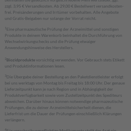
zzgl. 3,95 € Versandkosten. Ab 29,00 € Bestell­wert versand­kosten­
frei. Preisänderungen und Irrtümer vorbehalten. Alle Angebote
und Gratis-Beigaben nur solange der Vorrat reicht.
1
Eine pharmazeutische Prüfung der Arzneimittel und sonstigen
Produkte in deinem Warenkorb beinhaltet die Durchführung von
Wechselwirkungschecks und die Prüfung etwaiger
Anwendungshinweise des Herstellers.
2
Biozidprodukte
vorsichtig verwenden. Vor Gebrauch stets Etikett
und Produktinformationen lesen.
3
Die Übergabe deiner Bestellung an den Paketdienstleister erfolgt
bei uns werktags von Montag bis Freitag bis 18:00 Uhr. Der genaue
Lieferzeitpunkt kann je nach Region und in Abhängigkeit der
Produktverfügbarkeit sowie vom Zustellzeitpunkt des Spediteurs
abweichen. Darüber hinaus können notwendige pharmazeutische
Prüfungen, die zu deiner Arzneimittelsicherheit dienen, die
Lieferfrist um die Dauer der Prüfungen einschließlich Klärungen
verlängern.
4
Für verschreibungspflichtige Medikamente stellt der Arzt ein