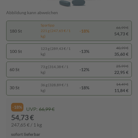
Abbildung kann abweichen
Spartipp
66,99 €
180 St
-18%
221 g (247,65 € / 1
54,73 €
kg)
40,99 €
123 g (289,43 € / 1
100 St
-13%
35,60 €
kg)
25,99 €
73 g (314,38 € / 1
60 St
-12%
22,95 €
kg)
14,49 €
36 g (328,89 € / 1
30 St
-18%
11,84 €
kg)
-18%
UVP:
66,99 €
54,73 €
247,65 € / 1 kg
sofort lieferbar