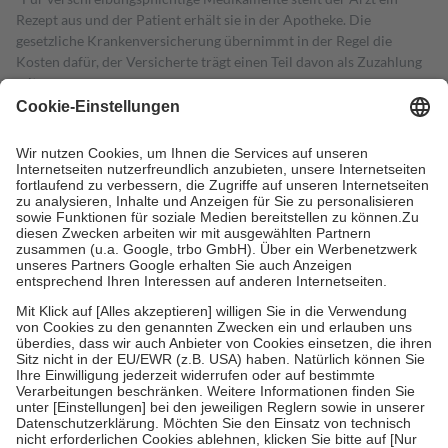
Rezept aus und der Patient erhält sie in der Apotheke. Die
gesetzliche Krankenversicherung übernimmt in der Regel die
Kosten dafür, der Versicherte trägt einen Teil davon als Zuzahlung
mit.
Grundsätzlich leisten Mitglieder Zuzahlungen in Höhe von zehn
Prozent des Abgabepreises,
mindestens
jedoch
fünf Euro
und
höchstens zehn Euro.
Es sind jedoch nie mehr als die tatsächlichen
Kosten der Leistung zu entrichten.
Diese Regeln gelten grundsätzlich auch für Online-Apotheken.
Bei Heilmitteln und häuslicher Krankenpflege beträgt die
Zuzahlung zehn Prozent der Kosten sowie zehn Euro je
Verordnung.
Um das Engagement der Versicherten für ihre eigene Gesundheit zu
stärken und die besondere Stellung der Familie zu unterstützen,
fallen
keine Zuzahlungen
an bei:
• Kindern und Jugendlichen bis zum vollendeten 18. Lebensjahr
mit Ausnahme der Fahrkosten
• Untersuchungen zur Vorsorge und Früherkennung, die von der
GKV getragen werden
• empfohlenen Schutzimpfungen
• Harn- und Blutteststreifen