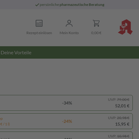
persönliche
pharmazeutische Beratung
Rezept einlösen
Mein Konto
0,00 €
Deine Vorteile
UVP:
79,00 €
-34%
52,01 €
UVP:
20,98 €
pp
-24%
15,95 €
 / 1 l)
UVP:
10,98 €