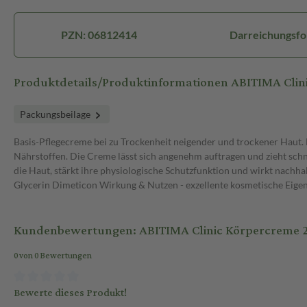
PZN: 06812414
Darreichungsf
Produktdetails/Produktinformationen ABITIMA Clin
Packungsbeilage
Basis-Pflegecreme bei zu Trockenheit neigender und trockener Haut.
Nährstoffen. Die Creme lässt sich angenehm auftragen und zieht sch
die Haut, stärkt ihre physiologische Schutzfunktion und wirkt nachha
Glycerin Dimeticon Wirkung & Nutzen - exzellente kosmetische Eigensc
Kundenbewertungen: ABITIMA Clinic Körpercreme 
0 von 0 Bewertungen
Bewerte dieses Produkt!