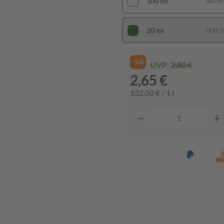
100 ml
(64,50 €
20 ml
(132,50
-5%
UVP:
2,80 €
2,65 €
132,50 € / 1 l