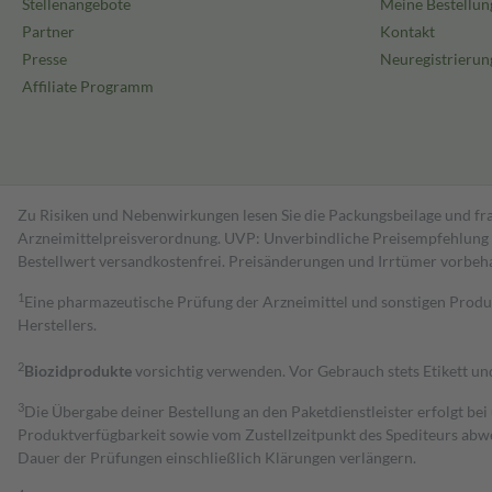
Stellenangebote
Meine Bestellun
Partner
Kontakt
Presse
Neuregistrierun
Affiliate Programm
Zu Risiken und Nebenwirkungen lesen Sie die Packungsbeilage und fra
Arzneimittelpreisverordnung. UVP: Unverbindliche Preisempfehlung de
Bestell­wert versand­kosten­frei. Preisänderungen und Irrtümer vorbeh
1
Eine pharmazeutische Prüfung der Arzneimittel und sonstigen Pro
Herstellers.
2
Biozidprodukte
vorsichtig verwenden. Vor Gebrauch stets Etikett u
3
Die Übergabe deiner Bestellung an den Paketdienstleister erfolgt bei
Produktverfügbarkeit sowie vom Zustellzeitpunkt des Spediteurs abwe
Dauer der Prüfungen einschließlich Klärungen verlängern.