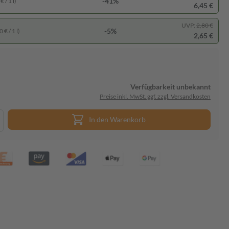
-41%
 / 1 l)
6,45 €
UVP:
2,80 €
-5%
 € / 1 l)
2,65 €
Verfügbarkeit unbekannt
Preise inkl. MwSt. ggf. zzgl. Versandkosten
In den Warenkorb