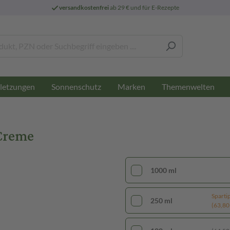
versandkostenfrei
ab 29 € und für E-Rezepte
letzungen
Sonnenschutz
Marken
Themenwelten
 Creme
1000 ml
Sparti
250 ml
(63,80 €