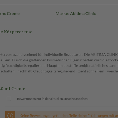
orm: Creme
Marke: Abitima Clinic
ic Körpercreme
 Hervorragend geeignet für individuelle Rezepturen. Die ABITIMA CLINI
nell ein. Durch die glättenden kosmetischen Eigenschaften wird die tro
ltig feuchtigkeitsregulierend. Hauptinhaltsstoffe uml;lt natürliches Lan
haften - nachhaltig feuchtigkeitsregulierend - zieht schnell ein - weic
20 ml Creme
Bewertungen nur in der aktuellen Sprache anzeigen.
Keine Bewertungen gefunden. Teile deine Erfahrungen mit a