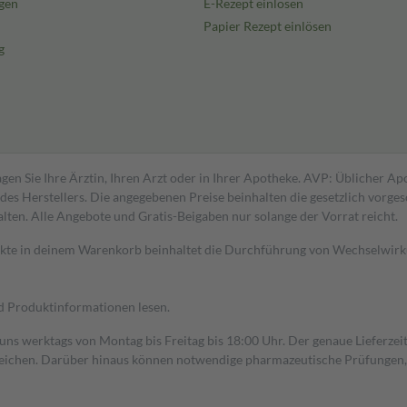
gen
E-Rezept einlösen
Papier Rezept einlösen
g
gen Sie Ihre Ärztin, Ihren Arzt oder in Ihrer Apotheke. AVP: Üblicher A
s Herstellers. Die angegebenen Preise beinhalten die gesetzlich vorgesc
alten. Alle Angebote und Gratis-Beigaben nur solange der Vorrat reicht.
dukte in deinem Warenkorb beinhaltet die Durchführung von Wechselwir
nd Produktinformationen lesen.
 uns werktags von Montag bis Freitag bis 18:00 Uhr. Der genaue Lieferze
ichen. Darüber hinaus können notwendige pharmazeutische Prüfungen, die