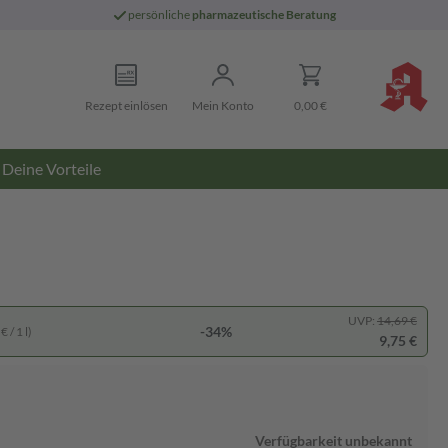
persönliche
pharmazeutische Beratung
Rezept einlösen
Mein Konto
0,00 €
Deine Vorteile
UVP:
14,69 €
-34%
 / 1 l)
9,75 €
Verfügbarkeit unbekannt