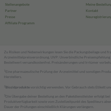
Stellenangebote
Meine Bestellun
Partner
Kontakt
Presse
Neuregistrierun
Affiliate Programm
Zu Risiken und Nebenwirkungen lesen Sie die Packungsbeilage und fra
Arzneimittelpreisverordnung. UVP: Unverbindliche Preisempfehlung de
Bestell­wert versand­kosten­frei. Preisänderungen und Irrtümer vorbeh
1
Eine pharmazeutische Prüfung der Arzneimittel und sonstigen Pro
Herstellers.
2
Biozidprodukte
vorsichtig verwenden. Vor Gebrauch stets Etikett u
3
Die Übergabe deiner Bestellung an den Paketdienstleister erfolgt bei
Produktverfügbarkeit sowie vom Zustellzeitpunkt des Spediteurs abwe
Dauer der Prüfungen einschließlich Klärungen verlängern.