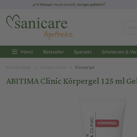
3
E-Rezept:
Heute bestellt,
morgen geliefert
Menü
Bestseller
Sparsets
Schmerzen & Ver
Körperpflege
Körpercreme
Körpergel
ABITIMA Clinic Körpergel 125 ml Ge