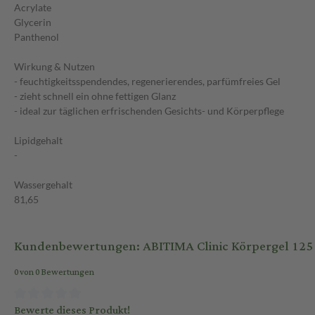
Acrylate
Glycerin
Panthenol
Wirkung & Nutzen
- feuchtigkeitsspendendes, regenerierendes, parfümfreies Gel
- zieht schnell ein ohne fettigen Glanz
- ideal zur täglichen erfrischenden Gesichts- und Körperpflege
Lipidgehalt
-
Wassergehalt
81,65
Kundenbewertungen: ABITIMA Clinic Körpergel 125
0 von 0 Bewertungen
Bewerte dieses Produkt!