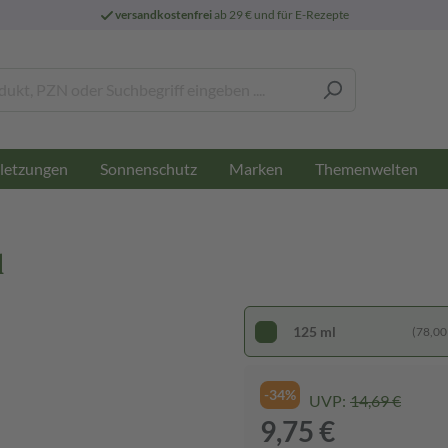
versandkostenfrei
ab 29 € und für E-Rezepte
letzungen
Sonnenschutz
Marken
Themenwelten
l
125 ml
(78,00 €
-34%
UVP:
14,69 €
9,75 €