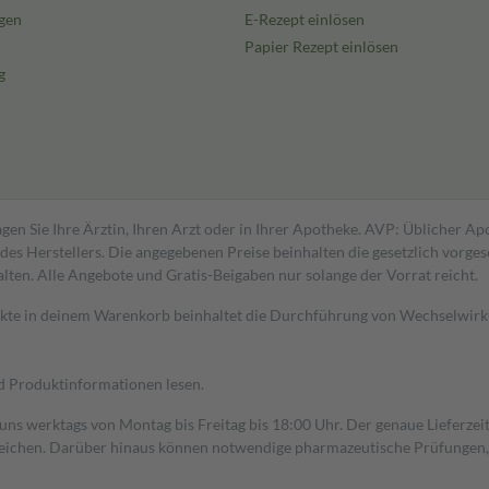
gen
E-Rezept einlösen
Papier Rezept einlösen
g
gen Sie Ihre Ärztin, Ihren Arzt oder in Ihrer Apotheke. AVP: Üblicher A
s Herstellers. Die angegebenen Preise beinhalten die gesetzlich vorgesc
alten. Alle Angebote und Gratis-Beigaben nur solange der Vorrat reicht.
dukte in deinem Warenkorb beinhaltet die Durchführung von Wechselwir
nd Produktinformationen lesen.
 uns werktags von Montag bis Freitag bis 18:00 Uhr. Der genaue Lieferze
ichen. Darüber hinaus können notwendige pharmazeutische Prüfungen, die