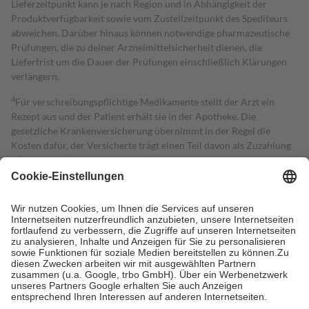
Lieferzeitpunkt kann je nach Region und in Abhängigkeit der
Produktverfügbarkeit sowie vom Zustellzeitpunkt des Spediteurs
abweichen. Darüber hinaus können notwendige pharmazeutische
Prüfungen, die zu deiner Arzneimittelsicherheit dienen, die
Lieferfrist um die Dauer der Prüfungen einschließlich Klärungen
verlängern.
4
Für verschreibungspflichtige Medikamente stellt der Arzt ein
Rezept aus und der Patient erhält sie in der Apotheke. Die
gesetzliche Krankenversicherung übernimmt in der Regel die
Kosten dafür, der Versicherte trägt einen Teil davon als Zuzahlung
mit.
Grundsätzlich leisten Mitglieder Zuzahlungen in Höhe von zehn
Prozent des Abgabepreises,
mindestens
jedoch
fünf Euro
und
höchstens zehn Euro.
Es sind jedoch nie mehr als die tatsächlichen
Kosten der Leistung zu entrichten.
Diese Regeln gelten grundsätzlich auch für Online-Apotheken.
Bei Heilmitteln und häuslicher Krankenpflege beträgt die
Zuzahlung zehn Prozent der Kosten sowie zehn Euro je
Verordnung.
Um das Engagement der Versicherten für ihre eigene Gesundheit zu
stärken und die besondere Stellung der Familie zu unterstützen,