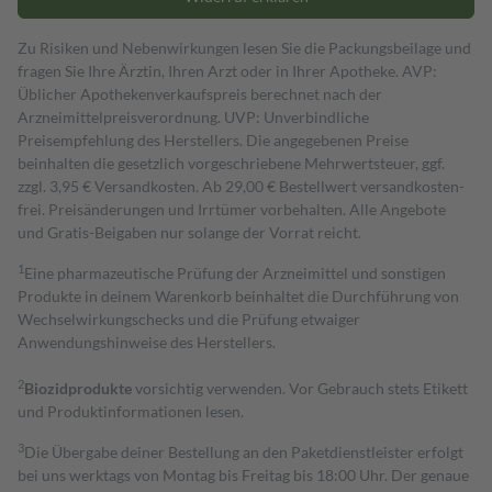
Zu Risiken und Nebenwirkungen lesen Sie die Packungsbeilage und
fragen Sie Ihre Ärztin, Ihren Arzt oder in Ihrer Apotheke. AVP:
Üblicher Apothekenverkaufspreis berechnet nach der
Arzneimittelpreisverordnung. UVP: Unverbindliche
Preisempfehlung des Herstellers. Die angegebenen Preise
beinhalten die gesetzlich vorgeschriebene Mehrwertsteuer, ggf.
zzgl. 3,95 € Versandkosten. Ab 29,00 € Bestell­wert versand­kosten­
frei. Preisänderungen und Irrtümer vorbehalten. Alle Angebote
und Gratis-Beigaben nur solange der Vorrat reicht.
1
Eine pharmazeutische Prüfung der Arzneimittel und sonstigen
Produkte in deinem Warenkorb beinhaltet die Durchführung von
Wechselwirkungschecks und die Prüfung etwaiger
Anwendungshinweise des Herstellers.
2
Biozidprodukte
vorsichtig verwenden. Vor Gebrauch stets Etikett
und Produktinformationen lesen.
3
Die Übergabe deiner Bestellung an den Paketdienstleister erfolgt
bei uns werktags von Montag bis Freitag bis 18:00 Uhr. Der genaue