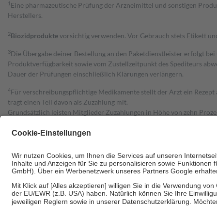
1
Eine pharmazeutische Prüfung der Arzneimittel und sonstigen Pro
Herstellers.
2
Biozidprodukte
vorsichtig verwenden. Vor Gebrauch stets Etikett u
3
Die Übergabe deiner Bestellung an den Paketdienstleister erfolgt bei
Produktverfügbarkeit sowie vom Zustellzeitpunkt des Spediteurs abwe
Dauer der Prüfungen einschließlich Klärungen verlängern.
4
Für verschreibungspflichtige Medikamente stellt der Arzt ein Rezept 
trägt einen Teil davon als Zuzahlung mit.
Grundsätzlich leisten Mitglieder Zuzahlungen in Höhe von zehn Proz
zu entrichten.
Diese Regeln gelten grundsätzlich auch für Online-Apotheken.
Bei Heilmitteln und häuslicher Krankenpflege beträgt die Zuzahlung 
Um das Engagement der Versicherten für ihre eigene Gesundheit zu stä
• Kindern und Jugendlichen bis zum vollendeten 18. Lebensjahr mit
• Untersuchungen zur Vorsorge und Früherkennung, die von der GKV
• empfohlenen Schutzimpfungen
• Harn- und Blutteststreifen
Wir nutzen Trusted Shops als unabhängigen Dienstleister für die Ein