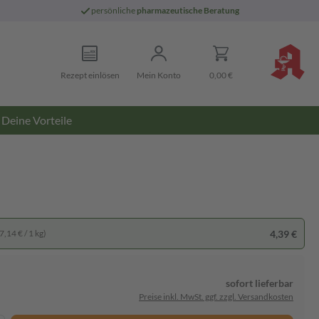
persönliche
pharmazeutische Beratung
Rezept einlösen
Mein Konto
0,00 €
Deine Vorteile
4,39 €
7,14 € / 1 kg)
sofort lieferbar
Preise inkl. MwSt. ggf. zzgl. Versandkosten