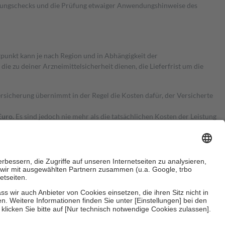
kungschecks und die Prüfung etwaiger Anwendungshinweise des
itpunkt kann je nach Region und in Abhängigkeit der
 zu deiner Arzneimittelsicherheit dienen, die Lieferfrist um die
ersicherung übernimmt in der Regel die Kosten dafür, der Versicherte
Euro.
Es sind jedoch nie mehr als die tatsächlichen Kosten der Leistung
e Zuzahlungen
an bei:
herzustellen, dass es sich um echte Bewertungen handelt. Mehr