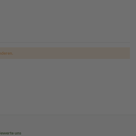
nderen.
Bewerte uns