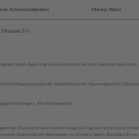
orm: Schmelztabletten
Marke: Abtei
 Vitamin D3
zergehen lassen. Bevorzugt ist die Einnahme vor oder während dem Essen.
nnmittel Magnesiumsalze der Speisefettsäuren; Säuerungsmittel Citrone
g geschützt lagern. Mit Süßungsmittel
gsmittel. Die empfohlene Verzehrmenge pro Tag darf nicht überschritten
weise. Außerhalb der Reichweite von Kindern lagern. Benötigst du vor 