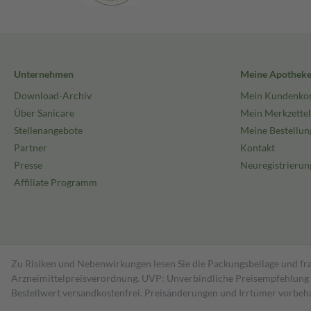
Unternehmen
Meine Apothek
Download-Archiv
Mein Kundenko
Über Sanicare
Mein Merkzettel
Stellenangebote
Meine Bestellun
Partner
Kontakt
Presse
Neuregistrierun
Affiliate Programm
Zu Risiken und Nebenwirkungen lesen Sie die Packungsbeilage und fra
Arzneimittelpreisverordnung. UVP: Unverbindliche Preisempfehlung de
Bestell­wert versand­kosten­frei. Preisänderungen und Irrtümer vorbeh