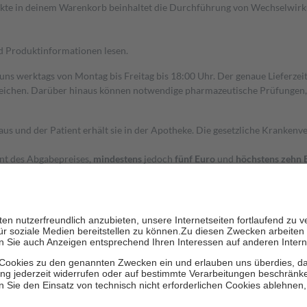
dukte in deinem Warenkorb beinhaltet die Durchführung von Wechselwir
nd Produktinformationen lesen.
 uns werktags von Montag bis Freitag bis 18:00 Uhr. Der genaue Lieferze
ichen. Darüber hinaus können notwendige pharmazeutische Prüfungen, die
aus und der Patient erhält sie in der Apotheke. Die gesetzliche Krankenv
ent des Abgabepreises,
mindestens
jedoch
fünf Euro
und
höchstens zehn 
zehn Prozent der Kosten sowie zehn Euro je Verordnung.
rken und die besondere Stellung der Familie zu unterstützen, fallen
kein
 Ausnahme der Fahrkosten
 getragen werden
holung von Bewertungen. Trusted Shops hat Maßnahmen getroffen, um sic