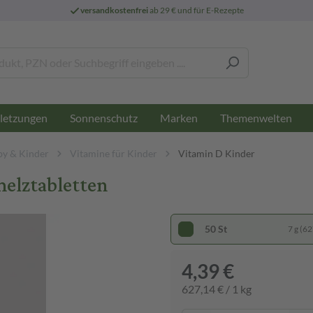
versandkostenfrei
ab 29 € und für E-Rezepte
letzungen
Sonnenschutz
Marken
Themenwelten
by & Kinder
Vitamine für Kinder
Vitamin D Kinder
melztabletten
50 St
7 g (62
4,39 €
627,14 € / 1 kg