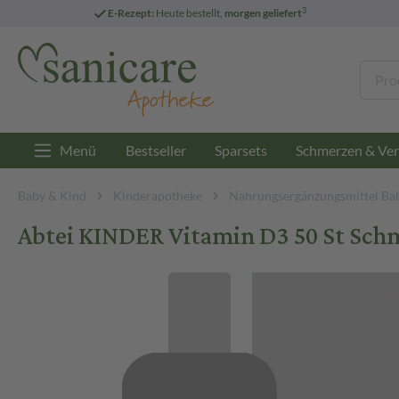
3
E-Rezept:
Heute bestellt,
morgen geliefert
Menü
Bestseller
Sparsets
Schmerzen & Ver
Baby & Kind
Kinderapotheke
Nahrungsergänzungsmittel Ba
Abtei KINDER Vitamin D3 50 St Sch