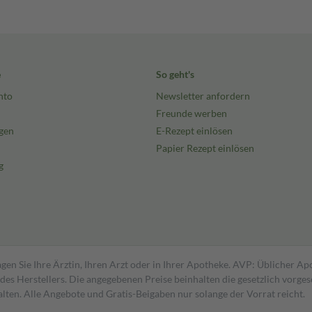
e
So geht's
nto
Newsletter anfordern
Freunde werben
gen
E-Rezept einlösen
Papier Rezept einlösen
g
gen Sie Ihre Ärztin, Ihren Arzt oder in Ihrer Apotheke. AVP: Üblicher A
s Herstellers. Die angegebenen Preise beinhalten die gesetzlich vorgesc
alten. Alle Angebote und Gratis-Beigaben nur solange der Vorrat reicht.