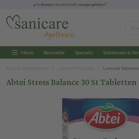
3
E-Rezept:
Heute bestellt,
morgen geliefert
Menü
Bestseller
Sparsets
Schmerzen & Ver
Ruhe & Wohlbefinden
Lavendel Produkte
Lavendel Tabletten
Abtei Stress Balance 30 St Tabletten