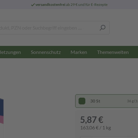
versandkostenfrei
ab 29 € und für E-Rezepte
letzungen
Sonnenschutz
Marken
Themenwelten
30 St
36 g (1
5,87 €
163,06 € / 1 kg