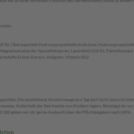
ktion bei zu einer normalen Funktion des Nervensystems sowie zu einem
lucken.
t (4 %); Überzugmittel Hydroxypropylmethylcellulose, Hydroxypropylcell
Magnesiumsalze der Speisefettsäuren; Lavendelöl (0,8 %); Pantothensäure
Farbstoffe Echtes Karmin, Indigotin; Vitamin B12
gsmittel. Die empfohlene Verzehrmenge pro Tag darf nicht überschritten
weise. Außerhalb der Reichweite von Kindern lagern. Benötigst du vor 
00 geben wir dir gerne Auskunft über die Pflichtangaben nach LMIV.
letten