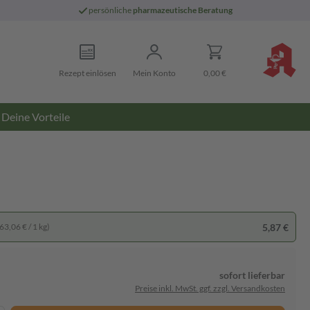
persönliche
pharmazeutische Beratung
Rezept einlösen
Mein Konto
0,00 €
Deine Vorteile
5,87 €
63,06 € / 1 kg)
sofort lieferbar
Preise inkl. MwSt. ggf. zzgl. Versandkosten