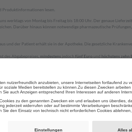
nd Produktinformationen lesen.
 uns werktags von Montag bis Freitag bis 18:00 Uhr. Der genaue Lieferze
ichen. Darüber hinaus können notwendige pharmazeutische Prüfungen, die
aus und der Patient erhält sie in der Apotheke. Die gesetzliche Krankenv
ent des Abgabepreises,
mindestens
jedoch
fünf Euro
und
höchstens zehn 
zehn Prozent der Kosten sowie zehn Euro je Verordnung.
rken und die besondere Stellung der Familie zu unterstützen, fallen
kein
 Ausnahme der Fahrkosten
 getragen werden
holung von Bewertungen. Trusted Shops hat Maßnahmen getroffen, um sic
cles/4419944605341