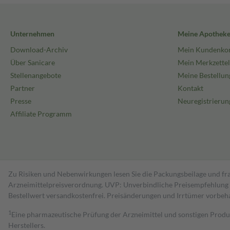
Unternehmen
Meine Apothek
Download-Archiv
Mein Kundenko
Über Sanicare
Mein Merkzettel
Stellenangebote
Meine Bestellun
Partner
Kontakt
Presse
Neuregistrierun
Affiliate Programm
Zu Risiken und Nebenwirkungen lesen Sie die Packungsbeilage und fra
Arzneimittelpreisverordnung. UVP: Unverbindliche Preisempfehlung de
Bestell­wert versand­kosten­frei. Preisänderungen und Irrtümer vorbeh
1
Eine pharmazeutische Prüfung der Arzneimittel und sonstigen Pro
Herstellers.