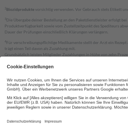
2
Biozidprodukte
vorsichtig verwenden. Vor Gebrauch stets Etikett u
3
Die Übergabe deiner Bestellung an den Paketdienstleister erfolgt bei
Produktverfügbarkeit sowie vom Zustellzeitpunkt des Spediteurs abwe
Dauer der Prüfungen einschließlich Klärungen verlängern.
4
Für verschreibungspflichtige Medikamente stellt der Arzt ein Rezept 
trägt einen Teil davon als Zuzahlung mit.
Grundsätzlich leisten Mitglieder Zuzahlungen in Höhe von zehn Proz
zu entrichten.
Diese Regeln gelten grundsätzlich auch für Online-Apotheken.
Bei Heilmitteln und häuslicher Krankenpflege beträgt die Zuzahlung 
Um das Engagement der Versicherten für ihre eigene Gesundheit zu stä
• Kindern und Jugendlichen bis zum vollendeten 18. Lebensjahr mit
• Untersuchungen zur Vorsorge und Früherkennung, die von der GKV
• empfohlenen Schutzimpfungen
• Harn- und Blutteststreifen
Wir nutzen Trusted Shops als unabhängigen Dienstleister für die Ein
Informationen findest du hier: https://help.etrusted.com/hc/de/arti