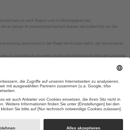
itpunkt kann je nach Region und in Abhängigkeit der
 zu deiner Arzneimittelsicherheit dienen, die Lieferfrist um die
ersicherung übernimmt in der Regel die Kosten dafür, der Versicherte
Euro.
Es sind jedoch nie mehr als die tatsächlichen Kosten der Leistung
e Zuzahlungen
an bei:
herzustellen, dass es sich um echte Bewertungen handelt. Mehr