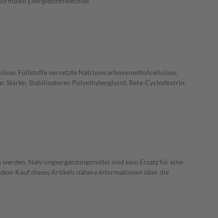
 normalen Energiestoffwechsel
ulose; Füllstoffe vernetzte Natriumcarboxymethylcellulose,
; Stärke; Stabilisatoren Polyethylenglycol, Beta-Cyclodextrin,
 werden. Nahrungsergänzungsmittel sind kein Ersatz für eine
dem Kauf dieses Artikels nähere Informationen über die