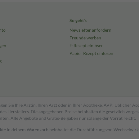
e
So geht's
nto
Newsletter anfordern
Freunde werben
gen
E-Rezept einlösen
Papier Rezept einlösen
g
gen Sie Ihre Ärztin, Ihren Arzt oder in Ihrer Apotheke. AVP: Üblicher A
s Herstellers. Die angegebenen Preise beinhalten die gesetzlich vorgesc
alten. Alle Angebote und Gratis-Beigaben nur solange der Vorrat reicht.
dukte in deinem Warenkorb beinhaltet die Durchführung von Wechselwir