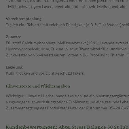
- Vitamin B1, B6 und B12 tragen zu einer normalen psychischen Fun
- Mit hochwertigem Lavendelextrakt und –öl sowie Melissenextrakt
Verzehrempfehlung:
Täglich eine Tablette mit reichlich Flüssigkeit (z. B. ½ Glas Wasser) sch
Zutaten:
Füllstoff Calciumphosphate, Melissenextrakt (15 %); Lavendelextrak
Hydroxypropylcellulose, Talkum; Niacin; Trennmittel Siliciumdioxid, 
Zuckerester von Speisefettsäuren; Vitamin B6; Riboflavin; Thiamin; 
Lagerung:
Kühl, trocken und vor Licht geschützt lagern.
Hinweistexte und Pflichtangaben
Wichtiger Hinweis: Hierbei handelt es sich um ein Nahrungsergänzun
ausgewogene, abwechslungsreiche Ernährung und eine gesunde Lebens
Zusammensetzung des Produktes? Unter der Rufnummer 05424 6 470 1
Kundenbewertungen: Abtei Stress Balance 30 St Tab