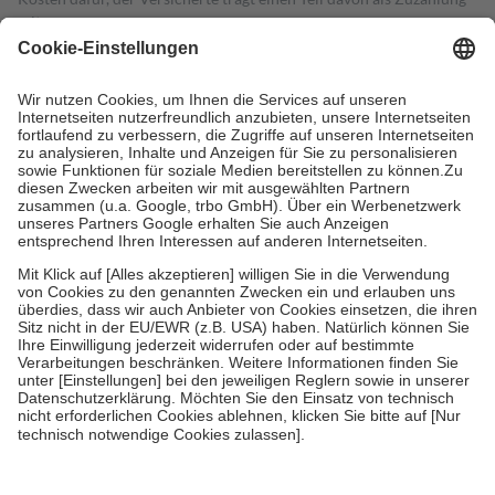
mit.
Grundsätzlich leisten Mitglieder Zuzahlungen in Höhe von zehn
Prozent des Abgabepreises,
mindestens
jedoch
fünf Euro
und
höchstens zehn Euro.
Es sind jedoch nie mehr als die tatsächlichen
Kosten der Leistung zu entrichten.
Diese Regeln gelten grundsätzlich auch für Online-Apotheken.
Bei Heilmitteln und häuslicher Krankenpflege beträgt die
Zuzahlung zehn Prozent der Kosten sowie zehn Euro je
Verordnung.
Um das Engagement der Versicherten für ihre eigene Gesundheit zu
stärken und die besondere Stellung der Familie zu unterstützen,
fallen
keine Zuzahlungen
an bei:
• Kindern und Jugendlichen bis zum vollendeten 18. Lebensjahr
mit Ausnahme der Fahrkosten
• Untersuchungen zur Vorsorge und Früherkennung, die von der
GKV getragen werden
• empfohlenen Schutzimpfungen
• Harn- und Blutteststreifen
Wir nutzen Trusted Shops als unabhängigen Dienstleister für die
Einholung von Bewertungen. Trusted Shops hat Maßnahmen