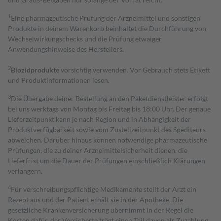
1
Eine pharmazeutische Prüfung der Arzneimittel und sonstigen
Produkte in deinem Warenkorb beinhaltet die Durchführung von
Wechselwirkungschecks und die Prüfung etwaiger
Anwendungshinweise des Herstellers.
2
Biozidprodukte
vorsichtig verwenden. Vor Gebrauch stets Etikett
und Produktinformationen lesen.
3
Die Übergabe deiner Bestellung an den Paketdienstleister erfolgt
bei uns werktags von Montag bis Freitag bis 18:00 Uhr. Der genaue
Lieferzeitpunkt kann je nach Region und in Abhängigkeit der
Produktverfügbarkeit sowie vom Zustellzeitpunkt des Spediteurs
abweichen. Darüber hinaus können notwendige pharmazeutische
Prüfungen, die zu deiner Arzneimittelsicherheit dienen, die
Lieferfrist um die Dauer der Prüfungen einschließlich Klärungen
verlängern.
4
Für verschreibungspflichtige Medikamente stellt der Arzt ein
Rezept aus und der Patient erhält sie in der Apotheke. Die
gesetzliche Krankenversicherung übernimmt in der Regel die
Kosten dafür, der Versicherte trägt einen Teil davon als Zuzahlung