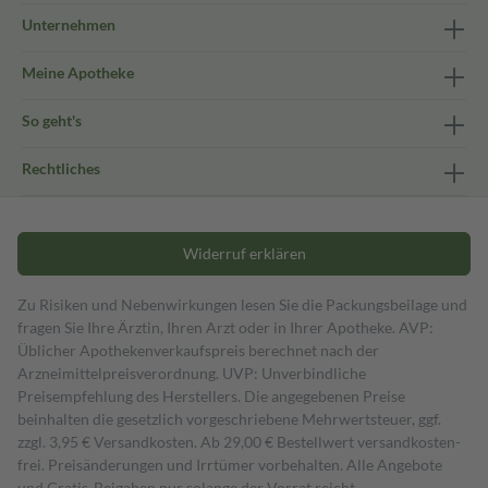
Unternehmen
Meine Apotheke
So geht's
Rechtliches
Widerruf erklären
Zu Risiken und Nebenwirkungen lesen Sie die Packungsbeilage und
fragen Sie Ihre Ärztin, Ihren Arzt oder in Ihrer Apotheke. AVP:
Üblicher Apothekenverkaufspreis berechnet nach der
Arzneimittelpreisverordnung. UVP: Unverbindliche
Preisempfehlung des Herstellers. Die angegebenen Preise
beinhalten die gesetzlich vorgeschriebene Mehrwertsteuer, ggf.
zzgl. 3,95 € Versandkosten. Ab 29,00 € Bestell­wert versand­kosten­
frei. Preisänderungen und Irrtümer vorbehalten. Alle Angebote
und Gratis-Beigaben nur solange der Vorrat reicht.