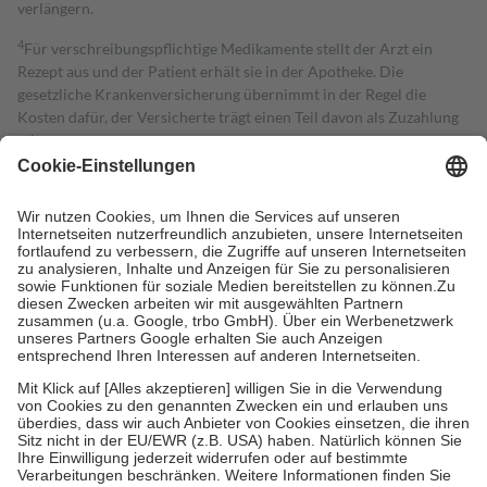
verlängern.
4
Für verschreibungspflichtige Medikamente stellt der Arzt ein
Rezept aus und der Patient erhält sie in der Apotheke. Die
gesetzliche Krankenversicherung übernimmt in der Regel die
Kosten dafür, der Versicherte trägt einen Teil davon als Zuzahlung
mit.
Grundsätzlich leisten Mitglieder Zuzahlungen in Höhe von zehn
Prozent des Abgabepreises,
mindestens
jedoch
fünf Euro
und
höchstens zehn Euro.
Es sind jedoch nie mehr als die tatsächlichen
Kosten der Leistung zu entrichten.
Diese Regeln gelten grundsätzlich auch für Online-Apotheken.
Bei Heilmitteln und häuslicher Krankenpflege beträgt die
Zuzahlung zehn Prozent der Kosten sowie zehn Euro je
Verordnung.
Um das Engagement der Versicherten für ihre eigene Gesundheit zu
stärken und die besondere Stellung der Familie zu unterstützen,
fallen
keine Zuzahlungen
an bei:
• Kindern und Jugendlichen bis zum vollendeten 18. Lebensjahr
mit Ausnahme der Fahrkosten
• Untersuchungen zur Vorsorge und Früherkennung, die von der
GKV getragen werden