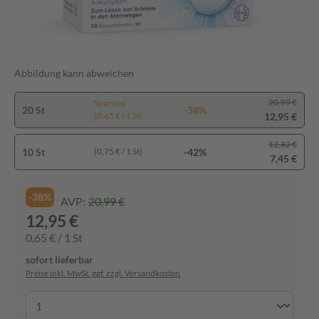
Abbildung kann abweichen
20,99 €
Spartipp
20 St
-38%
12,95 €
(0,65 € / 1 St)
12,82 €
10 St
-42%
(0,75 € / 1 St)
7,45 €
-38%
AVP:
20,99 €
12,95 €
0,65 € / 1 St
sofort lieferbar
Preise inkl. MwSt. ggf. zzgl. Versandkosten