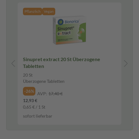
Pflanzlich
Vegan
Sinupret extract 20 St Überzogene
IB
Tabletten
Ib
20 St
50 
Überzogene Tabletten
Fil
-26%
-2
AVP:
17,40 €
12,93 €
16,
0,65 € / 1 St
0,3
sofort lieferbar
sof