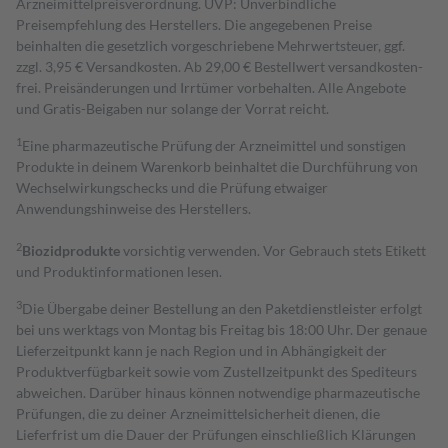
Arzneimittelpreisverordnung. UVP: Unverbindliche
Preisempfehlung des Herstellers. Die angegebenen Preise
beinhalten die gesetzlich vorgeschriebene Mehrwertsteuer, ggf.
zzgl. 3,95 € Versandkosten. Ab 29,00 € Bestell­wert versand­kosten­
frei. Preisänderungen und Irrtümer vorbehalten. Alle Angebote
und Gratis-Beigaben nur solange der Vorrat reicht.
1
Eine pharmazeutische Prüfung der Arzneimittel und sonstigen
Produkte in deinem Warenkorb beinhaltet die Durchführung von
Wechselwirkungschecks und die Prüfung etwaiger
Anwendungshinweise des Herstellers.
2
Biozidprodukte
vorsichtig verwenden. Vor Gebrauch stets Etikett
und Produktinformationen lesen.
3
Die Übergabe deiner Bestellung an den Paketdienstleister erfolgt
bei uns werktags von Montag bis Freitag bis 18:00 Uhr. Der genaue
Lieferzeitpunkt kann je nach Region und in Abhängigkeit der
Produktverfügbarkeit sowie vom Zustellzeitpunkt des Spediteurs
abweichen. Darüber hinaus können notwendige pharmazeutische
Prüfungen, die zu deiner Arzneimittelsicherheit dienen, die
Lieferfrist um die Dauer der Prüfungen einschließlich Klärungen