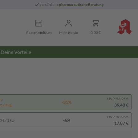
persönliche
pharmazeutische Beratung
Rezept einlösen
Mein Konto
0,00 €
Deine Vorteile
UVP:
56,95 €
pp
-31%
39,40 €
€ / 1 kg)
UVP:
18,95 €
-6%
 € / 1 kg)
17,87 €