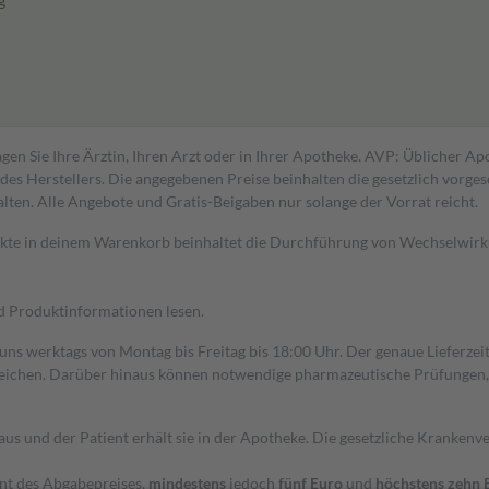
g
gen Sie Ihre Ärztin, Ihren Arzt oder in Ihrer Apotheke. AVP: Üblicher A
s Herstellers. Die angegebenen Preise beinhalten die gesetzlich vorgesc
alten. Alle Angebote und Gratis-Beigaben nur solange der Vorrat reicht.
dukte in deinem Warenkorb beinhaltet die Durchführung von Wechselwir
nd Produktinformationen lesen.
 uns werktags von Montag bis Freitag bis 18:00 Uhr. Der genaue Lieferze
ichen. Darüber hinaus können notwendige pharmazeutische Prüfungen, die
aus und der Patient erhält sie in der Apotheke. Die gesetzliche Krankenv
ent des Abgabepreises,
mindestens
jedoch
fünf Euro
und
höchstens zehn 