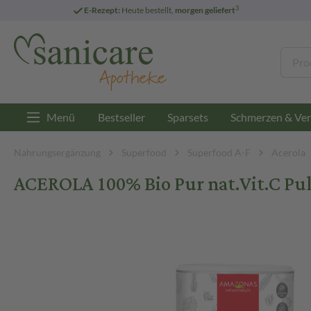
3
E-Rezept:
Heute bestellt,
morgen geliefert
Menü
Bestseller
Sparsets
Schmerzen & Ver
Nahrungsergänzung
Superfood
Superfood A-F
Acerola
ACEROLA 100% Bio Pur nat.Vit.C Pul