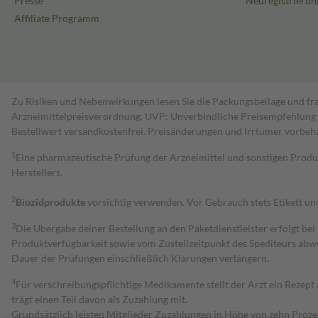
Presse
Neuregistrierun
Affiliate Programm
Zu Risiken und Nebenwirkungen lesen Sie die Packungsbeilage und fra
Arzneimittelpreisverordnung. UVP: Unverbindliche Preisempfehlung de
Bestell­wert versand­kosten­frei. Preisänderungen und Irrtümer vorbeh
1
Eine pharmazeutische Prüfung der Arzneimittel und sonstigen Pro
Herstellers.
2
Biozidprodukte
vorsichtig verwenden. Vor Gebrauch stets Etikett u
3
Die Übergabe deiner Bestellung an den Paketdienstleister erfolgt bei
Produktverfügbarkeit sowie vom Zustellzeitpunkt des Spediteurs abwe
Dauer der Prüfungen einschließlich Klärungen verlängern.
4
Für verschreibungspflichtige Medikamente stellt der Arzt ein Rezept 
trägt einen Teil davon als Zuzahlung mit.
Grundsätzlich leisten Mitglieder Zuzahlungen in Höhe von zehn Proz