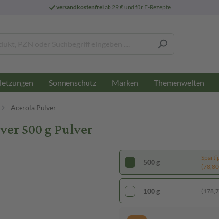
versandkostenfrei
ab 29 € und für E-Rezepte
letzungen
Sonnenschutz
Marken
Themenwelten
Acerola Pulver
ver 500 g Pulver
Sparti
500 g
(78,80 
100 g
(178,70