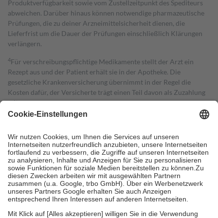
Produktverfügbarkeit sowie vom Zustellzeitpunkt des Spediteurs
abweichen. Darüber hinaus können notwendige pharmazeutische
Prüfungen, die zu deiner Arzneimittelsicherheit dienen, die
Lieferfrist um die Dauer der Prüfungen einschließlich Klärungen
verlängern.
4
Für verschreibungspflichtige Medikamente stellt der Arzt ein
Rezept aus und der Patient erhält sie in der Apotheke. Die
gesetzliche Krankenversicherung übernimmt in der Regel die
Kosten dafür, der Versicherte trägt einen Teil davon als Zuzahlung
mit.
Grundsätzlich leisten Mitglieder Zuzahlungen in Höhe von zehn
Prozent des Abgabepreises,
mindestens
jedoch
fünf Euro
und
höchstens zehn Euro.
Es sind jedoch nie mehr als die tatsächlichen
Kosten der Leistung zu entrichten.
Diese Regeln gelten grundsätzlich auch für Online-Apotheken.
Bei Heilmitteln und häuslicher Krankenpflege beträgt die
Zuzahlung zehn Prozent der Kosten sowie zehn Euro je
Verordnung.
Um das Engagement der Versicherten für ihre eigene Gesundheit zu
stärken und die besondere Stellung der Familie zu unterstützen,
fallen
keine Zuzahlungen
an bei: