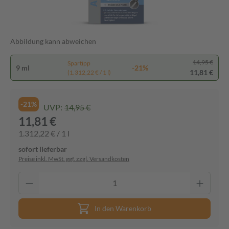
Abbildung kann abweichen
14,95 €
Spartipp
9 ml
-21%
11,81 €
(1.312,22 € / 1 l)
-21%
UVP:
14,95 €
11,81 €
1.312,22 € / 1 l
sofort lieferbar
Preise inkl. MwSt. ggf. zzgl. Versandkosten
In den Warenkorb