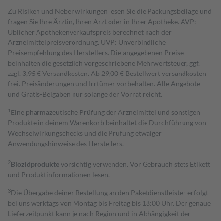
Zu Risiken und Nebenwirkungen lesen Sie die Packungsbeilage und
fragen Sie Ihre Ärztin, Ihren Arzt oder in Ihrer Apotheke. AVP:
Üblicher Apothekenverkaufspreis berechnet nach der
Arzneimittelpreisverordnung. UVP: Unverbindliche
Preisempfehlung des Herstellers. Die angegebenen Preise
beinhalten die gesetzlich vorgeschriebene Mehrwertsteuer, ggf.
zzgl. 3,95 € Versandkosten. Ab 29,00 € Bestell­wert versand­kosten­
frei. Preisänderungen und Irrtümer vorbehalten. Alle Angebote
und Gratis-Beigaben nur solange der Vorrat reicht.
1
Eine pharmazeutische Prüfung der Arzneimittel und sonstigen
Produkte in deinem Warenkorb beinhaltet die Durchführung von
Wechselwirkungschecks und die Prüfung etwaiger
Anwendungshinweise des Herstellers.
2
Biozidprodukte
vorsichtig verwenden. Vor Gebrauch stets Etikett
und Produktinformationen lesen.
3
Die Übergabe deiner Bestellung an den Paketdienstleister erfolgt
bei uns werktags von Montag bis Freitag bis 18:00 Uhr. Der genaue
Lieferzeitpunkt kann je nach Region und in Abhängigkeit der