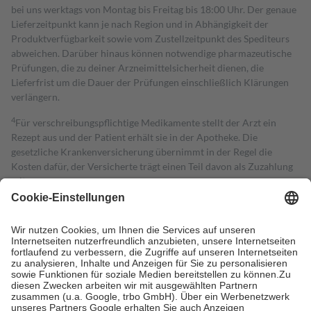
bei uns werktags von Montag bis Freitag bis 18:00 Uhr. Der genaue
Lieferzeitpunkt kann je nach Region und in Abhängigkeit der
Produktverfügbarkeit sowie vom Zustellzeitpunkt des Spediteurs
abweichen. Darüber hinaus können notwendige pharmazeutische
Prüfungen, die zu deiner Arzneimittelsicherheit dienen, die
Lieferfrist um die Dauer der Prüfungen einschließlich Klärungen
verlängern.
4
Für verschreibungspflichtige Medikamente stellt der Arzt ein
Rezept aus und der Patient erhält sie in der Apotheke. Die
gesetzliche Krankenversicherung übernimmt in der Regel die
Kosten dafür, der Versicherte trägt einen Teil davon als Zuzahlung
mit.
Grundsätzlich leisten Mitglieder Zuzahlungen in Höhe von zehn
Prozent des Abgabepreises,
mindestens
jedoch
fünf Euro
und
höchstens zehn Euro.
Es sind jedoch nie mehr als die tatsächlichen
Kosten der Leistung zu entrichten.
Diese Regeln gelten grundsätzlich auch für Online-Apotheken.
Bei Heilmitteln und häuslicher Krankenpflege beträgt die
Zuzahlung zehn Prozent der Kosten sowie zehn Euro je
Verordnung.