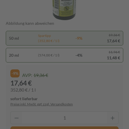
Abbildung kann abweichen
19,36 €
Spartipp
50 ml
-9%
17,64 €
(352,80 € / 1 l)
11,96 €
20 ml
-4%
(574,00 € / 1 l)
11,48 €
-9%
AVP:
19,36 €
17,64 €
352,80 € / 1 l
sofort lieferbar
Preise inkl. MwSt. ggf. zzgl. Versandkosten