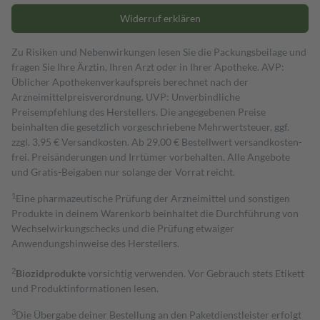
Widerruf erklären
Zu Risiken und Nebenwirkungen lesen Sie die Packungsbeilage und
fragen Sie Ihre Ärztin, Ihren Arzt oder in Ihrer Apotheke. AVP:
Üblicher Apothekenverkaufspreis berechnet nach der
Arzneimittelpreisverordnung. UVP: Unverbindliche
Preisempfehlung des Herstellers. Die angegebenen Preise
beinhalten die gesetzlich vorgeschriebene Mehrwertsteuer, ggf.
zzgl. 3,95 € Versandkosten. Ab 29,00 € Bestell­wert versand­kosten­
frei. Preisänderungen und Irrtümer vorbehalten. Alle Angebote
und Gratis-Beigaben nur solange der Vorrat reicht.
1
Eine pharmazeutische Prüfung der Arzneimittel und sonstigen
Produkte in deinem Warenkorb beinhaltet die Durchführung von
Wechselwirkungschecks und die Prüfung etwaiger
Anwendungshinweise des Herstellers.
2
Biozidprodukte
vorsichtig verwenden. Vor Gebrauch stets Etikett
und Produktinformationen lesen.
3
Die Übergabe deiner Bestellung an den Paketdienstleister erfolgt