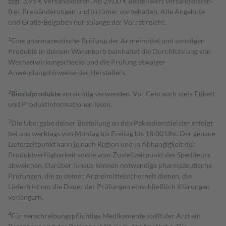
zzgl. 3,95 € Versandkosten. Ab 29,00 € Bestell­wert versand­kosten­
frei. Preisänderungen und Irrtümer vorbehalten. Alle Angebote
und Gratis-Beigaben nur solange der Vorrat reicht.
1
Eine pharmazeutische Prüfung der Arzneimittel und sonstigen
Produkte in deinem Warenkorb beinhaltet die Durchführung von
Wechselwirkungschecks und die Prüfung etwaiger
Anwendungshinweise des Herstellers.
2
Biozidprodukte
vorsichtig verwenden. Vor Gebrauch stets Etikett
und Produktinformationen lesen.
3
Die Übergabe deiner Bestellung an den Paketdienstleister erfolgt
bei uns werktags von Montag bis Freitag bis 18:00 Uhr. Der genaue
Lieferzeitpunkt kann je nach Region und in Abhängigkeit der
Produktverfügbarkeit sowie vom Zustellzeitpunkt des Spediteurs
abweichen. Darüber hinaus können notwendige pharmazeutische
Prüfungen, die zu deiner Arzneimittelsicherheit dienen, die
Lieferfrist um die Dauer der Prüfungen einschließlich Klärungen
verlängern.
4
Für verschreibungspflichtige Medikamente stellt der Arzt ein