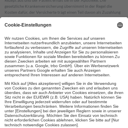
Rezept aus und der Patient erhält sie in der Apotheke. Die
gesetzliche Krankenversicherung übernimmt in der Regel die
Kosten dafür, der Versicherte trägt einen Teil davon als Zuzahlung
mit.
Grundsätzlich leisten Mitglieder Zuzahlungen in Höhe von zehn
Prozent des Abgabepreises,
mindestens
jedoch
fünf Euro
und
höchstens zehn Euro.
Es sind jedoch nie mehr als die tatsächlichen
Kosten der Leistung zu entrichten.
Diese Regeln gelten grundsätzlich auch für Online-Apotheken.
Bei Heilmitteln und häuslicher Krankenpflege beträgt die
Zuzahlung zehn Prozent der Kosten sowie zehn Euro je
Verordnung.
Um das Engagement der Versicherten für ihre eigene Gesundheit zu
stärken und die besondere Stellung der Familie zu unterstützen,
fallen
keine Zuzahlungen
an bei:
• Kindern und Jugendlichen bis zum vollendeten 18. Lebensjahr
mit Ausnahme der Fahrkosten
• Untersuchungen zur Vorsorge und Früherkennung, die von der
GKV getragen werden
• empfohlenen Schutzimpfungen
• Harn- und Blutteststreifen