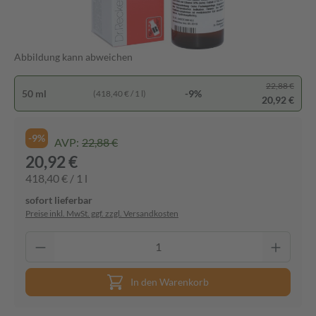
Abbildung kann abweichen
22,88 €
50 ml
-9%
(418,40 € / 1 l)
20,92 €
-9%
AVP:
22,88 €
20,92 €
418,40 € / 1 l
sofort lieferbar
Preise inkl. MwSt. ggf. zzgl. Versandkosten
In den Warenkorb