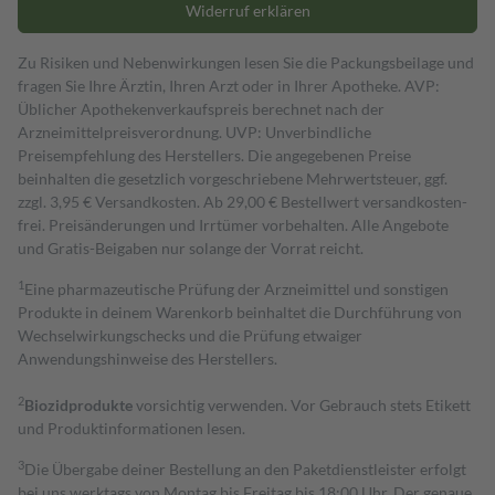
Widerruf erklären
Zu Risiken und Nebenwirkungen lesen Sie die Packungsbeilage und
fragen Sie Ihre Ärztin, Ihren Arzt oder in Ihrer Apotheke. AVP:
Üblicher Apothekenverkaufspreis berechnet nach der
Arzneimittelpreisverordnung. UVP: Unverbindliche
Preisempfehlung des Herstellers. Die angegebenen Preise
beinhalten die gesetzlich vorgeschriebene Mehrwertsteuer, ggf.
zzgl. 3,95 € Versandkosten. Ab 29,00 € Bestell­wert versand­kosten­
frei. Preisänderungen und Irrtümer vorbehalten. Alle Angebote
und Gratis-Beigaben nur solange der Vorrat reicht.
1
Eine pharmazeutische Prüfung der Arzneimittel und sonstigen
Produkte in deinem Warenkorb beinhaltet die Durchführung von
Wechselwirkungschecks und die Prüfung etwaiger
Anwendungshinweise des Herstellers.
2
Biozidprodukte
vorsichtig verwenden. Vor Gebrauch stets Etikett
und Produktinformationen lesen.
3
Die Übergabe deiner Bestellung an den Paketdienstleister erfolgt
bei uns werktags von Montag bis Freitag bis 18:00 Uhr. Der genaue