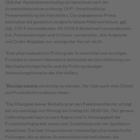
Üblicher Apothekenverkaufspreis berechnet nach der
Arzneimittelpreisverordnung. UVP: Unverbindliche
Preisempfehlung des Herstellers. Die angegebenen Preise
beinhalten die gesetzlich vorgeschriebene Mehrwertsteuer, ggf.
zzgl. 3,95 € Versandkosten. Ab 29,00 € Bestell­wert versand­kosten­
frei. Preisänderungen und Irrtümer vorbehalten. Alle Angebote
und Gratis-Beigaben nur solange der Vorrat reicht.
1
Eine pharmazeutische Prüfung der Arzneimittel und sonstigen
Produkte in deinem Warenkorb beinhaltet die Durchführung von
Wechselwirkungschecks und die Prüfung etwaiger
Anwendungshinweise des Herstellers.
2
Biozidprodukte
vorsichtig verwenden. Vor Gebrauch stets Etikett
und Produktinformationen lesen.
3
Die Übergabe deiner Bestellung an den Paketdienstleister erfolgt
bei uns werktags von Montag bis Freitag bis 18:00 Uhr. Der genaue
Lieferzeitpunkt kann je nach Region und in Abhängigkeit der
Produktverfügbarkeit sowie vom Zustellzeitpunkt des Spediteurs
abweichen. Darüber hinaus können notwendige pharmazeutische
Prüfungen, die zu deiner Arzneimittelsicherheit dienen, die