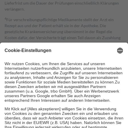
Lieferfrist um die Dauer der Prüfungen einschließlich Klärungen
verlängern.
4
Für verschreibungspflichtige Medikamente stellt der Arzt ein
Rezept aus und der Patient erhält sie in der Apotheke. Die
gesetzliche Krankenversicherung übernimmt in der Regel die
Kosten dafür, der Versicherte trägt einen Teil davon als Zuzahlung
mit.
Grundsätzlich leisten Mitglieder Zuzahlungen in Höhe von zehn
Prozent des Abgabepreises,
mindestens
jedoch
fünf Euro
und
höchstens zehn Euro.
Es sind jedoch nie mehr als die tatsächlichen
Kosten der Leistung zu entrichten.
Diese Regeln gelten grundsätzlich auch für Online-Apotheken.
Bei Heilmitteln und häuslicher Krankenpflege beträgt die
Zuzahlung zehn Prozent der Kosten sowie zehn Euro je
Verordnung.
Um das Engagement der Versicherten für ihre eigene Gesundheit zu
stärken und die besondere Stellung der Familie zu unterstützen,
fallen
keine Zuzahlungen
an bei:
• Kindern und Jugendlichen bis zum vollendeten 18. Lebensjahr
mit Ausnahme der Fahrkosten
• Untersuchungen zur Vorsorge und Früherkennung, die von der