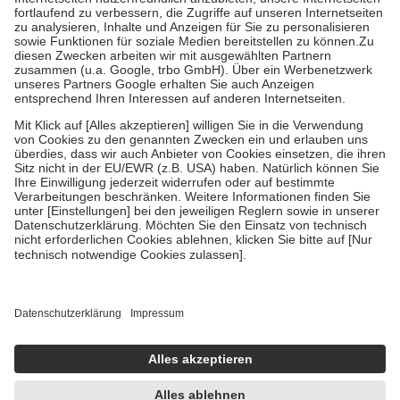
Diese Regeln gelten grundsätzlich auch für Online-Apotheken.
Bei Heilmitteln und häuslicher Krankenpflege beträgt die
Zuzahlung zehn Prozent der Kosten sowie zehn Euro je
Verordnung.
Um das Engagement der Versicherten für ihre eigene Gesundheit zu
stärken und die besondere Stellung der Familie zu unterstützen,
fallen
keine Zuzahlungen
an bei:
• Kindern und Jugendlichen bis zum vollendeten 18. Lebensjahr
mit Ausnahme der Fahrkosten
• Untersuchungen zur Vorsorge und Früherkennung, die von der
GKV getragen werden
• empfohlenen Schutzimpfungen
• Harn- und Blutteststreifen
Wir nutzen Trusted Shops als unabhängigen Dienstleister für die
Einholung von Bewertungen. Trusted Shops hat Maßnahmen
getroffen, um sicherzustellen, dass es sich um echte Bewertungen
handelt. Mehr Informationen findest du hier:
https://help.etrusted.com/hc/de/articles/4419944605341
Einige Bilder und Inhalte wurden unter Zuhilfenahme künstlicher
Intelligenz erstellt.