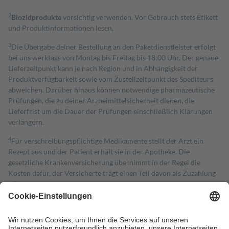
2
Biozidprodukte
vorsichtig verwenden. Vor Gebrauch stets Etikett
und Produktinformationen lesen.
3
Die Übergabe deiner Bestellung an den Paketdienstleister erfolgt
bei uns werktags von Montag bis Freitag bis 18:00 Uhr. Der genaue
Lieferzeitpunkt kann je nach Region und in Abhängigkeit der
Produktverfügbarkeit sowie vom Zustellzeitpunkt des Spediteurs
abweichen. Darüber hinaus können notwendige pharmazeutische
Prüfungen, die zu deiner Arzneimittelsicherheit dienen, die
Lieferfrist um die Dauer der Prüfungen einschließlich Klärungen
verlängern.
4
Für verschreibungspflichtige Medikamente stellt der Arzt ein
Rezept aus und der Patient erhält sie in der Apotheke. Die
gesetzliche Krankenversicherung übernimmt in der Regel die
Kosten dafür, der Versicherte trägt einen Teil davon als Zuzahlung
mit.
Grundsätzlich leisten Mitglieder Zuzahlungen in Höhe von zehn
Prozent des Abgabepreises,
mindestens
jedoch
fünf Euro
und
höchstens zehn Euro.
Es sind jedoch nie mehr als die tatsächlichen
Kosten der Leistung zu entrichten.