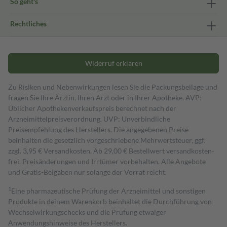
So geht's
Rechtliches
Widerruf erklären
Zu Risiken und Nebenwirkungen lesen Sie die Packungsbeilage und
fragen Sie Ihre Ärztin, Ihren Arzt oder in Ihrer Apotheke. AVP:
Üblicher Apothekenverkaufspreis berechnet nach der
Arzneimittelpreisverordnung. UVP: Unverbindliche
Preisempfehlung des Herstellers. Die angegebenen Preise
beinhalten die gesetzlich vorgeschriebene Mehrwertsteuer, ggf.
zzgl. 3,95 € Versandkosten. Ab 29,00 € Bestell­wert versand­kosten­
frei. Preisänderungen und Irrtümer vorbehalten. Alle Angebote
und Gratis-Beigaben nur solange der Vorrat reicht.
1
Eine pharmazeutische Prüfung der Arzneimittel und sonstigen
Produkte in deinem Warenkorb beinhaltet die Durchführung von
Wechselwirkungschecks und die Prüfung etwaiger
Anwendungshinweise des Herstellers.