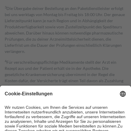
3
Die Übergabe deiner Bestellung an den Paketdienstleister erfolgt
bei uns werktags von Montag bis Freitag bis 18:00 Uhr. Der genaue
Lieferzeitpunkt kann je nach Region und in Abhängigkeit der
Produktverfügbarkeit sowie vom Zustellzeitpunkt des Spediteurs
abweichen. Darüber hinaus können notwendige pharmazeutische
Prüfungen, die zu deiner Arzneimittelsicherheit dienen, die
Lieferfrist um die Dauer der Prüfungen einschließlich Klärungen
verlängern.
4
Für verschreibungspflichtige Medikamente stellt der Arzt ein
Rezept aus und der Patient erhält sie in der Apotheke. Die
gesetzliche Krankenversicherung übernimmt in der Regel die
Kosten dafür, der Versicherte trägt einen Teil davon als Zuzahlung
mit.
Grundsätzlich leisten Mitglieder Zuzahlungen in Höhe von zehn
Prozent des Abgabepreises,
mindestens
jedoch
fünf Euro
und
höchstens zehn Euro.
Es sind jedoch nie mehr als die tatsächlichen
Kosten der Leistung zu entrichten.
Diese Regeln gelten grundsätzlich auch für Online-Apotheken.
Bei Heilmitteln und häuslicher Krankenpflege beträgt die
Zuzahlung zehn Prozent der Kosten sowie zehn Euro je