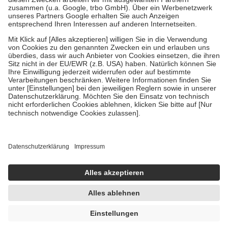
Verordnung.
Um das Engagement der Versicherten für ihre eigene Gesundheit zu
stärken und die besondere Stellung der Familie zu unterstützen,
fallen
keine Zuzahlungen
an bei:
• Kindern und Jugendlichen bis zum vollendeten 18. Lebensjahr
mit Ausnahme der Fahrkosten
• Untersuchungen zur Vorsorge und Früherkennung, die von der
GKV getragen werden
• empfohlenen Schutzimpfungen
• Harn- und Blutteststreifen
Wir nutzen Trusted Shops als unabhängigen Dienstleister für die
Einholung von Bewertungen. Trusted Shops hat Maßnahmen
getroffen, um sicherzustellen, dass es sich um echte Bewertungen
handelt. Mehr Informationen findest du hier:
https://help.etrusted.com/hc/de/articles/4419944605341
Einige Bilder und Inhalte wurden unter Zuhilfenahme künstlicher
Intelligenz erstellt.
AVP:
22,50 €