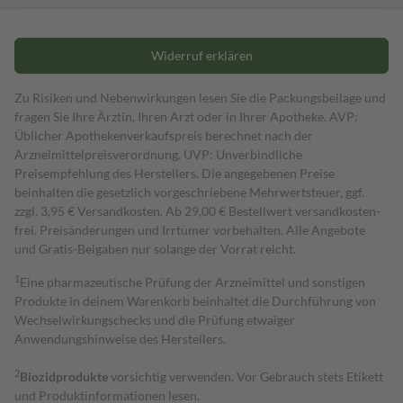
Widerruf erklären
Zu Risiken und Nebenwirkungen lesen Sie die Packungsbeilage und
fragen Sie Ihre Ärztin, Ihren Arzt oder in Ihrer Apotheke. AVP:
Üblicher Apothekenverkaufspreis berechnet nach der
Arzneimittelpreisverordnung. UVP: Unverbindliche
Preisempfehlung des Herstellers. Die angegebenen Preise
beinhalten die gesetzlich vorgeschriebene Mehrwertsteuer, ggf.
zzgl. 3,95 € Versandkosten. Ab 29,00 € Bestell­wert versand­kosten­
frei. Preisänderungen und Irrtümer vorbehalten. Alle Angebote
und Gratis-Beigaben nur solange der Vorrat reicht.
1
Eine pharmazeutische Prüfung der Arzneimittel und sonstigen
Produkte in deinem Warenkorb beinhaltet die Durchführung von
Wechselwirkungschecks und die Prüfung etwaiger
Anwendungshinweise des Herstellers.
2
Biozidprodukte
vorsichtig verwenden. Vor Gebrauch stets Etikett
und Produktinformationen lesen.