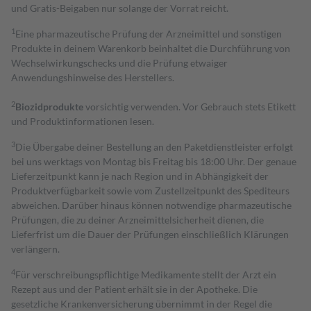
und Gratis-Beigaben nur solange der Vorrat reicht.
1
Eine pharmazeutische Prüfung der Arzneimittel und sonstigen
Produkte in deinem Warenkorb beinhaltet die Durchführung von
Wechselwirkungschecks und die Prüfung etwaiger
Anwendungshinweise des Herstellers.
2
Biozidprodukte
vorsichtig verwenden. Vor Gebrauch stets Etikett
und Produktinformationen lesen.
3
Die Übergabe deiner Bestellung an den Paketdienstleister erfolgt
bei uns werktags von Montag bis Freitag bis 18:00 Uhr. Der genaue
Lieferzeitpunkt kann je nach Region und in Abhängigkeit der
Produktverfügbarkeit sowie vom Zustellzeitpunkt des Spediteurs
abweichen. Darüber hinaus können notwendige pharmazeutische
Prüfungen, die zu deiner Arzneimittelsicherheit dienen, die
Lieferfrist um die Dauer der Prüfungen einschließlich Klärungen
verlängern.
4
Für verschreibungspflichtige Medikamente stellt der Arzt ein
Rezept aus und der Patient erhält sie in der Apotheke. Die
gesetzliche Krankenversicherung übernimmt in der Regel die