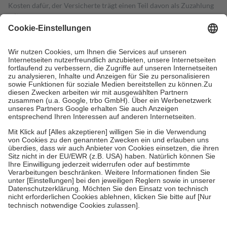
Kosten dafür, der Versicherte trägt einen Teil davon als Zuzahlung
mit.
Grundsätzlich leisten Mitglieder Zuzahlungen in Höhe von zehn
Prozent des Abgabepreises,
mindestens
jedoch
fünf Euro
und
höchstens zehn Euro.
Es sind jedoch nie mehr als die tatsächlichen
Kosten der Leistung zu entrichten.
Diese Regeln gelten grundsätzlich auch für Online-Apotheken.
Bei Heilmitteln und häuslicher Krankenpflege beträgt die
Zuzahlung zehn Prozent der Kosten sowie zehn Euro je
Verordnung.
Um das Engagement der Versicherten für ihre eigene Gesundheit zu
stärken und die besondere Stellung der Familie zu unterstützen,
fallen
keine Zuzahlungen
an bei:
• Kindern und Jugendlichen bis zum vollendeten 18. Lebensjahr
mit Ausnahme der Fahrkosten
• Untersuchungen zur Vorsorge und Früherkennung, die von der
GKV getragen werden
• empfohlenen Schutzimpfungen
• Harn- und Blutteststreifen
Wir nutzen Trusted Shops als unabhängigen Dienstleister für die
Einholung von Bewertungen. Trusted Shops hat Maßnahmen