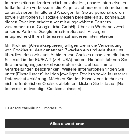
Kosten der Leistung zu entrichten.
Diese Regeln gelten grundsätzlich auch für Online-Apotheken.
Bei Heilmitteln und häuslicher Krankenpflege beträgt die
Zuzahlung zehn Prozent der Kosten sowie zehn Euro je
Verordnung.
Um das Engagement der Versicherten für ihre eigene Gesundheit zu
stärken und die besondere Stellung der Familie zu unterstützen,
fallen
keine Zuzahlungen
an bei:
• Kindern und Jugendlichen bis zum vollendeten 18. Lebensjahr
mit Ausnahme der Fahrkosten
• Untersuchungen zur Vorsorge und Früherkennung, die von der
GKV getragen werden
• empfohlenen Schutzimpfungen
• Harn- und Blutteststreifen
Wir nutzen Trusted Shops als unabhängigen Dienstleister für die
Einholung von Bewertungen. Trusted Shops hat Maßnahmen
getroffen, um sicherzustellen, dass es sich um echte Bewertungen
handelt. Mehr Informationen findest du hier:
https://help.etrusted.com/hc/de/articles/4419944605341
Einige Bilder und Inhalte wurden unter Zuhilfenahme künstlicher