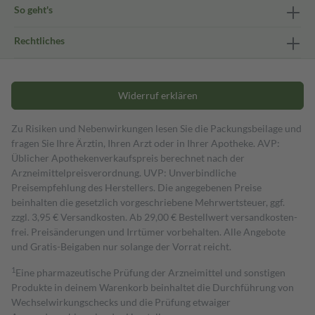
So geht's
Rechtliches
Widerruf erklären
Zu Risiken und Nebenwirkungen lesen Sie die Packungsbeilage und
fragen Sie Ihre Ärztin, Ihren Arzt oder in Ihrer Apotheke. AVP:
Üblicher Apothekenverkaufspreis berechnet nach der
Arzneimittelpreisverordnung. UVP: Unverbindliche
Preisempfehlung des Herstellers. Die angegebenen Preise
beinhalten die gesetzlich vorgeschriebene Mehrwertsteuer, ggf.
zzgl. 3,95 € Versandkosten. Ab 29,00 € Bestell­wert versand­kosten­
frei. Preisänderungen und Irrtümer vorbehalten. Alle Angebote
und Gratis-Beigaben nur solange der Vorrat reicht.
1
Eine pharmazeutische Prüfung der Arzneimittel und sonstigen
Produkte in deinem Warenkorb beinhaltet die Durchführung von
Wechselwirkungschecks und die Prüfung etwaiger