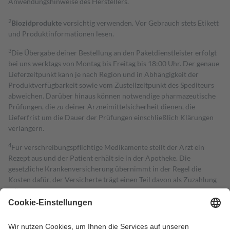
Anwendungshinweise des Herstellers.
2
Biozidprodukte
vorsichtig verwenden. Vor Gebrauch stets Etikett
und Produktinformationen lesen.
3
Die Übergabe deiner Bestellung an den Paketdienstleister erfolgt
bei uns werktags von Montag bis Freitag bis 18:00 Uhr. Der genaue
Lieferzeitpunkt kann je nach Region und in Abhängigkeit der
Produktverfügbarkeit sowie vom Zustellzeitpunkt des Spediteurs
abweichen. Darüber hinaus können notwendige pharmazeutische
Prüfungen, die zu deiner Arzneimittelsicherheit dienen, die
Lieferfrist um die Dauer der Prüfungen einschließlich Klärungen
verlängern.
4
Für verschreibungspflichtige Medikamente stellt der Arzt ein
Rezept aus und der Patient erhält sie in der Apotheke. Die
gesetzliche Krankenversicherung übernimmt in der Regel die
Kosten dafür, der Versicherte trägt einen Teil davon als Zuzahlung
mit.
Grundsätzlich leisten Mitglieder Zuzahlungen in Höhe von zehn
Prozent des Abgabepreises,
mindestens
jedoch
fünf Euro
und
höchstens zehn Euro.
Es sind jedoch nie mehr als die tatsächlichen