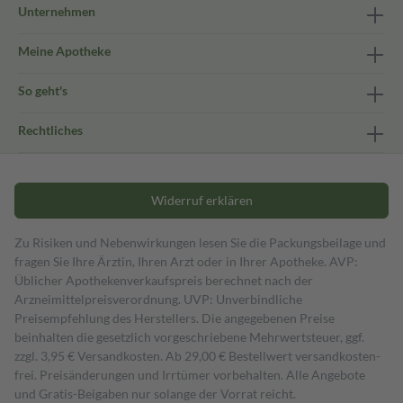
Unternehmen
Meine Apotheke
So geht's
Rechtliches
Widerruf erklären
Zu Risiken und Nebenwirkungen lesen Sie die Packungsbeilage und
fragen Sie Ihre Ärztin, Ihren Arzt oder in Ihrer Apotheke. AVP:
Üblicher Apothekenverkaufspreis berechnet nach der
Arzneimittelpreisverordnung. UVP: Unverbindliche
Preisempfehlung des Herstellers. Die angegebenen Preise
beinhalten die gesetzlich vorgeschriebene Mehrwertsteuer, ggf.
zzgl. 3,95 € Versandkosten. Ab 29,00 € Bestell­wert versand­kosten­
frei. Preisänderungen und Irrtümer vorbehalten. Alle Angebote
und Gratis-Beigaben nur solange der Vorrat reicht.