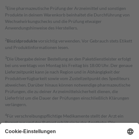
1
Eine pharmazeutische Prüfung der Arzneimittel und sonstigen
Produkte in deinem Warenkorb beinhaltet die Durchführung von
Wechselwirkungschecks und die Prüfung etwaiger
Anwendungshinweise des Herstellers.
2
Biozidprodukte
vorsichtig verwenden. Vor Gebrauch stets Etikett
und Produktinformationen lesen.
3
Die Übergabe deiner Bestellung an den Paketdienstleister erfolgt
bei uns werktags von Montag bis Freitag bis 18:00 Uhr. Der genaue
Lieferzeitpunkt kann je nach Region und in Abhängigkeit der
Produktverfügbarkeit sowie vom Zustellzeitpunkt des Spediteurs
abweichen. Darüber hinaus können notwendige pharmazeutische
Prüfungen, die zu deiner Arzneimittelsicherheit dienen, die
Lieferfrist um die Dauer der Prüfungen einschließlich Klärungen
verlängern.
4
Für verschreibungspflichtige Medikamente stellt der Arzt ein
Rezept aus und der Patient erhält sie in der Apotheke. Die
gesetzliche Krankenversicherung übernimmt in der Regel die
Kosten dafür, der Versicherte trägt einen Teil davon als Zuzahlung