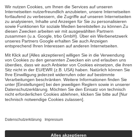
mit.
Grundsätzlich leisten Mitglieder Zuzahlungen in Höhe von zehn
Prozent des Abgabepreises,
mindestens
jedoch
fünf Euro
und
höchstens zehn Euro.
Es sind jedoch nie mehr als die tatsächlichen
Kosten der Leistung zu entrichten.
Diese Regeln gelten grundsätzlich auch für Online-Apotheken.
Bei Heilmitteln und häuslicher Krankenpflege beträgt die
Zuzahlung zehn Prozent der Kosten sowie zehn Euro je
Verordnung.
Um das Engagement der Versicherten für ihre eigene Gesundheit zu
stärken und die besondere Stellung der Familie zu unterstützen,
fallen
keine Zuzahlungen
an bei:
• Kindern und Jugendlichen bis zum vollendeten 18. Lebensjahr
mit Ausnahme der Fahrkosten
• Untersuchungen zur Vorsorge und Früherkennung, die von der
GKV getragen werden
• empfohlenen Schutzimpfungen
• Harn- und Blutteststreifen
Wir nutzen Trusted Shops als unabhängigen Dienstleister für die
Einholung von Bewertungen. Trusted Shops hat Maßnahmen
getroffen, um sicherzustellen, dass es sich um echte Bewertungen