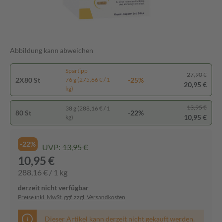
Abbildung kann abweichen
Spartipp
27,90 €
2X80 St
-25%
76 g (275,66 € / 1
20,95 €
kg)
13,95 €
38 g (288,16 € / 1
80 St
-22%
10,95 €
kg)
-22%
UVP:
13,95 €
10,95 €
288,16 € / 1 kg
derzeit nicht verfügbar
Preise inkl. MwSt. ggf. zzgl. Versandkosten
Dieser Artikel kann derzeit nicht gekauft werden.