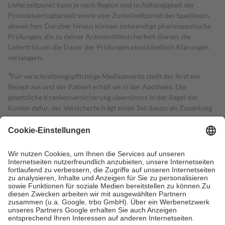
Lieferzeitpunkt kann je nach Region und in Abhängigkeit der
Produktverfügbarkeit sowie vom Zustellzeitpunkt des Spediteurs
abweichen. Darüber hinaus können notwendige pharmazeutische
Prüfungen, die zu deiner Arzneimittelsicherheit dienen, die
Lieferfrist um die Dauer der Prüfungen einschließlich Klärungen
verlängern.
4
Für verschreibungspflichtige Medikamente stellt der Arzt ein
Rezept aus und der Patient erhält sie in der Apotheke. Die
gesetzliche Krankenversicherung übernimmt in der Regel die
Kosten dafür, der Versicherte trägt einen Teil davon als Zuzahlung
mit.
Grundsätzlich leisten Mitglieder Zuzahlungen in Höhe von zehn
Prozent des Abgabepreises,
mindestens
jedoch
fünf Euro
und
höchstens zehn Euro.
Es sind jedoch nie mehr als die tatsächlichen
Kosten der Leistung zu entrichten.
Diese Regeln gelten grundsätzlich auch für Online-Apotheken.
Bei Heilmitteln und häuslicher Krankenpflege beträgt die
Zuzahlung zehn Prozent der Kosten sowie zehn Euro je
Verordnung.
Um das Engagement der Versicherten für ihre eigene Gesundheit zu
stärken und die besondere Stellung der Familie zu unterstützen,