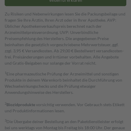
Widerruf erklären
Zu Risiken und Nebenwirkungen lesen Sie die Packungsbeilage und
fragen Sie Ihre Ärztin, Ihren Arzt oder in Ihrer Apotheke. AVP:
Üblicher Apothekenverkaufspreis berechnet nach der
Arzneimittelpreisverordnung. UVP: Unverbindliche
Preisempfehlung des Herstellers. Die angegebenen Preise
beinhalten die gesetzlich vorgeschriebene Mehrwertsteuer, ggf.
zzgl. 3,95 € Versandkosten. Ab 29,00 € Bestell­wert versand­kosten­
frei. Preisänderungen und Irrtümer vorbehalten. Alle Angebote
und Gratis-Beigaben nur solange der Vorrat reicht.
1
Eine pharmazeutische Prüfung der Arzneimittel und sonstigen
Produkte in deinem Warenkorb beinhaltet die Durchführung von
Wechselwirkungschecks und die Prüfung etwaiger
Anwendungshinweise des Herstellers.
2
Biozidprodukte
vorsichtig verwenden. Vor Gebrauch stets Etikett
und Produktinformationen lesen.
3
Die Übergabe deiner Bestellung an den Paketdienstleister erfolgt
bei uns werktags von Montag bis Freitag bis 18:00 Uhr. Der genaue