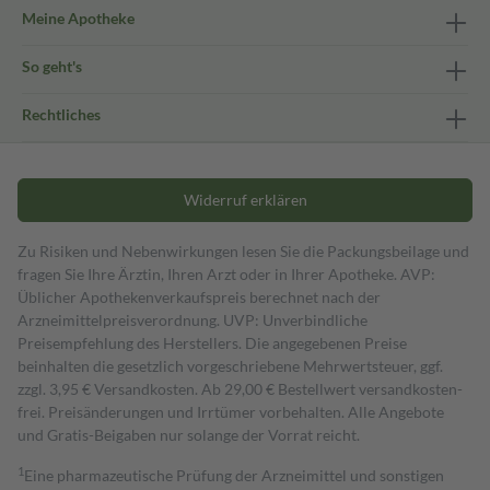
Meine Apotheke
So geht's
Rechtliches
Widerruf erklären
Zu Risiken und Nebenwirkungen lesen Sie die Packungsbeilage und
fragen Sie Ihre Ärztin, Ihren Arzt oder in Ihrer Apotheke. AVP:
Üblicher Apothekenverkaufspreis berechnet nach der
Arzneimittelpreisverordnung. UVP: Unverbindliche
Preisempfehlung des Herstellers. Die angegebenen Preise
beinhalten die gesetzlich vorgeschriebene Mehrwertsteuer, ggf.
zzgl. 3,95 € Versandkosten. Ab 29,00 € Bestell­wert versand­kosten­
frei. Preisänderungen und Irrtümer vorbehalten. Alle Angebote
und Gratis-Beigaben nur solange der Vorrat reicht.
1
Eine pharmazeutische Prüfung der Arzneimittel und sonstigen