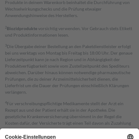
Produkte in deinem Warenkorb beinhaltet die Durchführung von
Wechselwirkungschecks und die Prüfung etwaiger
Anwendungshinweise des Herstellers.
2
Biozidprodukte
vorsichtig verwenden. Vor Gebrauch stets Etikett
und Produktinformationen lesen.
3
Die Übergabe deiner Bestellung an den Paketdienstleister erfolgt
bei uns werktags von Montag bis Freitag bis 18:00 Uhr. Der genaue
Lieferzeitpunkt kann je nach Region und in Abhängigkeit der
Produktverfügbarkeit sowie vom Zustellzeitpunkt des Spediteurs
abweichen. Darüber hinaus können notwendige pharmazeutische
Prüfungen, die zu deiner Arzneimittelsicherheit dienen, die
Lieferfrist um die Dauer der Prüfungen einschließlich Klärungen
verlängern.
4
Für verschreibungspflichtige Medikamente stellt der Arzt ein
Rezept aus und der Patient erhält sie in der Apotheke. Die
gesetzliche Krankenversicherung übernimmt in der Regel die
Kosten dafür, der Versicherte trägt einen Teil davon als Zuzahlung
mit.
Grundsätzlich leisten Mitglieder Zuzahlungen in Höhe von zehn