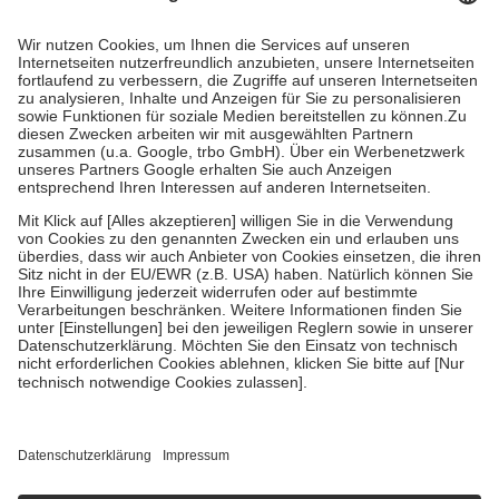
Prozent des Abgabepreises,
mindestens
jedoch
fünf Euro
und
höchstens zehn Euro.
Es sind jedoch nie mehr als die tatsächlichen
Kosten der Leistung zu entrichten.
Diese Regeln gelten grundsätzlich auch für Online-Apotheken.
Bei Heilmitteln und häuslicher Krankenpflege beträgt die
Zuzahlung zehn Prozent der Kosten sowie zehn Euro je
Verordnung.
Um das Engagement der Versicherten für ihre eigene Gesundheit zu
stärken und die besondere Stellung der Familie zu unterstützen,
fallen
keine Zuzahlungen
an bei:
• Kindern und Jugendlichen bis zum vollendeten 18. Lebensjahr
mit Ausnahme der Fahrkosten
• Untersuchungen zur Vorsorge und Früherkennung, die von der
GKV getragen werden
• empfohlenen Schutzimpfungen
• Harn- und Blutteststreifen
Wir nutzen Trusted Shops als unabhängigen Dienstleister für die
Einholung von Bewertungen. Trusted Shops hat Maßnahmen
getroffen, um sicherzustellen, dass es sich um echte Bewertungen
handelt. Mehr Informationen findest du hier:
https://help.etrusted.com/hc/de/articles/4419944605341