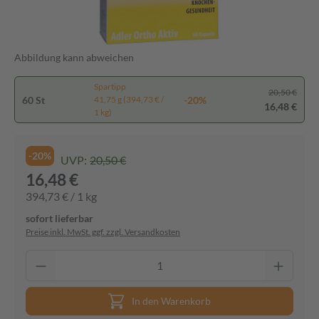
Abbildung kann abweichen
Spartipp
20,50 €
60 St
-20%
41,75 g (394,73 € /
16,48 €
1 kg)
-20%
UVP:
20,50 €
16,48 €
394,73 € / 1 kg
sofort lieferbar
Preise inkl. MwSt. ggf. zzgl. Versandkosten
In den Warenkorb