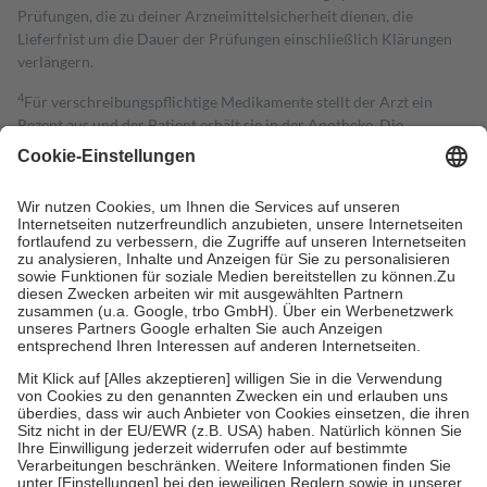
Prüfungen, die zu deiner Arzneimittelsicherheit dienen, die
Lieferfrist um die Dauer der Prüfungen einschließlich Klärungen
verlängern.
4
Für verschreibungspflichtige Medikamente stellt der Arzt ein
Rezept aus und der Patient erhält sie in der Apotheke. Die
gesetzliche Krankenversicherung übernimmt in der Regel die
Kosten dafür, der Versicherte trägt einen Teil davon als Zuzahlung
mit.
Grundsätzlich leisten Mitglieder Zuzahlungen in Höhe von zehn
Prozent des Abgabepreises,
mindestens
jedoch
fünf Euro
und
höchstens zehn Euro.
Es sind jedoch nie mehr als die tatsächlichen
Kosten der Leistung zu entrichten.
Diese Regeln gelten grundsätzlich auch für Online-Apotheken.
Bei Heilmitteln und häuslicher Krankenpflege beträgt die
Zuzahlung zehn Prozent der Kosten sowie zehn Euro je
Verordnung.
Um das Engagement der Versicherten für ihre eigene Gesundheit zu
stärken und die besondere Stellung der Familie zu unterstützen,
fallen
keine Zuzahlungen
an bei:
• Kindern und Jugendlichen bis zum vollendeten 18. Lebensjahr