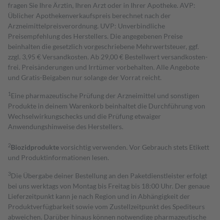
fragen Sie Ihre Ärztin, Ihren Arzt oder in Ihrer Apotheke. AVP:
Üblicher Apothekenverkaufspreis berechnet nach der
Arzneimittelpreisverordnung. UVP: Unverbindliche
Preisempfehlung des Herstellers. Die angegebenen Preise
beinhalten die gesetzlich vorgeschriebene Mehrwertsteuer, ggf.
zzgl. 3,95 € Versandkosten. Ab 29,00 € Bestell­wert versand­kosten­
frei. Preisänderungen und Irrtümer vorbehalten. Alle Angebote
und Gratis-Beigaben nur solange der Vorrat reicht.
1
Eine pharmazeutische Prüfung der Arzneimittel und sonstigen
Produkte in deinem Warenkorb beinhaltet die Durchführung von
Wechselwirkungschecks und die Prüfung etwaiger
Anwendungshinweise des Herstellers.
2
Biozidprodukte
vorsichtig verwenden. Vor Gebrauch stets Etikett
und Produktinformationen lesen.
3
Die Übergabe deiner Bestellung an den Paketdienstleister erfolgt
bei uns werktags von Montag bis Freitag bis 18:00 Uhr. Der genaue
Lieferzeitpunkt kann je nach Region und in Abhängigkeit der
Produktverfügbarkeit sowie vom Zustellzeitpunkt des Spediteurs
abweichen. Darüber hinaus können notwendige pharmazeutische