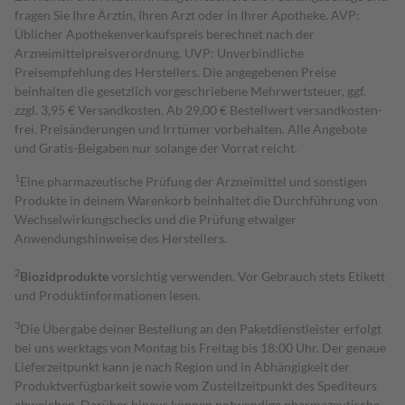
fragen Sie Ihre Ärztin, Ihren Arzt oder in Ihrer Apotheke. AVP:
Üblicher Apothekenverkaufspreis berechnet nach der
Arzneimittelpreisverordnung. UVP: Unverbindliche
Preisempfehlung des Herstellers. Die angegebenen Preise
beinhalten die gesetzlich vorgeschriebene Mehrwertsteuer, ggf.
zzgl. 3,95 € Versandkosten. Ab 29,00 € Bestell­wert versand­kosten­
frei. Preisänderungen und Irrtümer vorbehalten. Alle Angebote
und Gratis-Beigaben nur solange der Vorrat reicht.
1
Eine pharmazeutische Prüfung der Arzneimittel und sonstigen
Produkte in deinem Warenkorb beinhaltet die Durchführung von
Wechselwirkungschecks und die Prüfung etwaiger
Anwendungshinweise des Herstellers.
2
Biozidprodukte
vorsichtig verwenden. Vor Gebrauch stets Etikett
und Produktinformationen lesen.
3
Die Übergabe deiner Bestellung an den Paketdienstleister erfolgt
bei uns werktags von Montag bis Freitag bis 18:00 Uhr. Der genaue
Lieferzeitpunkt kann je nach Region und in Abhängigkeit der
Produktverfügbarkeit sowie vom Zustellzeitpunkt des Spediteurs
abweichen. Darüber hinaus können notwendige pharmazeutische