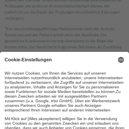
Prüfungen, die zu deiner Arzneimittelsicherheit dienen, die
Lieferfrist um die Dauer der Prüfungen einschließlich Klärungen
verlängern.
4
Für verschreibungspflichtige Medikamente stellt der Arzt ein
Rezept aus und der Patient erhält sie in der Apotheke. Die
gesetzliche Krankenversicherung übernimmt in der Regel die
Kosten dafür, der Versicherte trägt einen Teil davon als Zuzahlung
mit.
Grundsätzlich leisten Mitglieder Zuzahlungen in Höhe von zehn
Prozent des Abgabepreises,
mindestens
jedoch
fünf Euro
und
höchstens zehn Euro.
Es sind jedoch nie mehr als die tatsächlichen
Kosten der Leistung zu entrichten.
Diese Regeln gelten grundsätzlich auch für Online-Apotheken.
Bei Heilmitteln und häuslicher Krankenpflege beträgt die
Zuzahlung zehn Prozent der Kosten sowie zehn Euro je
Verordnung.
Um das Engagement der Versicherten für ihre eigene Gesundheit zu
stärken und die besondere Stellung der Familie zu unterstützen,
fallen
keine Zuzahlungen
an bei:
• Kindern und Jugendlichen bis zum vollendeten 18. Lebensjahr