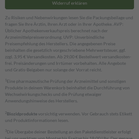
Widerruf erklären
Zu Risiken und Nebenwirkungen lesen Sie die Packungsbeilage und
fragen Sie Ihre Ärztin, Ihren Arzt oder in Ihrer Apotheke. AVP:
Üblicher Apothekenverkaufspreis berechnet nach der
Arzneimittelpreisverordnung. UVP: Unverbindliche
Preisempfehlung des Herstellers. Die angegebenen Preise
beinhalten die gesetzlich vorgeschriebene Mehrwertsteuer, ggf.
zzgl. 3,95 € Versandkosten. Ab 29,00 € Bestell­wert versand­kosten­
frei. Preisänderungen und Irrtümer vorbehalten. Alle Angebote
und Gratis-Beigaben nur solange der Vorrat reicht.
1
Eine pharmazeutische Prüfung der Arzneimittel und sonstigen
Produkte in deinem Warenkorb beinhaltet die Durchführung von
Wechselwirkungschecks und die Prüfung etwaiger
Anwendungshinweise des Herstellers.
2
Biozidprodukte
vorsichtig verwenden. Vor Gebrauch stets Etikett
und Produktinformationen lesen.
3
Die Übergabe deiner Bestellung an den Paketdienstleister erfolgt
bei uns werktags von Montag bis Freitag bis 18:00 Uhr. Der genaue