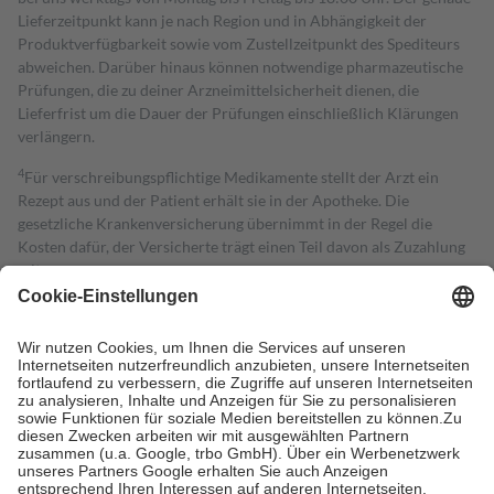
Lieferzeitpunkt kann je nach Region und in Abhängigkeit der
Produktverfügbarkeit sowie vom Zustellzeitpunkt des Spediteurs
abweichen. Darüber hinaus können notwendige pharmazeutische
Prüfungen, die zu deiner Arzneimittelsicherheit dienen, die
Lieferfrist um die Dauer der Prüfungen einschließlich Klärungen
verlängern.
4
Für verschreibungspflichtige Medikamente stellt der Arzt ein
Rezept aus und der Patient erhält sie in der Apotheke. Die
gesetzliche Krankenversicherung übernimmt in der Regel die
Kosten dafür, der Versicherte trägt einen Teil davon als Zuzahlung
mit.
Grundsätzlich leisten Mitglieder Zuzahlungen in Höhe von zehn
Prozent des Abgabepreises,
mindestens
jedoch
fünf Euro
und
höchstens zehn Euro.
Es sind jedoch nie mehr als die tatsächlichen
Kosten der Leistung zu entrichten.
Diese Regeln gelten grundsätzlich auch für Online-Apotheken.
Bei Heilmitteln und häuslicher Krankenpflege beträgt die
Zuzahlung zehn Prozent der Kosten sowie zehn Euro je
Verordnung.
Um das Engagement der Versicherten für ihre eigene Gesundheit zu