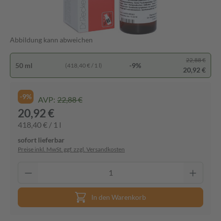
Abbildung kann abweichen
22,88 €
50 ml
-9%
(418,40 € / 1 l)
20,92 €
-9%
AVP:
22,88 €
20,92 €
418,40 € / 1 l
sofort lieferbar
Preise inkl. MwSt. ggf. zzgl. Versandkosten
In den Warenkorb