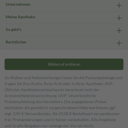
Unternehmen
Meine Apotheke
So geht's
Rechtliches
Widerruf erklären
Zu Risiken und Nebenwirkungen lesen Sie die Packungsbeilage und
fragen Sie Ihre Ärztin, Ihren Arzt oder in Ihrer Apotheke. AVP:
Üblicher Apothekenverkaufspreis berechnet nach der
Arzneimittelpreisverordnung. UVP: Unverbindliche
Preisempfehlung des Herstellers. Die angegebenen Preise
beinhalten die gesetzlich vorgeschriebene Mehrwertsteuer, ggf.
zzgl. 3,95 € Versandkosten. Ab 29,00 € Bestell­wert versand­kosten­
frei. Preisänderungen und Irrtümer vorbehalten. Alle Angebote
und Gratis-Beigaben nur solange der Vorrat reicht.