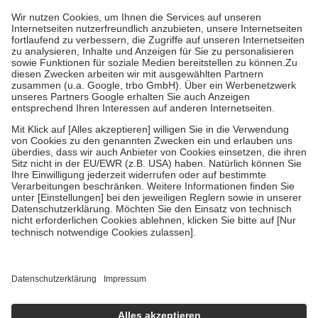
mit.
Grundsätzlich leisten Mitglieder Zuzahlungen in Höhe von zehn
Prozent des Abgabepreises,
mindestens
jedoch
fünf Euro
und
höchstens zehn Euro.
Es sind jedoch nie mehr als die tatsächlichen
Kosten der Leistung zu entrichten.
Diese Regeln gelten grundsätzlich auch für Online-Apotheken.
Bei Heilmitteln und häuslicher Krankenpflege beträgt die
Zuzahlung zehn Prozent der Kosten sowie zehn Euro je
Verordnung.
Um das Engagement der Versicherten für ihre eigene Gesundheit zu
stärken und die besondere Stellung der Familie zu unterstützen,
fallen
keine Zuzahlungen
an bei:
• Kindern und Jugendlichen bis zum vollendeten 18. Lebensjahr
mit Ausnahme der Fahrkosten
• Untersuchungen zur Vorsorge und Früherkennung, die von der
GKV getragen werden
• empfohlenen Schutzimpfungen
• Harn- und Blutteststreifen
Wir nutzen Trusted Shops als unabhängigen Dienstleister für die
Einholung von Bewertungen. Trusted Shops hat Maßnahmen
getroffen, um sicherzustellen, dass es sich um echte Bewertungen