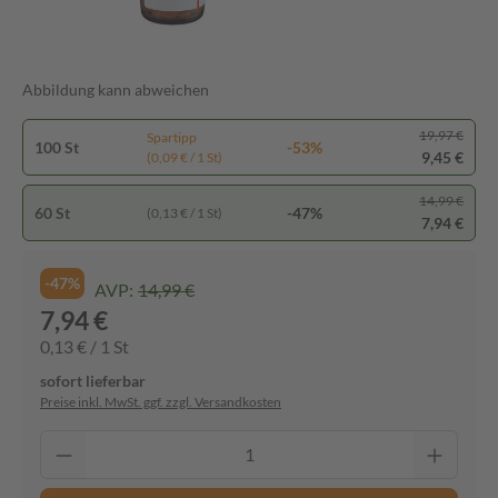
Abbildung kann abweichen
19,97 €
Spartipp
100 St
-53%
9,45 €
(0,09 € / 1 St)
14,99 €
60 St
-47%
(0,13 € / 1 St)
7,94 €
-47%
AVP:
14,99 €
7,94 €
0,13 € / 1 St
sofort lieferbar
Preise inkl. MwSt. ggf. zzgl. Versandkosten