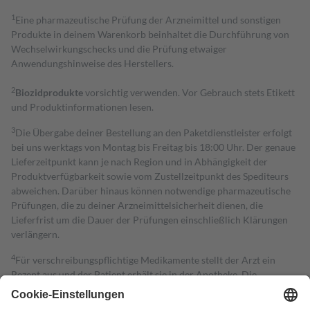
1
Eine pharmazeutische Prüfung der Arzneimittel und sonstigen
Produkte in deinem Warenkorb beinhaltet die Durchführung von
Wechselwirkungschecks und die Prüfung etwaiger
Anwendungshinweise des Herstellers.
2
Biozidprodukte
vorsichtig verwenden. Vor Gebrauch stets Etikett
und Produktinformationen lesen.
3
Die Übergabe deiner Bestellung an den Paketdienstleister erfolgt
bei uns werktags von Montag bis Freitag bis 18:00 Uhr. Der genaue
Lieferzeitpunkt kann je nach Region und in Abhängigkeit der
Produktverfügbarkeit sowie vom Zustellzeitpunkt des Spediteurs
abweichen. Darüber hinaus können notwendige pharmazeutische
Prüfungen, die zu deiner Arzneimittelsicherheit dienen, die
Lieferfrist um die Dauer der Prüfungen einschließlich Klärungen
verlängern.
4
Für verschreibungspflichtige Medikamente stellt der Arzt ein
Rezept aus und der Patient erhält sie in der Apotheke. Die
gesetzliche Krankenversicherung übernimmt in der Regel die
Kosten dafür, der Versicherte trägt einen Teil davon als Zuzahlung