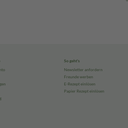
e
So geht's
nto
Newsletter anfordern
Freunde werben
gen
E-Rezept einlösen
Papier Rezept einlösen
g