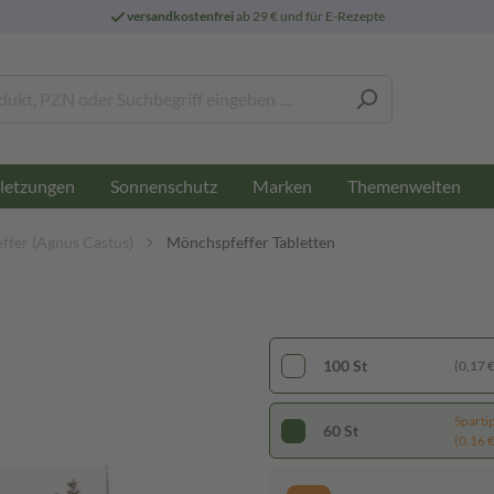
versandkostenfrei
ab 29 € und für E-Rezepte
letzungen
Sonnenschutz
Marken
Themenwelten
ffer (Agnus Castus)
Mönchspfeffer Tabletten
100 St
(0,17 € 
Sparti
60 St
(0,16 € 