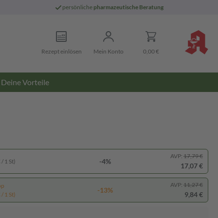
persönliche
pharmazeutische Beratung
Rezept einlösen
Mein Konto
0,00 €
Deine Vorteile
AVP:
17,79 €
-4%
/ 1 St)
17,07 €
AVP:
11,27 €
pp
-13%
9,84 €
/ 1 St)