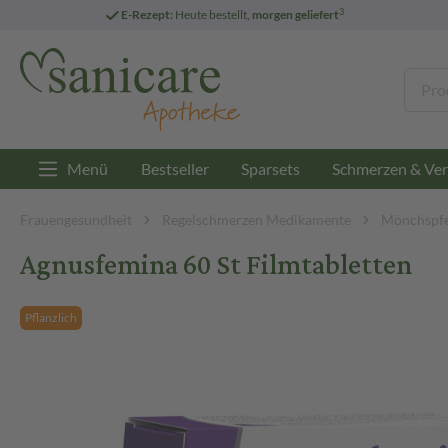
3
E-Rezept:
Heute bestellt,
morgen geliefert
Menü
Bestseller
Sparsets
Schmerzen & Ver
Frauengesundheit
Regelschmerzen Medikamente
Mönchspfe
Agnusfemina 60 St Filmtabletten
Pflanzlich