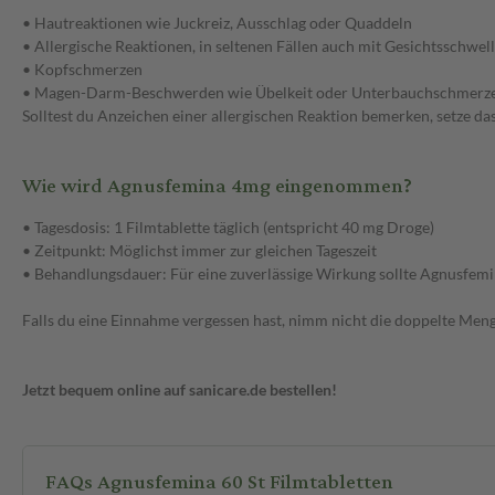
• Hautreaktionen wie Juckreiz, Ausschlag oder Quaddeln
• Allergische Reaktionen, in seltenen Fällen auch mit Gesichtsschwe
• Kopfschmerzen
• Magen-Darm-Beschwerden wie Übelkeit oder Unterbauchschmerz
Solltest du Anzeichen einer allergischen Reaktion bemerken, setze da
Wie wird Agnusfemina 4mg eingenommen?
• Tagesdosis: 1 Filmtablette täglich (entspricht 40 mg Droge)
• Zeitpunkt: Möglichst immer zur gleichen Tageszeit
• Behandlungsdauer: Für eine zuverlässige Wirkung sollte Agnusfe
Falls du eine Einnahme vergessen hast, nimm nicht die doppelte Meng
Jetzt bequem online auf sanicare.de bestellen!
FAQs Agnusfemina 60 St Filmtabletten