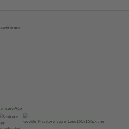
Bewerte uns
Sanicare App