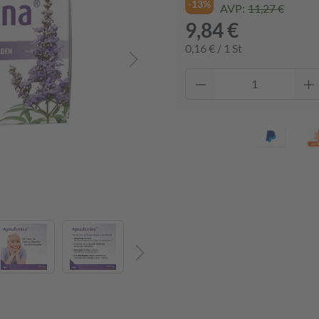
-13%
AVP:
11,27 €
9,84 €
0,16 € / 1 St