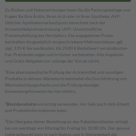
Zu Risiken und Nebenwirkungen lesen Sie die Packungsbeilage und
fragen Sie Ihre Ärztin, Ihren Arzt oder in Ihrer Apotheke. AVP:
Üblicher Apothekenverkaufspreis berechnet nach der
Arzneimittelpreisverordnung. UVP: Unverbindliche
Preisempfehlung des Herstellers. Die angegebenen Preise
beinhalten die gesetzlich vorgeschriebene Mehrwertsteuer, ggf.
zzgl. 3,95 € Versandkosten. Ab 29,00 € Bestell­wert versand­kosten­
frei. Preisänderungen und Irrtümer vorbehalten. Alle Angebote
und Gratis-Beigaben nur solange der Vorrat reicht.
1
Eine pharmazeutische Prüfung der Arzneimittel und sonstigen
Produkte in deinem Warenkorb beinhaltet die Durchführung von
Wechselwirkungschecks und die Prüfung etwaiger
Anwendungshinweise des Herstellers.
2
Biozidprodukte
vorsichtig verwenden. Vor Gebrauch stets Etikett
und Produktinformationen lesen.
3
Die Übergabe deiner Bestellung an den Paketdienstleister erfolgt
bei uns werktags von Montag bis Freitag bis 18:00 Uhr. Der genaue
Lieferzeitpunkt kann je nach Region und in Abhängigkeit der