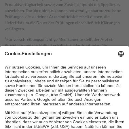
Produktverfügbarkeit sowie vom Zustellzeitpunkt des Spediteurs
abweichen. Darüber hinaus können notwendige pharmazeutische
Prüfungen, die zu deiner Arzneimittelsicherheit dienen, die
Lieferfrist um die Dauer der Prüfungen einschließlich Klärungen
verlängern.
4
Für verschreibungspflichtige Medikamente stellt der Arzt ein
Rezept aus und der Patient erhält sie in der Apotheke. Die
gesetzliche Krankenversicherung übernimmt in der Regel die
Kosten dafür, der Versicherte trägt einen Teil davon als Zuzahlung
mit.
Grundsätzlich leisten Mitglieder Zuzahlungen in Höhe von zehn
Prozent des Abgabepreises,
mindestens
jedoch
fünf Euro
und
höchstens zehn Euro.
Es sind jedoch nie mehr als die tatsächlichen
Kosten der Leistung zu entrichten.
Diese Regeln gelten grundsätzlich auch für Online-Apotheken.
Bei Heilmitteln und häuslicher Krankenpflege beträgt die
Zuzahlung zehn Prozent der Kosten sowie zehn Euro je
Verordnung.
Um das Engagement der Versicherten für ihre eigene Gesundheit zu
stärken und die besondere Stellung der Familie zu unterstützen,