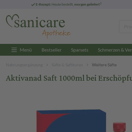
3
E-Rezept:
Heute bestellt,
morgen geliefert
Menü
Bestseller
Sparsets
Schmerzen & Ver
Nahrungsergänzung
Säfte & Saftkuren
Weitere Säfte
Aktivanad Saft 1000ml bei Erschöp