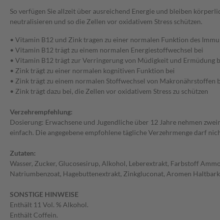
So verfügen Sie allzeit über ausreichend Energie und bleiben körperl
neutralisieren und so die Zellen vor oxidativem Stress schützen.
• Vitamin B12 und Zink tragen zu einer normalen Funktion des Immu
• Vitamin B12 trägt zu einem normalen Energiestoffwechsel bei
• Vitamin B12 trägt zur Verringerung von Müdigkeit und Ermüdung b
• Zink trägt zu einer normalen kognitiven Funktion bei
• Zink trägt zu einem normalen Stoffwechsel von Makronährstoffen 
• Zink trägt dazu bei, die Zellen vor oxidativem Stress zu schützen
Verzehrempfehlung:
Dosierung: Erwachsene und Jugendliche über 12 Jahre nehmen zweima
einfach. Die angegebene empfohlene tägliche Verzehrmenge darf nich
Zutaten:
Wasser, Zucker, Glucosesirup, Alkohol, Leberextrakt, Farbstoff Amm
Natriumbenzoat, Hagebuttenextrakt, Zinkgluconat, Aromen Haltbark
SONSTIGE HINWEISE
Enthält 11 Vol. % Alkohol.
Enthält Coffein.