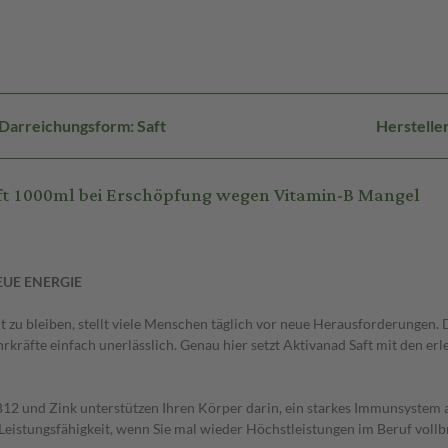
Darreichungsform: Saft
Herstelle
ft 1000ml bei Erschöpfung wegen Vitamin-B Mangel
EUE ENERGIE
t zu bleiben, stellt viele Menschen täglich vor neue Herausforderungen. D
äfte einfach unerlässlich. Genau hier setzt Aktivanad Saft mit den erl
B12 und Zink unterstützen Ihren Körper darin, ein starkes Immunsystem a
eistungsfähigkeit, wenn Sie mal wieder Höchstleistungen im Beruf vollb