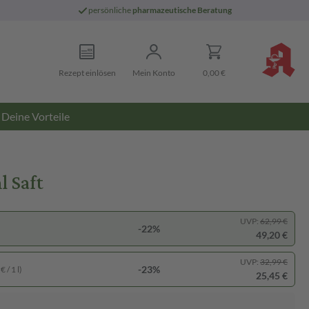
persönliche
pharmazeutische Beratung
Rezept einlösen
Mein Konto
0,00 €
Deine Vorteile
 Saft
UVP:
62,99 €
-22%
49,20 €
UVP:
32,99 €
-23%
 / 1 l)
25,45 €