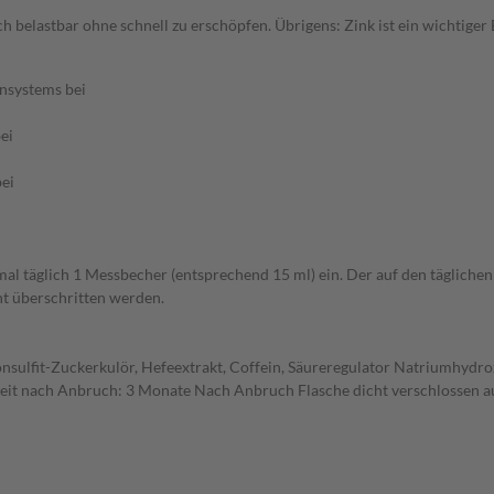
ich belastbar ohne schnell zu erschöpfen. Übrigens: Zink ist ein wichtig
nsystems bei
ei
bei
l täglich 1 Messbecher (entsprechend 15 ml) ein. Der auf den tägliche
t überschritten werden.
onsulfit-Zuckerkulör, Hefeextrakt, Coffein, Säureregulator Natriumhydr
eit nach Anbruch: 3 Monate Nach Anbruch Flasche dicht verschlossen 