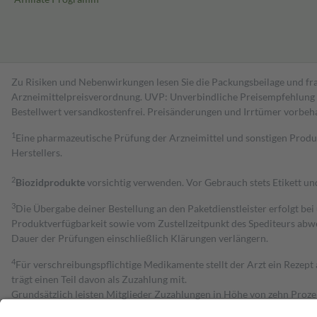
Zu Risiken und Nebenwirkungen lesen Sie die Packungsbeilage und fra
Arzneimittelpreisverordnung. UVP: Unverbindliche Preisempfehlung de
Bestell­wert versand­kosten­frei. Preisänderungen und Irrtümer vorbeh
1
Eine pharmazeutische Prüfung der Arzneimittel und sonstigen Pro
Herstellers.
2
Biozidprodukte
vorsichtig verwenden. Vor Gebrauch stets Etikett u
3
Die Übergabe deiner Bestellung an den Paketdienstleister erfolgt bei
Produktverfügbarkeit sowie vom Zustellzeitpunkt des Spediteurs abwe
Dauer der Prüfungen einschließlich Klärungen verlängern.
4
Für verschreibungspflichtige Medikamente stellt der Arzt ein Rezept 
trägt einen Teil davon als Zuzahlung mit.
Grundsätzlich leisten Mitglieder Zuzahlungen in Höhe von zehn Proz
zu entrichten.