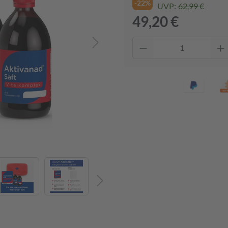
-22%
UVP:
62,99 €
49,20 €