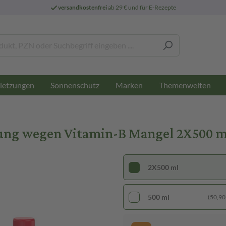
versandkostenfrei
ab 29 € und für E-Rezepte
letzungen
Sonnenschutz
Marken
Themenwelten
fung wegen Vitamin-B Mangel 2X500 ml
2X500 ml
500 ml
(50,90 €