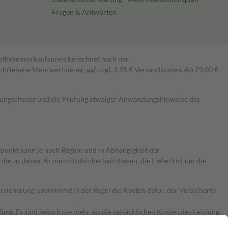
Fragen & Antworten
pothekenverkaufspreis berechnet nach der
hriebene Mehrwertsteuer, ggf. zzgl. 3,95 € Versandkosten. Ab 29,00 €
kungschecks und die Prüfung etwaiger Anwendungshinweise des
itpunkt kann je nach Region und in Abhängigkeit der
 zu deiner Arzneimittelsicherheit dienen, die Lieferfrist um die
ersicherung übernimmt in der Regel die Kosten dafür, der Versicherte
Euro.
Es sind jedoch nie mehr als die tatsächlichen Kosten der Leistung