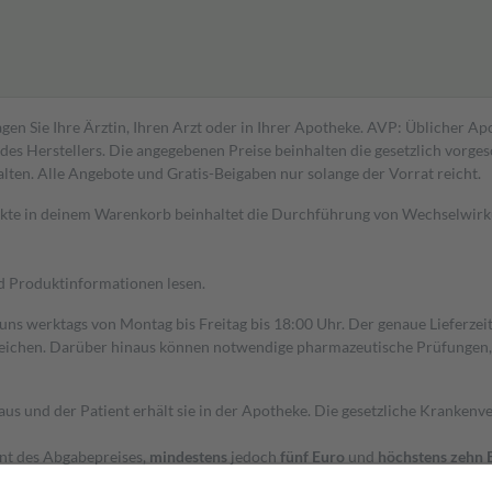
gen Sie Ihre Ärztin, Ihren Arzt oder in Ihrer Apotheke. AVP: Üblicher A
s Herstellers. Die angegebenen Preise beinhalten die gesetzlich vorgesc
alten. Alle Angebote und Gratis-Beigaben nur solange der Vorrat reicht.
dukte in deinem Warenkorb beinhaltet die Durchführung von Wechselwir
nd Produktinformationen lesen.
 uns werktags von Montag bis Freitag bis 18:00 Uhr. Der genaue Lieferze
ichen. Darüber hinaus können notwendige pharmazeutische Prüfungen, die
aus und der Patient erhält sie in der Apotheke. Die gesetzliche Krankenv
ent des Abgabepreises,
mindestens
jedoch
fünf Euro
und
höchstens zehn 