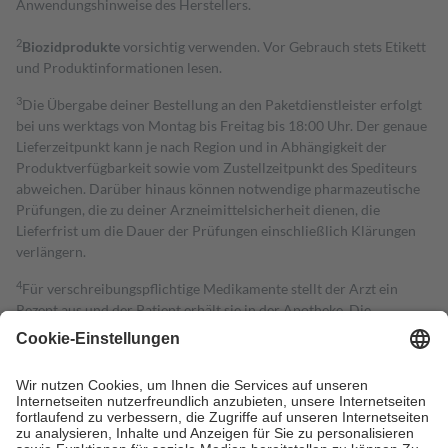
Anwendungshinweise des Herstellers.
2
Biozidprodukte
vorsichtig verwenden. Vor Gebrauch stets Etikett
und Produktinformationen lesen.
3
Die Übergabe deiner Bestellung an den Paketdienstleister erfolgt
bei uns werktags von Montag bis Freitag bis 18:00 Uhr. Der genaue
Lieferzeitpunkt kann je nach Region und in Abhängigkeit der
Produktverfügbarkeit sowie vom Zustellzeitpunkt des Spediteurs
abweichen. Darüber hinaus können notwendige pharmazeutische
Prüfungen, die zu deiner Arzneimittelsicherheit dienen, die
Lieferfrist um die Dauer der Prüfungen einschließlich Klärungen
verlängern.
4
Für verschreibungspflichtige Medikamente stellt der Arzt ein
Rezept aus und der Patient erhält sie in der Apotheke. Die
gesetzliche Krankenversicherung übernimmt in der Regel die
Kosten dafür, der Versicherte trägt einen Teil davon als Zuzahlung
mit.
Grundsätzlich leisten Mitglieder Zuzahlungen in Höhe von zehn
Prozent des Abgabepreises,
mindestens
jedoch
fünf Euro
und
höchstens zehn Euro.
Es sind jedoch nie mehr als die tatsächlichen