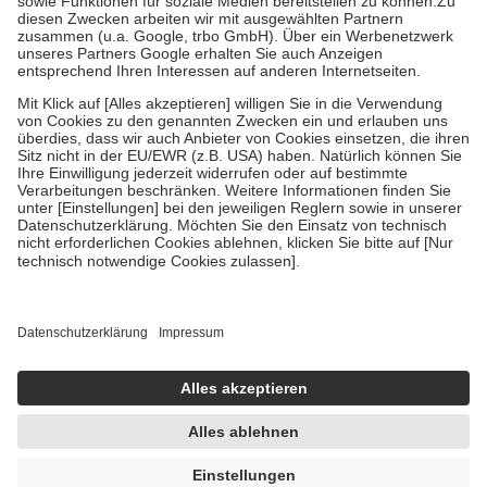
Kosten der Leistung zu entrichten.
Diese Regeln gelten grundsätzlich auch für Online-Apotheken.
Bei Heilmitteln und häuslicher Krankenpflege beträgt die
Zuzahlung zehn Prozent der Kosten sowie zehn Euro je
Verordnung.
Um das Engagement der Versicherten für ihre eigene Gesundheit zu
stärken und die besondere Stellung der Familie zu unterstützen,
fallen
keine Zuzahlungen
an bei:
• Kindern und Jugendlichen bis zum vollendeten 18. Lebensjahr
mit Ausnahme der Fahrkosten
• Untersuchungen zur Vorsorge und Früherkennung, die von der
GKV getragen werden
• empfohlenen Schutzimpfungen
• Harn- und Blutteststreifen
Wir nutzen Trusted Shops als unabhängigen Dienstleister für die
Einholung von Bewertungen. Trusted Shops hat Maßnahmen
getroffen, um sicherzustellen, dass es sich um echte Bewertungen
handelt. Mehr Informationen findest du hier:
https://help.etrusted.com/hc/de/articles/4419944605341