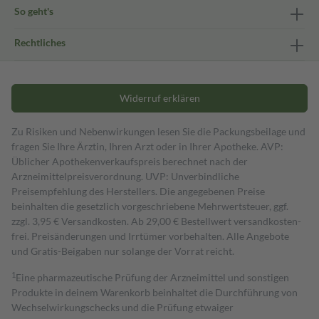
So geht's
Rechtliches
Widerruf erklären
Zu Risiken und Nebenwirkungen lesen Sie die Packungsbeilage und
fragen Sie Ihre Ärztin, Ihren Arzt oder in Ihrer Apotheke. AVP:
Üblicher Apothekenverkaufspreis berechnet nach der
Arzneimittelpreisverordnung. UVP: Unverbindliche
Preisempfehlung des Herstellers. Die angegebenen Preise
beinhalten die gesetzlich vorgeschriebene Mehrwertsteuer, ggf.
zzgl. 3,95 € Versandkosten. Ab 29,00 € Bestell­wert versand­kosten­
frei. Preisänderungen und Irrtümer vorbehalten. Alle Angebote
und Gratis-Beigaben nur solange der Vorrat reicht.
1
Eine pharmazeutische Prüfung der Arzneimittel und sonstigen
Produkte in deinem Warenkorb beinhaltet die Durchführung von
Wechselwirkungschecks und die Prüfung etwaiger