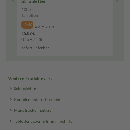
St Tabletten
100 St
1 S
Tabletten
-3
-26%
AVP:
20,30 €
10,
15,09 €
sof
0,15 € / 1 St
sofort lieferbar
Weitere Produkte aus:
Schluckhilfe
Komplementäre Therapie
Mundtrockenheit Gel
Tablettenboxen & Einnahmehilfen