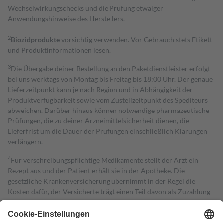
Wechselwirkungschecks und die Prüfung etwaiger
Anwendungshinweise des Herstellers.
2
Biozidprodukte
vorsichtig verwenden. Vor Gebrauch stets Etikett
und Produktinformationen lesen.
3
Die Übergabe deiner Bestellung an den Paketdienstleister erfolgt
bei uns werktags von Montag bis Freitag bis 18:00 Uhr. Der genaue
Lieferzeitpunkt kann je nach Region und in Abhängigkeit der
Produktverfügbarkeit sowie vom Zustellzeitpunkt des Spediteurs
abweichen. Darüber hinaus können notwendige pharmazeutische
Prüfungen, die zu deiner Arzneimittelsicherheit dienen, die
Lieferfrist um die Dauer der Prüfungen einschließlich Klärungen
verlängern.
4
Für verschreibungspflichtige Medikamente stellt der Arzt ein
Rezept aus und der Patient erhält sie in der Apotheke. Die
gesetzliche Krankenversicherung übernimmt in der Regel die
Kosten dafür, der Versicherte trägt einen Teil davon als Zuzahlung
mit.
Grundsätzlich leisten Mitglieder Zuzahlungen in Höhe von zehn
Prozent des Abgabepreises,
mindestens
jedoch
fünf Euro
und