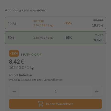
Abbildung kann abweichen
22,35 €
Spartipp
150 g
-15%
18,95 €
(126,33 € / 1 kg)
9,95 €
50 g
-15%
(168,40 € / 1 kg)
8,42 €
-15%
UVP:
9,95 €
8,42 €
168,40 € / 1 kg
sofort lieferbar
Preise inkl. MwSt. ggf. zzgl. Versandkosten
In den Warenkorb