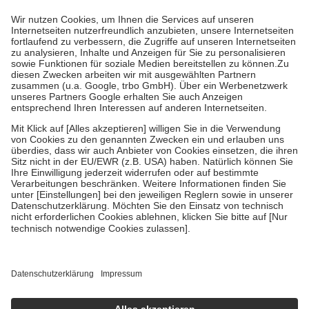
höchstens zehn Euro.
Es sind jedoch nie mehr als die tatsächlichen
Kosten der Leistung zu entrichten.
Diese Regeln gelten grundsätzlich auch für Online-Apotheken.
Bei Heilmitteln und häuslicher Krankenpflege beträgt die
Zuzahlung zehn Prozent der Kosten sowie zehn Euro je
Verordnung.
Um das Engagement der Versicherten für ihre eigene Gesundheit zu
stärken und die besondere Stellung der Familie zu unterstützen,
fallen
keine Zuzahlungen
an bei:
• Kindern und Jugendlichen bis zum vollendeten 18. Lebensjahr
mit Ausnahme der Fahrkosten
• Untersuchungen zur Vorsorge und Früherkennung, die von der
GKV getragen werden
• empfohlenen Schutzimpfungen
• Harn- und Blutteststreifen
Wir nutzen Trusted Shops als unabhängigen Dienstleister für die
Einholung von Bewertungen. Trusted Shops hat Maßnahmen
getroffen, um sicherzustellen, dass es sich um echte Bewertungen
handelt. Mehr Informationen findest du hier:
https://help.etrusted.com/hc/de/articles/4419944605341