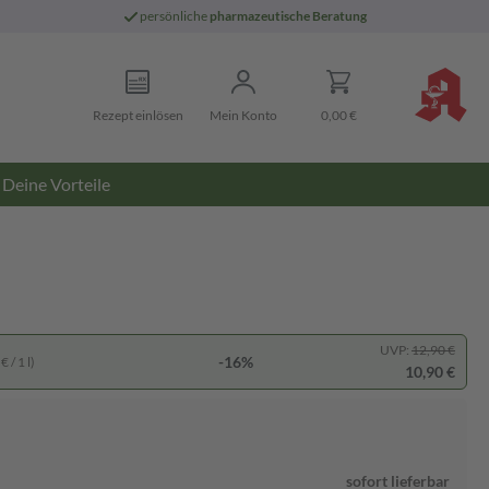
persönliche
pharmazeutische Beratung
Rezept einlösen
Mein Konto
0,00 €
Deine Vorteile
UVP:
12,90 €
-16%
 / 1 l)
10,90 €
sofort lieferbar