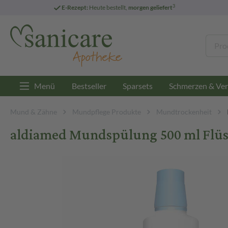
3
E-Rezept:
Heute bestellt,
morgen geliefert
Menü
Bestseller
Sparsets
Schmerzen & Ver
Mund & Zähne
Mundpflege Produkte
Mundtrockenheit
aldiamed Mundspülung 500 ml Flüs