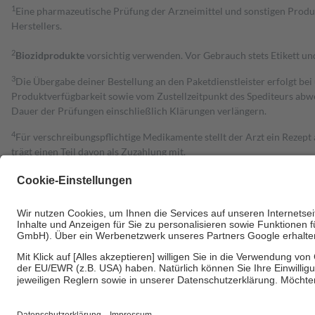
1
Eine pharmazeutische Prüfung der Arzneimittel und sonstigen Pro
Herstellers.
2
Biozidprodukte
vorsichtig verwenden. Vor Gebrauch stets Etikett u
3
Die Übergabe deiner Bestellung an den Paketdienstleister erfolgt bei
Produktverfügbarkeit sowie vom Zustellzeitpunkt des Spediteurs abwe
Dauer der Prüfungen einschließlich Klärungen verlängern.
4
Für verschreibungspflichtige Medikamente stellt der Arzt ein Rezept 
trägt einen Teil davon als Zuzahlung mit.
Grundsätzlich leisten Mitglieder Zuzahlungen in Höhe von zehn Proz
zu entrichten.
Diese Regeln gelten grundsätzlich auch für Online-Apotheken.
Bei Heilmitteln und häuslicher Krankenpflege beträgt die Zuzahlung 
Um das Engagement der Versicherten für ihre eigene Gesundheit zu stä
• Kindern und Jugendlichen bis zum vollendeten 18. Lebensjahr mit
• Untersuchungen zur Vorsorge und Früherkennung, die von der GKV
• empfohlenen Schutzimpfungen
• Harn- und Blutteststreifen
Wir nutzen Trusted Shops als unabhängigen Dienstleister für die Ein