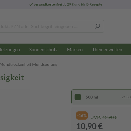
versandkostenfrei
ab 29 € und für E-Rezepte
letzungen
Sonnenschutz
Marken
Themenwelten
Mundtrockenheit Mundspülung
sigkeit
500 ml
(21,80 €
-16%
UVP:
12,90 €
10,90 €