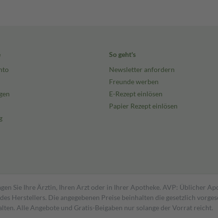
e
So geht's
nto
Newsletter anfordern
Freunde werben
gen
E-Rezept einlösen
Papier Rezept einlösen
g
gen Sie Ihre Ärztin, Ihren Arzt oder in Ihrer Apotheke. AVP: Üblicher A
s Herstellers. Die angegebenen Preise beinhalten die gesetzlich vorgesc
alten. Alle Angebote und Gratis-Beigaben nur solange der Vorrat reicht.