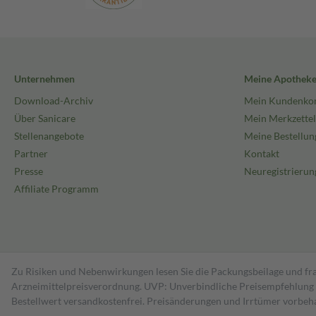
Unternehmen
Meine Apothek
Download-Archiv
Mein Kundenko
Über Sanicare
Mein Merkzettel
Stellenangebote
Meine Bestellun
Partner
Kontakt
Presse
Neuregistrierun
Affiliate Programm
Zu Risiken und Nebenwirkungen lesen Sie die Packungsbeilage und fra
Arzneimittelpreisverordnung. UVP: Unverbindliche Preisempfehlung de
Bestell­wert versand­kosten­frei. Preisänderungen und Irrtümer vorbeh