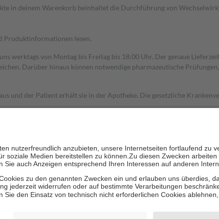
dukte in deinem Warenkorb beinhaltet die Durchführung von Wechselwir
nd Produktinformationen lesen.
 uns werktags von Montag bis Freitag bis 18:00 Uhr. Der genaue Lieferze
ichen. Darüber hinaus können notwendige pharmazeutische Prüfungen, die
aus und der Patient erhält sie in der Apotheke. Die gesetzliche Krankenv
ent des Abgabepreises,
mindestens
jedoch
fünf Euro
und
höchstens zehn 
zehn Prozent der Kosten sowie zehn Euro je Verordnung.
rken und die besondere Stellung der Familie zu unterstützen, fallen
kein
 Ausnahme der Fahrkosten
 getragen werden
holung von Bewertungen. Trusted Shops hat Maßnahmen getroffen, um sic