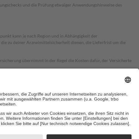
kungschecks und die Prüfung etwaiger Anwendungshinweise des
itpunkt kann je nach Region und in Abhängigkeit der
 zu deiner Arzneimittelsicherheit dienen, die Lieferfrist um die
ersicherung übernimmt in der Regel die Kosten dafür, der Versicherte
Euro.
Es sind jedoch nie mehr als die tatsächlichen Kosten der Leistung
e Zuzahlungen
an bei:
herzustellen, dass es sich um echte Bewertungen handelt. Mehr