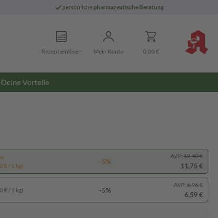
persönliche
pharmazeutische Beratung
Rezept einlösen
Mein Konto
0,00 €
Deine Vorteile
AVP:
12,40 €
pp
-5%
11,75 €
 € / 1 kg)
AVP:
6,96 €
-5%
 € / 1 kg)
6,59 €