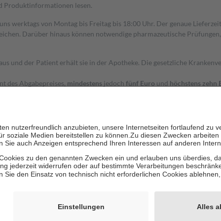
nd Produktinformationen lesen.
 uns werktags von Montag bis Freitag bis 18:00 Uhr. Der genaue Lieferze
ichen. Darüber hinaus können notwendige pharmazeutische Prüfungen, die
aus und der Patient erhält sie in der Apotheke. Die gesetzliche Krankenv
ent des Abgabepreises,
mindestens
jedoch
fünf Euro
und
höchstens zehn 
zehn Prozent der Kosten sowie zehn Euro je Verordnung.
rken und die besondere Stellung der Familie zu unterstützen, fallen
kein
 Ausnahme der Fahrkosten
 getragen werden
holung von Bewertungen. Trusted Shops hat Maßnahmen getroffen, um sic
cles/4419944605341
igenz erstellt.