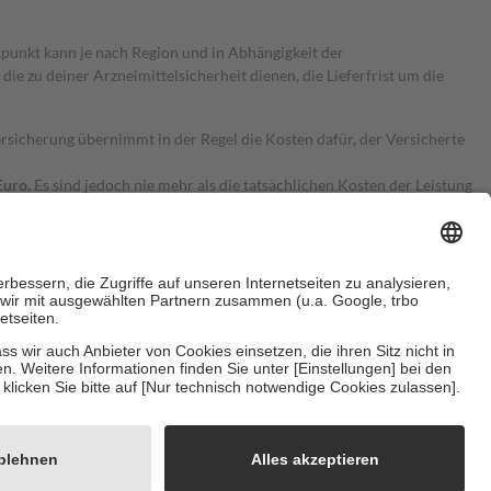
itpunkt kann je nach Region und in Abhängigkeit der
 zu deiner Arzneimittelsicherheit dienen, die Lieferfrist um die
ersicherung übernimmt in der Regel die Kosten dafür, der Versicherte
Euro.
Es sind jedoch nie mehr als die tatsächlichen Kosten der Leistung
e Zuzahlungen
an bei:
herzustellen, dass es sich um echte Bewertungen handelt. Mehr