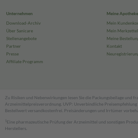
Unternehmen
Meine Apothek
Download-Archiv
Mein Kundenko
Über Sanicare
Mein Merkzettel
Stellenangebote
Meine Bestellun
Partner
Kontakt
Presse
Neuregistrierun
Affiliate Programm
Zu Risiken und Nebenwirkungen lesen Sie die Packungsbeilage und fra
Arzneimittelpreisverordnung. UVP: Unverbindliche Preisempfehlung de
Bestell­wert versand­kosten­frei. Preisänderungen und Irrtümer vorbeh
1
Eine pharmazeutische Prüfung der Arzneimittel und sonstigen Pro
Herstellers.