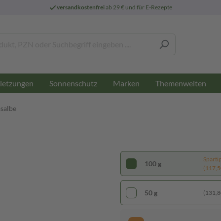
versandkostenfrei
ab 29 € und für E-Rezepte
letzungen
Sonnenschutz
Marken
Themenwelten
salbe
Sparti
100 g
(117,50
50 g
(131,80