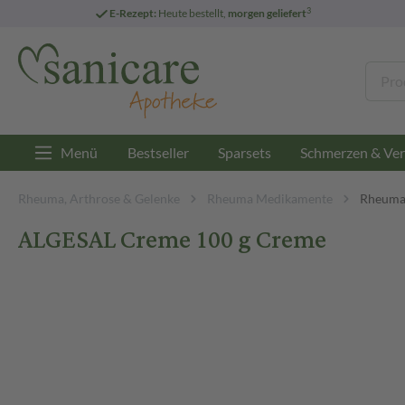
3
E-Rezept:
Heute bestellt,
morgen geliefert
Menü
Bestseller
Sparsets
Schmerzen & Ver
Rheuma, Arthrose & Gelenke
Rheuma Medikamente
Rheuma
ALGESAL Creme 100 g Creme