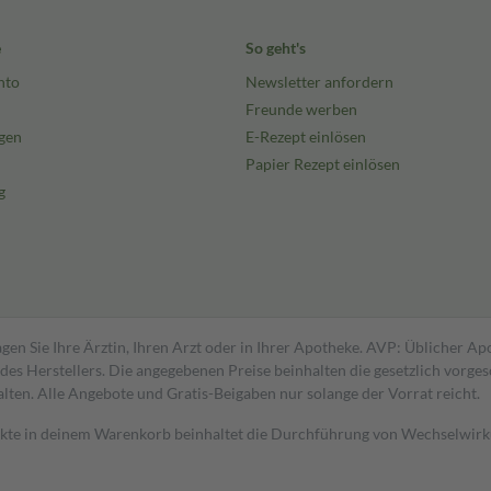
e
So geht's
nto
Newsletter anfordern
Freunde werben
gen
E-Rezept einlösen
Papier Rezept einlösen
g
gen Sie Ihre Ärztin, Ihren Arzt oder in Ihrer Apotheke. AVP: Üblicher A
s Herstellers. Die angegebenen Preise beinhalten die gesetzlich vorgesc
alten. Alle Angebote und Gratis-Beigaben nur solange der Vorrat reicht.
dukte in deinem Warenkorb beinhaltet die Durchführung von Wechselwir