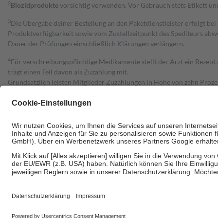
2
Biozidprodukte
vorsichtig verwenden. Vor Gebrauch stets Etikett u
3
Die Übergabe deiner Bestellung an den Paketdienstleister erfolgt bei
Produktverfügbarkeit sowie vom Zustellzeitpunkt des Spediteurs abwe
Dauer der Prüfungen einschließlich Klärungen verlängern.
4
Für verschreibungspflichtige Medikamente stellt der Arzt ein Rezept 
trägt einen Teil davon als Zuzahlung mit.
Grundsätzlich leisten Mitglieder Zuzahlungen in Höhe von zehn Proz
zu entrichten.
Diese Regeln gelten grundsätzlich auch für Online-Apotheken.
Bei Heilmitteln und häuslicher Krankenpflege beträgt die Zuzahlung 
Um das Engagement der Versicherten für ihre eigene Gesundheit zu stä
• Kindern und Jugendlichen bis zum vollendeten 18. Lebensjahr mit
• Untersuchungen zur Vorsorge und Früherkennung, die von der GKV
• empfohlenen Schutzimpfungen
• Harn- und Blutteststreifen
Wir nutzen Trusted Shops als unabhängigen Dienstleister für die Ein
Informationen findest du hier: https://help.etrusted.com/hc/de/arti
Einige Bilder und Inhalte wurden unter Zuhilfenahme künstlicher Intell