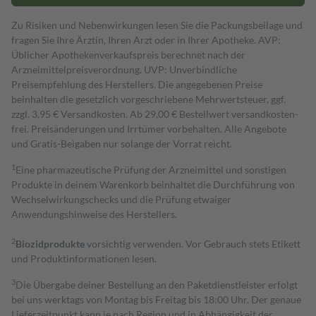
Zu Risiken und Nebenwirkungen lesen Sie die Packungsbeilage und
fragen Sie Ihre Ärztin, Ihren Arzt oder in Ihrer Apotheke. AVP:
Üblicher Apothekenverkaufspreis berechnet nach der
Arzneimittelpreisverordnung. UVP: Unverbindliche
Preisempfehlung des Herstellers. Die angegebenen Preise
beinhalten die gesetzlich vorgeschriebene Mehrwertsteuer, ggf.
zzgl. 3,95 € Versandkosten. Ab 29,00 € Bestell­wert versand­kosten­
frei. Preisänderungen und Irrtümer vorbehalten. Alle Angebote
und Gratis-Beigaben nur solange der Vorrat reicht.
1
Eine pharmazeutische Prüfung der Arzneimittel und sonstigen
Produkte in deinem Warenkorb beinhaltet die Durchführung von
Wechselwirkungschecks und die Prüfung etwaiger
Anwendungshinweise des Herstellers.
2
Biozidprodukte
vorsichtig verwenden. Vor Gebrauch stets Etikett
und Produktinformationen lesen.
3
Die Übergabe deiner Bestellung an den Paketdienstleister erfolgt
bei uns werktags von Montag bis Freitag bis 18:00 Uhr. Der genaue
Lieferzeitpunkt kann je nach Region und in Abhängigkeit der