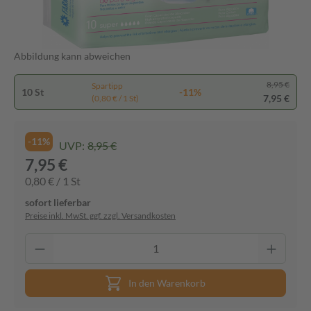
Abbildung kann abweichen
8,95 €
Spartipp
10 St
-11%
7,95 €
(0,80 € / 1 St)
-11%
UVP:
8,95 €
7,95 €
0,80 € / 1 St
sofort lieferbar
Preise inkl. MwSt. ggf. zzgl. Versandkosten
In den Warenkorb