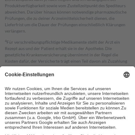
Produktverfügbarkeit sowie vom Zustellzeitpunkt des Spediteurs
abweichen. Darüber hinaus können notwendige pharmazeutische
Prüfungen, die zu deiner Arzneimittelsicherheit dienen, die
Lieferfrist um die Dauer der Prüfungen einschließlich Klärungen
verlängern.
4
Für verschreibungspflichtige Medikamente stellt der Arzt ein
Rezept aus und der Patient erhält sie in der Apotheke. Die
gesetzliche Krankenversicherung übernimmt in der Regel die
Kosten dafür, der Versicherte trägt einen Teil davon als Zuzahlung
mit.
Grundsätzlich leisten Mitglieder Zuzahlungen in Höhe von zehn
Prozent des Abgabepreises,
mindestens
jedoch
fünf Euro
und
höchstens zehn Euro.
Es sind jedoch nie mehr als die tatsächlichen
Kosten der Leistung zu entrichten.
Diese Regeln gelten grundsätzlich auch für Online-Apotheken.
Bei Heilmitteln und häuslicher Krankenpflege beträgt die
Zuzahlung zehn Prozent der Kosten sowie zehn Euro je
Verordnung.
Um das Engagement der Versicherten für ihre eigene Gesundheit zu
stärken und die besondere Stellung der Familie zu unterstützen,