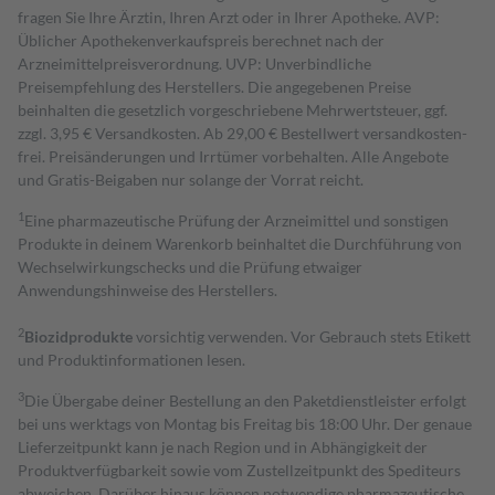
fragen Sie Ihre Ärztin, Ihren Arzt oder in Ihrer Apotheke. AVP:
Üblicher Apothekenverkaufspreis berechnet nach der
Arzneimittelpreisverordnung. UVP: Unverbindliche
Preisempfehlung des Herstellers. Die angegebenen Preise
beinhalten die gesetzlich vorgeschriebene Mehrwertsteuer, ggf.
zzgl. 3,95 € Versandkosten. Ab 29,00 € Bestell­wert versand­kosten­
frei. Preisänderungen und Irrtümer vorbehalten. Alle Angebote
und Gratis-Beigaben nur solange der Vorrat reicht.
1
Eine pharmazeutische Prüfung der Arzneimittel und sonstigen
Produkte in deinem Warenkorb beinhaltet die Durchführung von
Wechselwirkungschecks und die Prüfung etwaiger
Anwendungshinweise des Herstellers.
2
Biozidprodukte
vorsichtig verwenden. Vor Gebrauch stets Etikett
und Produktinformationen lesen.
3
Die Übergabe deiner Bestellung an den Paketdienstleister erfolgt
bei uns werktags von Montag bis Freitag bis 18:00 Uhr. Der genaue
Lieferzeitpunkt kann je nach Region und in Abhängigkeit der
Produktverfügbarkeit sowie vom Zustellzeitpunkt des Spediteurs
abweichen. Darüber hinaus können notwendige pharmazeutische