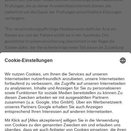
Prüfungen, die zu deiner Arzneimittelsicherheit dienen, die
Lieferfrist um die Dauer der Prüfungen einschließlich Klärungen
verlängern.
4
Für verschreibungspflichtige Medikamente stellt der Arzt ein
Rezept aus und der Patient erhält sie in der Apotheke. Die
gesetzliche Krankenversicherung übernimmt in der Regel die
Kosten dafür, der Versicherte trägt einen Teil davon als Zuzahlung
mit.
Grundsätzlich leisten Mitglieder Zuzahlungen in Höhe von zehn
Prozent des Abgabepreises,
mindestens
jedoch
fünf Euro
und
höchstens zehn Euro.
Es sind jedoch nie mehr als die tatsächlichen
Kosten der Leistung zu entrichten.
Diese Regeln gelten grundsätzlich auch für Online-Apotheken.
Bei Heilmitteln und häuslicher Krankenpflege beträgt die
Zuzahlung zehn Prozent der Kosten sowie zehn Euro je
Verordnung.
Um das Engagement der Versicherten für ihre eigene Gesundheit zu
stärken und die besondere Stellung der Familie zu unterstützen,
fallen
keine Zuzahlungen
an bei:
• Kindern und Jugendlichen bis zum vollendeten 18. Lebensjahr