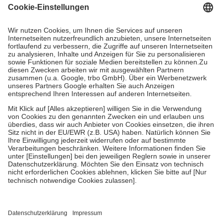
Grundsätzlich leisten Mitglieder Zuzahlungen in Höhe von zehn
Prozent des Abgabepreises,
mindestens
jedoch
fünf Euro
und
höchstens zehn Euro.
Es sind jedoch nie mehr als die tatsächlichen
Kosten der Leistung zu entrichten.
Diese Regeln gelten grundsätzlich auch für Online-Apotheken.
Bei Heilmitteln und häuslicher Krankenpflege beträgt die
Zuzahlung zehn Prozent der Kosten sowie zehn Euro je
Verordnung.
Um das Engagement der Versicherten für ihre eigene Gesundheit zu
stärken und die besondere Stellung der Familie zu unterstützen,
fallen
keine Zuzahlungen
an bei:
• Kindern und Jugendlichen bis zum vollendeten 18. Lebensjahr
mit Ausnahme der Fahrkosten
• Untersuchungen zur Vorsorge und Früherkennung, die von der
GKV getragen werden
• empfohlenen Schutzimpfungen
• Harn- und Blutteststreifen
Wir nutzen Trusted Shops als unabhängigen Dienstleister für die
Einholung von Bewertungen. Trusted Shops hat Maßnahmen
getroffen, um sicherzustellen, dass es sich um echte Bewertungen
handelt. Mehr Informationen findest du hier: