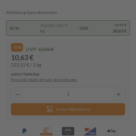
Abbildung kann abweichen
12,50 €
33 g (322,12 € / 1
60 St
-15%
10,63 €
kg)
-15%
UVP:
12,50 €
10,63 €
322,12 € / 1 kg
sofort lieferbar
Preise inkl. MwSt. ggf. zzgl. Versandkosten
In den Warenkorb