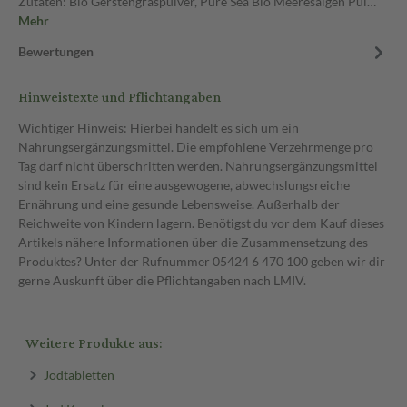
Zutaten: Bio Gerstengraspulver, Pure Sea Bio Meeresalgen Pul…
Mehr
Bewertungen
Hinweistexte und Pflichtangaben
Wichtiger Hinweis: Hierbei handelt es sich um ein
Nahrungsergänzungsmittel. Die empfohlene Verzehrmenge pro
Tag darf nicht überschritten werden. Nahrungsergänzungsmittel
sind kein Ersatz für eine ausgewogene, abwechslungsreiche
Ernährung und eine gesunde Lebensweise. Außerhalb der
Reichweite von Kindern lagern. Benötigst du vor dem Kauf dieses
Artikels nähere Informationen über die Zusammensetzung des
Produktes? Unter der Rufnummer 05424 6 470 100 geben wir dir
gerne Auskunft über die Pflichtangaben nach LMIV.
Weitere Produkte aus:
Jodtabletten