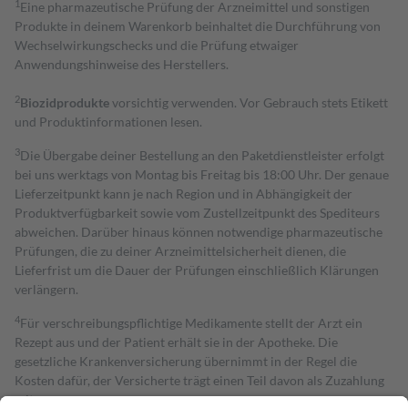
1
Eine pharmazeutische Prüfung der Arzneimittel und sonstigen
Produkte in deinem Warenkorb beinhaltet die Durchführung von
Wechselwirkungschecks und die Prüfung etwaiger
Anwendungshinweise des Herstellers.
2
Biozidprodukte
vorsichtig verwenden. Vor Gebrauch stets Etikett
und Produktinformationen lesen.
3
Die Übergabe deiner Bestellung an den Paketdienstleister erfolgt
bei uns werktags von Montag bis Freitag bis 18:00 Uhr. Der genaue
Lieferzeitpunkt kann je nach Region und in Abhängigkeit der
Produktverfügbarkeit sowie vom Zustellzeitpunkt des Spediteurs
abweichen. Darüber hinaus können notwendige pharmazeutische
Prüfungen, die zu deiner Arzneimittelsicherheit dienen, die
Lieferfrist um die Dauer der Prüfungen einschließlich Klärungen
verlängern.
4
Für verschreibungspflichtige Medikamente stellt der Arzt ein
Rezept aus und der Patient erhält sie in der Apotheke. Die
gesetzliche Krankenversicherung übernimmt in der Regel die
Kosten dafür, der Versicherte trägt einen Teil davon als Zuzahlung
mit.