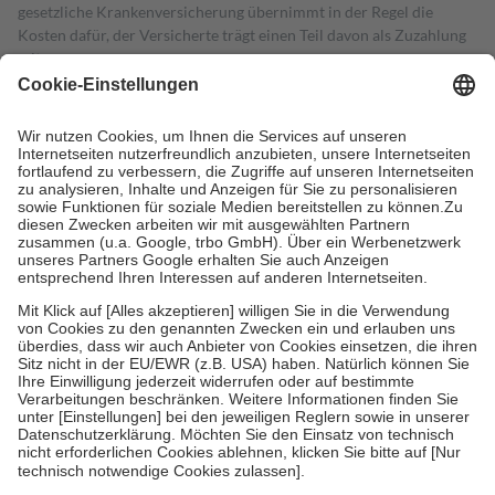
gesetzliche Krankenversicherung übernimmt in der Regel die
Kosten dafür, der Versicherte trägt einen Teil davon als Zuzahlung
mit.
Grundsätzlich leisten Mitglieder Zuzahlungen in Höhe von zehn
Prozent des Abgabepreises,
mindestens
jedoch
fünf Euro
und
höchstens zehn Euro.
Es sind jedoch nie mehr als die tatsächlichen
Kosten der Leistung zu entrichten.
Diese Regeln gelten grundsätzlich auch für Online-Apotheken.
Bei Heilmitteln und häuslicher Krankenpflege beträgt die
Zuzahlung zehn Prozent der Kosten sowie zehn Euro je
Verordnung.
Um das Engagement der Versicherten für ihre eigene Gesundheit zu
stärken und die besondere Stellung der Familie zu unterstützen,
fallen
keine Zuzahlungen
an bei:
• Kindern und Jugendlichen bis zum vollendeten 18. Lebensjahr
mit Ausnahme der Fahrkosten
• Untersuchungen zur Vorsorge und Früherkennung, die von der
GKV getragen werden
• empfohlenen Schutzimpfungen
• Harn- und Blutteststreifen
Wir nutzen Trusted Shops als unabhängigen Dienstleister für die