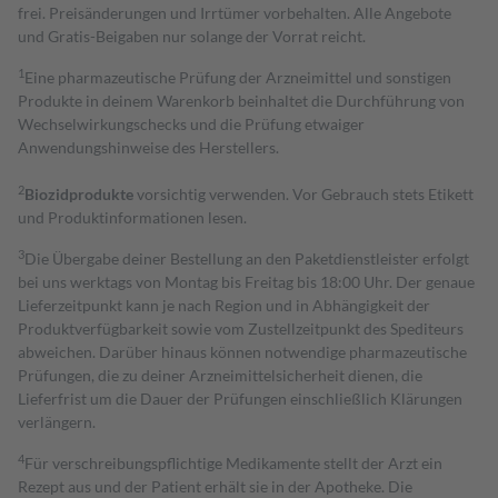
frei. Preisänderungen und Irrtümer vorbehalten. Alle Angebote
und Gratis-Beigaben nur solange der Vorrat reicht.
1
Eine pharmazeutische Prüfung der Arzneimittel und sonstigen
Produkte in deinem Warenkorb beinhaltet die Durchführung von
Wechselwirkungschecks und die Prüfung etwaiger
Anwendungshinweise des Herstellers.
2
Biozidprodukte
vorsichtig verwenden. Vor Gebrauch stets Etikett
und Produktinformationen lesen.
3
Die Übergabe deiner Bestellung an den Paketdienstleister erfolgt
bei uns werktags von Montag bis Freitag bis 18:00 Uhr. Der genaue
Lieferzeitpunkt kann je nach Region und in Abhängigkeit der
Produktverfügbarkeit sowie vom Zustellzeitpunkt des Spediteurs
abweichen. Darüber hinaus können notwendige pharmazeutische
Prüfungen, die zu deiner Arzneimittelsicherheit dienen, die
Lieferfrist um die Dauer der Prüfungen einschließlich Klärungen
verlängern.
4
Für verschreibungspflichtige Medikamente stellt der Arzt ein
Rezept aus und der Patient erhält sie in der Apotheke. Die