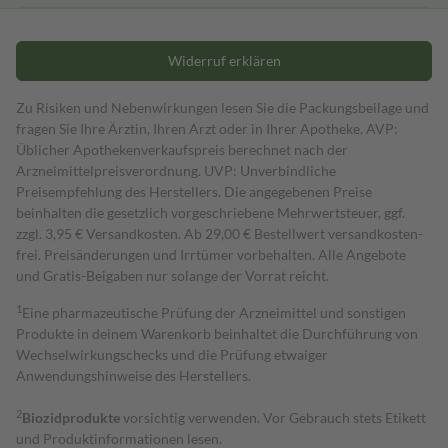
Widerruf erklären
Zu Risiken und Nebenwirkungen lesen Sie die Packungsbeilage und
fragen Sie Ihre Ärztin, Ihren Arzt oder in Ihrer Apotheke. AVP:
Üblicher Apothekenverkaufspreis berechnet nach der
Arzneimittelpreisverordnung. UVP: Unverbindliche
Preisempfehlung des Herstellers. Die angegebenen Preise
beinhalten die gesetzlich vorgeschriebene Mehrwertsteuer, ggf.
zzgl. 3,95 € Versandkosten. Ab 29,00 € Bestell­wert versand­kosten­
frei. Preisänderungen und Irrtümer vorbehalten. Alle Angebote
und Gratis-Beigaben nur solange der Vorrat reicht.
1
Eine pharmazeutische Prüfung der Arzneimittel und sonstigen
Produkte in deinem Warenkorb beinhaltet die Durchführung von
Wechselwirkungschecks und die Prüfung etwaiger
Anwendungshinweise des Herstellers.
2
Biozidprodukte
vorsichtig verwenden. Vor Gebrauch stets Etikett
und Produktinformationen lesen.