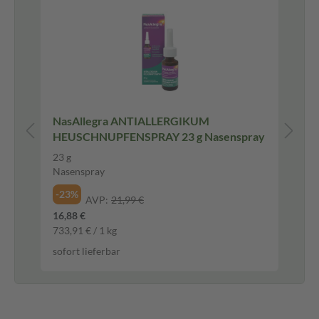
NasAllegra ANTIALLERGIKUM
Op
HEUSCHNUPFENSPRAY 23 g Nasenspray
mg
Au
23 g
5 
Nasenspray
Au
-23%
-2
AVP:
21,99 €
16,88 €
11,
733,91 € / 1 kg
2.3
sofort lieferbar
sof