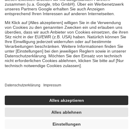
Verordnung.
Um das Engagement der Versicherten für ihre eigene Gesundheit zu
stärken und die besondere Stellung der Familie zu unterstützen,
fallen
keine Zuzahlungen
an bei:
• Kindern und Jugendlichen bis zum vollendeten 18. Lebensjahr
mit Ausnahme der Fahrkosten
• Untersuchungen zur Vorsorge und Früherkennung, die von der
GKV getragen werden
• empfohlenen Schutzimpfungen
• Harn- und Blutteststreifen
Wir nutzen Trusted Shops als unabhängigen Dienstleister für die
Einholung von Bewertungen. Trusted Shops hat Maßnahmen
getroffen, um sicherzustellen, dass es sich um echte Bewertungen
handelt. Mehr Informationen findest du hier:
https://help.etrusted.com/hc/de/articles/4419944605341
Einige Bilder und Inhalte wurden unter Zuhilfenahme künstlicher
Intelligenz erstellt.
AVP:
15,49 €