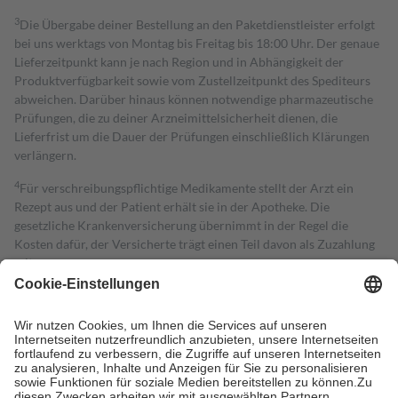
3
Die Übergabe deiner Bestellung an den Paketdienstleister erfolgt
bei uns werktags von Montag bis Freitag bis 18:00 Uhr. Der genaue
Lieferzeitpunkt kann je nach Region und in Abhängigkeit der
Produktverfügbarkeit sowie vom Zustellzeitpunkt des Spediteurs
abweichen. Darüber hinaus können notwendige pharmazeutische
Prüfungen, die zu deiner Arzneimittelsicherheit dienen, die
Lieferfrist um die Dauer der Prüfungen einschließlich Klärungen
verlängern.
4
Für verschreibungspflichtige Medikamente stellt der Arzt ein
Rezept aus und der Patient erhält sie in der Apotheke. Die
gesetzliche Krankenversicherung übernimmt in der Regel die
Kosten dafür, der Versicherte trägt einen Teil davon als Zuzahlung
mit.
Grundsätzlich leisten Mitglieder Zuzahlungen in Höhe von zehn
Prozent des Abgabepreises,
mindestens
jedoch
fünf Euro
und
höchstens zehn Euro.
Es sind jedoch nie mehr als die tatsächlichen
Kosten der Leistung zu entrichten.
Diese Regeln gelten grundsätzlich auch für Online-Apotheken.
Bei Heilmitteln und häuslicher Krankenpflege beträgt die
Zuzahlung zehn Prozent der Kosten sowie zehn Euro je