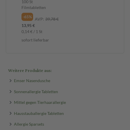
100 St
1 S
Filmtabletten
Ko
-65%
-2
AVP:
39,78 €
13,95 €
14,
0,14 € / 1 St
sof
sofort lieferbar
Weitere Produkte aus:
Emser Nasendusche
Sonnenallergie Tabletten
Mittel gegen Tierhaarallergie
Hausstauballergie Tabletten
Allergie Sparsets