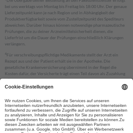
Die Übergabe deiner Bestellung an den Paketdienstleister erfolgt
bei uns werktags von Montag bis Freitag bis 18:00 Uhr. Der genaue
Lieferzeitpunkt kann je nach Region und in Abhängigkeit der
Produktverfügbarkeit sowie vom Zustellzeitpunkt des Spediteurs
abweichen. Darüber hinaus können notwendige pharmazeutische
Prüfungen, die zu deiner Arzneimittelsicherheit dienen, die
Lieferfrist um die Dauer der Prüfungen einschließlich Klärungen
verlängern.
4
Für verschreibungspflichtige Medikamente stellt der Arzt ein
Rezept aus und der Patient erhält sie in der Apotheke. Die
gesetzliche Krankenversicherung übernimmt in der Regel die
Kosten dafür, der Versicherte trägt einen Teil davon als Zuzahlung
mit.
Grundsätzlich leisten Mitglieder Zuzahlungen in Höhe von zehn
Prozent des Abgabepreises,
mindestens
jedoch
fünf Euro
und
höchstens zehn Euro.
Es sind jedoch nie mehr als die tatsächlichen
Kosten der Leistung zu entrichten.
Diese Regeln gelten grundsätzlich auch für Online-Apotheken.
Bei Heilmitteln und häuslicher Krankenpflege beträgt die
Zuzahlung zehn Prozent der Kosten sowie zehn Euro je
Verordnung.