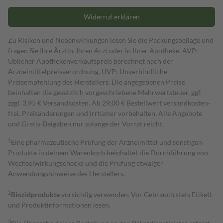
Widerruf erklären
Zu Risiken und Nebenwirkungen lesen Sie die Packungsbeilage und
fragen Sie Ihre Ärztin, Ihren Arzt oder in Ihrer Apotheke. AVP:
Üblicher Apothekenverkaufspreis berechnet nach der
Arzneimittelpreisverordnung. UVP: Unverbindliche
Preisempfehlung des Herstellers. Die angegebenen Preise
beinhalten die gesetzlich vorgeschriebene Mehrwertsteuer, ggf.
zzgl. 3,95 € Versandkosten. Ab 29,00 € Bestell­wert versand­kosten­
frei. Preisänderungen und Irrtümer vorbehalten. Alle Angebote
und Gratis-Beigaben nur solange der Vorrat reicht.
1
Eine pharmazeutische Prüfung der Arzneimittel und sonstigen
Produkte in deinem Warenkorb beinhaltet die Durchführung von
Wechselwirkungschecks und die Prüfung etwaiger
Anwendungshinweise des Herstellers.
2
Biozidprodukte
vorsichtig verwenden. Vor Gebrauch stets Etikett
und Produktinformationen lesen.
3