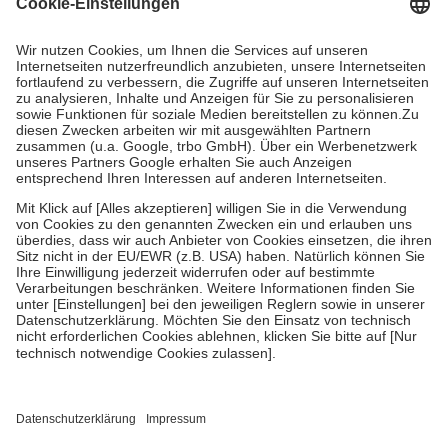
Grundsätzlich leisten Mitglieder Zuzahlungen in Höhe von zehn
Prozent des Abgabepreises,
mindestens
jedoch
fünf Euro
und
höchstens zehn Euro.
Es sind jedoch nie mehr als die tatsächlichen
Kosten der Leistung zu entrichten.
Diese Regeln gelten grundsätzlich auch für Online-Apotheken.
Bei Heilmitteln und häuslicher Krankenpflege beträgt die
Zuzahlung zehn Prozent der Kosten sowie zehn Euro je
Verordnung.
Um das Engagement der Versicherten für ihre eigene Gesundheit zu
stärken und die besondere Stellung der Familie zu unterstützen,
fallen
keine Zuzahlungen
an bei:
• Kindern und Jugendlichen bis zum vollendeten 18. Lebensjahr
mit Ausnahme der Fahrkosten
• Untersuchungen zur Vorsorge und Früherkennung, die von der
GKV getragen werden
• empfohlenen Schutzimpfungen
• Harn- und Blutteststreifen
Wir nutzen Trusted Shops als unabhängigen Dienstleister für die
Einholung von Bewertungen. Trusted Shops hat Maßnahmen
getroffen, um sicherzustellen, dass es sich um echte Bewertungen
handelt. Mehr Informationen findest du hier: