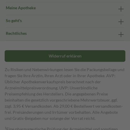
Meine Apotheke
So geht's
Rechtliches
Widerruf erklären
Zu Risiken und Nebenwirkungen lesen Sie die Packungsbeilage und
fragen Sie Ihre Ärztin, Ihren Arzt oder in Ihrer Apotheke. AVP:
Üblicher Apothekenverkaufspreis berechnet nach der
Arzneimittelpreisverordnung. UVP: Unverbindliche
Preisempfehlung des Herstellers. Die angegebenen Preise
beinhalten die gesetzlich vorgeschriebene Mehrwertsteuer, ggf.
zzgl. 3,95 € Versandkosten. Ab 29,00 € Bestell­wert versand­kosten­
frei. Preisänderungen und Irrtümer vorbehalten. Alle Angebote
und Gratis-Beigaben nur solange der Vorrat reicht.
1
Eine pharmazeutische Prüfung der Arzneimittel und sonstigen