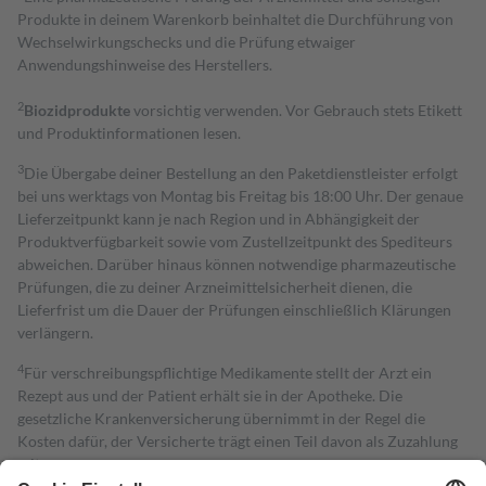
Produkte in deinem Warenkorb beinhaltet die Durchführung von
Wechselwirkungschecks und die Prüfung etwaiger
Anwendungshinweise des Herstellers.
2
Biozidprodukte
vorsichtig verwenden. Vor Gebrauch stets Etikett
und Produktinformationen lesen.
3
Die Übergabe deiner Bestellung an den Paketdienstleister erfolgt
bei uns werktags von Montag bis Freitag bis 18:00 Uhr. Der genaue
Lieferzeitpunkt kann je nach Region und in Abhängigkeit der
Produktverfügbarkeit sowie vom Zustellzeitpunkt des Spediteurs
abweichen. Darüber hinaus können notwendige pharmazeutische
Prüfungen, die zu deiner Arzneimittelsicherheit dienen, die
Lieferfrist um die Dauer der Prüfungen einschließlich Klärungen
verlängern.
4
Für verschreibungspflichtige Medikamente stellt der Arzt ein
Rezept aus und der Patient erhält sie in der Apotheke. Die
gesetzliche Krankenversicherung übernimmt in der Regel die
Kosten dafür, der Versicherte trägt einen Teil davon als Zuzahlung
mit.