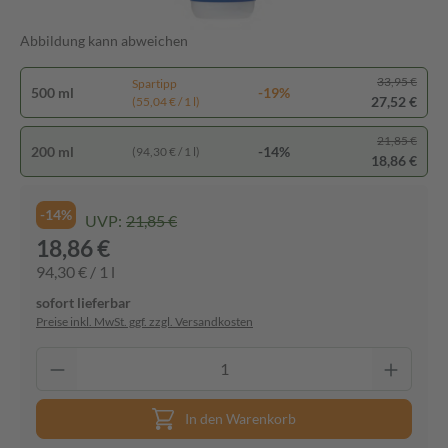
Abbildung kann abweichen
33,95 €
Spartipp
500 ml
-19%
27,52 €
(55,04 € / 1 l)
21,85 €
200 ml
-14%
(94,30 € / 1 l)
18,86 €
-14%
UVP:
21,85 €
18,86 €
94,30 € / 1 l
sofort lieferbar
Preise inkl. MwSt. ggf. zzgl. Versandkosten
In den Warenkorb