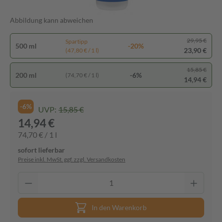
Abbildung kann abweichen
29,95 €
Spartipp
500 ml
-20%
23,90 €
(47,80 € / 1 l)
15,85 €
200 ml
-6%
(74,70 € / 1 l)
14,94 €
-6%
UVP:
15,85 €
14,94 €
74,70 € / 1 l
sofort lieferbar
Preise inkl. MwSt. ggf. zzgl. Versandkosten
In den Warenkorb