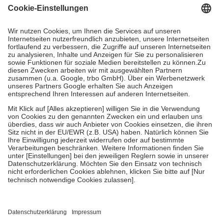
Grundsätzlich leisten Mitglieder Zuzahlungen in Höhe von zehn
Prozent des Abgabepreises,
mindestens
jedoch
fünf Euro
und
höchstens zehn Euro.
Es sind jedoch nie mehr als die tatsächlichen
Kosten der Leistung zu entrichten.
Diese Regeln gelten grundsätzlich auch für Online-Apotheken.
Bei Heilmitteln und häuslicher Krankenpflege beträgt die
Zuzahlung zehn Prozent der Kosten sowie zehn Euro je
Verordnung.
Um das Engagement der Versicherten für ihre eigene Gesundheit zu
stärken und die besondere Stellung der Familie zu unterstützen,
fallen
keine Zuzahlungen
an bei:
• Kindern und Jugendlichen bis zum vollendeten 18. Lebensjahr
mit Ausnahme der Fahrkosten
• Untersuchungen zur Vorsorge und Früherkennung, die von der
GKV getragen werden
• empfohlenen Schutzimpfungen
• Harn- und Blutteststreifen
Wir nutzen Trusted Shops als unabhängigen Dienstleister für die
Einholung von Bewertungen. Trusted Shops hat Maßnahmen
getroffen, um sicherzustellen, dass es sich um echte Bewertungen