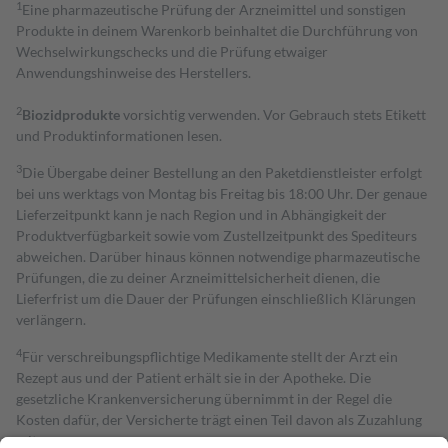
1
Eine pharmazeutische Prüfung der Arzneimittel und sonstigen
Produkte in deinem Warenkorb beinhaltet die Durchführung von
Wechselwirkungschecks und die Prüfung etwaiger
Anwendungshinweise des Herstellers.
2
Biozidprodukte
vorsichtig verwenden. Vor Gebrauch stets Etikett
und Produktinformationen lesen.
3
Die Übergabe deiner Bestellung an den Paketdienstleister erfolgt
bei uns werktags von Montag bis Freitag bis 18:00 Uhr. Der genaue
Lieferzeitpunkt kann je nach Region und in Abhängigkeit der
Produktverfügbarkeit sowie vom Zustellzeitpunkt des Spediteurs
abweichen. Darüber hinaus können notwendige pharmazeutische
Prüfungen, die zu deiner Arzneimittelsicherheit dienen, die
Lieferfrist um die Dauer der Prüfungen einschließlich Klärungen
verlängern.
4
Für verschreibungspflichtige Medikamente stellt der Arzt ein
Rezept aus und der Patient erhält sie in der Apotheke. Die
gesetzliche Krankenversicherung übernimmt in der Regel die
Kosten dafür, der Versicherte trägt einen Teil davon als Zuzahlung
mit.