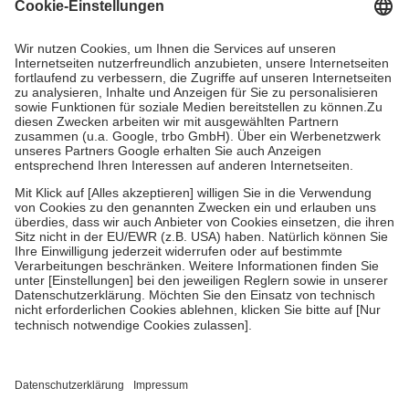
Grundsätzlich leisten Mitglieder Zuzahlungen in Höhe von zehn
Prozent des Abgabepreises,
mindestens
jedoch
fünf Euro
und
höchstens zehn Euro.
Es sind jedoch nie mehr als die tatsächlichen
Kosten der Leistung zu entrichten.
Diese Regeln gelten grundsätzlich auch für Online-Apotheken.
Bei Heilmitteln und häuslicher Krankenpflege beträgt die
Zuzahlung zehn Prozent der Kosten sowie zehn Euro je
Verordnung.
Um das Engagement der Versicherten für ihre eigene Gesundheit zu
stärken und die besondere Stellung der Familie zu unterstützen,
fallen
keine Zuzahlungen
an bei:
• Kindern und Jugendlichen bis zum vollendeten 18. Lebensjahr
mit Ausnahme der Fahrkosten
• Untersuchungen zur Vorsorge und Früherkennung, die von der
GKV getragen werden
• empfohlenen Schutzimpfungen
• Harn- und Blutteststreifen
Wir nutzen Trusted Shops als unabhängigen Dienstleister für die
Einholung von Bewertungen. Trusted Shops hat Maßnahmen
getroffen, um sicherzustellen, dass es sich um echte Bewertungen
handelt. Mehr Informationen findest du hier: