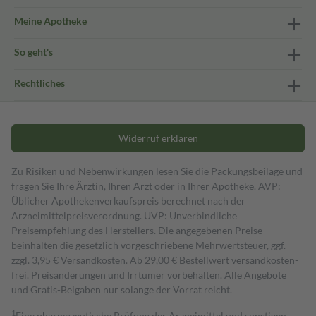
Meine Apotheke
So geht's
Rechtliches
Widerruf erklären
Zu Risiken und Nebenwirkungen lesen Sie die Packungsbeilage und
fragen Sie Ihre Ärztin, Ihren Arzt oder in Ihrer Apotheke. AVP:
Üblicher Apothekenverkaufspreis berechnet nach der
Arzneimittelpreisverordnung. UVP: Unverbindliche
Preisempfehlung des Herstellers. Die angegebenen Preise
beinhalten die gesetzlich vorgeschriebene Mehrwertsteuer, ggf.
zzgl. 3,95 € Versandkosten. Ab 29,00 € Bestell­wert versand­kosten­
frei. Preisänderungen und Irrtümer vorbehalten. Alle Angebote
und Gratis-Beigaben nur solange der Vorrat reicht.
1
Eine pharmazeutische Prüfung der Arzneimittel und sonstigen