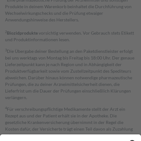
Produkte in deinem Warenkorb beinhaltet die Durchführung von
Wechselwirkungschecks und die Prüfung etwaiger
Anwendungshinweise des Herstellers.
2
Biozidprodukte
vorsichtig verwenden. Vor Gebrauch stets Etikett
und Produktinformationen lesen.
3
Die Übergabe deiner Bestellung an den Paketdienstleister erfolgt
bei uns werktags von Montag bis Freitag bis 18:00 Uhr. Der genaue
Lieferzeitpunkt kann je nach Region und in Abhängigkeit der
Produktverfügbarkeit sowie vom Zustellzeitpunkt des Spediteurs
abweichen. Darüber hinaus können notwendige pharmazeutische
Prüfungen, die zu deiner Arzneimittelsicherheit dienen, die
Lieferfrist um die Dauer der Prüfungen einschließlich Klärungen
verlängern.
4
Für verschreibungspflichtige Medikamente stellt der Arzt ein
Rezept aus und der Patient erhält sie in der Apotheke. Die
gesetzliche Krankenversicherung übernimmt in der Regel die
Kosten dafür, der Versicherte trägt einen Teil davon als Zuzahlung
mit.