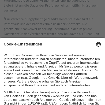
Prüfungen, die zu deiner Arzneimittelsicherheit dienen, die
Lieferfrist um die Dauer der Prüfungen einschließlich Klärungen
verlängern.
4
Für verschreibungspflichtige Medikamente stellt der Arzt ein
Rezept aus und der Patient erhält sie in der Apotheke. Die
gesetzliche Krankenversicherung übernimmt in der Regel die
Kosten dafür, der Versicherte trägt einen Teil davon als Zuzahlung
mit.
Grundsätzlich leisten Mitglieder Zuzahlungen in Höhe von zehn
Prozent des Abgabepreises,
mindestens
jedoch
fünf Euro
und
höchstens zehn Euro.
Es sind jedoch nie mehr als die tatsächlichen
Kosten der Leistung zu entrichten.
Diese Regeln gelten grundsätzlich auch für Online-Apotheken.
Bei Heilmitteln und häuslicher Krankenpflege beträgt die
Zuzahlung zehn Prozent der Kosten sowie zehn Euro je
Verordnung.
Um das Engagement der Versicherten für ihre eigene Gesundheit zu
stärken und die besondere Stellung der Familie zu unterstützen,
fallen
keine Zuzahlungen
an bei:
• Kindern und Jugendlichen bis zum vollendeten 18. Lebensjahr
mit Ausnahme der Fahrkosten