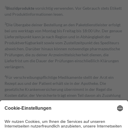
2
Biozidprodukte
vorsichtig verwenden. Vor Gebrauch stets Etikett
und Produktinformationen lesen.
3
Die Übergabe deiner Bestellung an den Paketdienstleister erfolgt
bei uns werktags von Montag bis Freitag bis 18:00 Uhr. Der genaue
Lieferzeitpunkt kann je nach Region und in Abhängigkeit der
Produktverfügbarkeit sowie vom Zustellzeitpunkt des Spediteurs
abweichen. Darüber hinaus können notwendige pharmazeutische
Prüfungen, die zu deiner Arzneimittelsicherheit dienen, die
Lieferfrist um die Dauer der Prüfungen einschließlich Klärungen
verlängern.
4
Für verschreibungspflichtige Medikamente stellt der Arzt ein
Rezept aus und der Patient erhält sie in der Apotheke. Die
gesetzliche Krankenversicherung übernimmt in der Regel die
Kosten dafür, der Versicherte trägt einen Teil davon als Zuzahlung
mit.
Grundsätzlich leisten Mitglieder Zuzahlungen in Höhe von zehn
Prozent des Abgabepreises,
mindestens
jedoch
fünf Euro
und
höchstens zehn Euro.
Es sind jedoch nie mehr als die tatsächlichen
Kosten der Leistung zu entrichten.