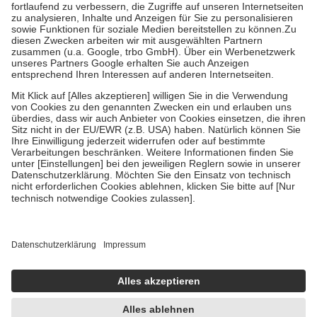
Diese Regeln gelten grundsätzlich auch für Online-Apotheken.
Bei Heilmitteln und häuslicher Krankenpflege beträgt die
Zuzahlung zehn Prozent der Kosten sowie zehn Euro je
Verordnung.
Um das Engagement der Versicherten für ihre eigene Gesundheit zu
stärken und die besondere Stellung der Familie zu unterstützen,
fallen
keine Zuzahlungen
an bei:
• Kindern und Jugendlichen bis zum vollendeten 18. Lebensjahr
mit Ausnahme der Fahrkosten
• Untersuchungen zur Vorsorge und Früherkennung, die von der
GKV getragen werden
• empfohlenen Schutzimpfungen
• Harn- und Blutteststreifen
Wir nutzen Trusted Shops als unabhängigen Dienstleister für die
Einholung von Bewertungen. Trusted Shops hat Maßnahmen
getroffen, um sicherzustellen, dass es sich um echte Bewertungen
handelt. Mehr Informationen findest du hier:
https://help.etrusted.com/hc/de/articles/4419944605341
Einige Bilder und Inhalte wurden unter Zuhilfenahme künstlicher
Intelligenz erstellt.