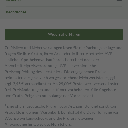
Rechtliches
Widerruf erklären
Zu Risiken und Nebenwirkungen lesen Sie die Packungsbeilage und
fragen Sie Ihre Ärztin, Ihren Arzt oder in Ihrer Apotheke. AVP:
Üblicher Apothekenverkaufspreis berechnet nach der
Arzneimittelpreisverordnung. UVP: Unverbindliche
Preisempfehlung des Herstellers. Die angegebenen Preise
beinhalten die gesetzlich vorgeschriebene Mehrwertsteuer, ggf.
zzgl. 3,95 € Versandkosten. Ab 29,00 € Bestell­wert versand­kosten­
frei. Preisänderungen und Irrtümer vorbehalten. Alle Angebote
und Gratis-Beigaben nur solange der Vorrat reicht.
1
Eine pharmazeutische Prüfung der Arzneimittel und sonstigen
Produkte in deinem Warenkorb beinhaltet die Durchführung von
Wechselwirkungschecks und die Prüfung etwaiger
Anwendungshinweise des Herstellers.