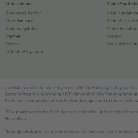
Unternehmen
Meine Apothek
Download-Archiv
Mein Kundenko
Über Sanicare
Mein Merkzettel
Stellenangebote
Meine Bestellun
Partner
Kontakt
Presse
Neuregistrierun
Affiliate Programm
Zu Risiken und Nebenwirkungen lesen Sie die Packungsbeilage und fra
Arzneimittelpreisverordnung. UVP: Unverbindliche Preisempfehlung de
Bestell­wert versand­kosten­frei. Preisänderungen und Irrtümer vorbeh
1
Eine pharmazeutische Prüfung der Arzneimittel und sonstigen Pro
Herstellers.
2
Biozidprodukte
vorsichtig verwenden. Vor Gebrauch stets Etikett u