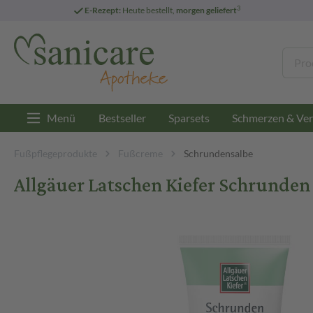
3
E-Rezept:
Heute bestellt,
morgen geliefert
Menü
Bestseller
Sparsets
Schmerzen & Ver
Fußpflegeprodukte
Fußcreme
Schrundensalbe
Allgäuer Latschen Kiefer Schrunden 