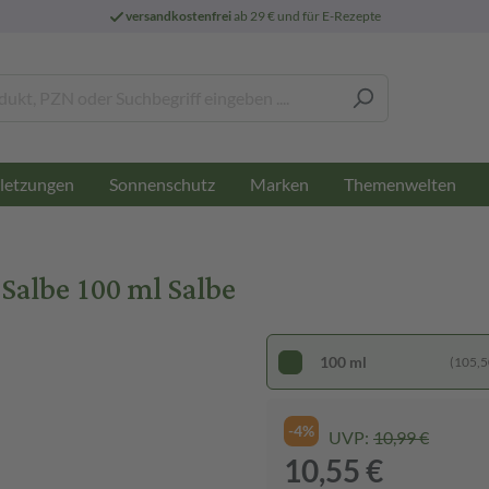
versandkostenfrei
ab 29 € und für E-Rezepte
letzungen
Sonnenschutz
Marken
Themenwelten
Salbe 100 ml Salbe
100 ml
(105,50
-4%
UVP:
10,99 €
10,55 €