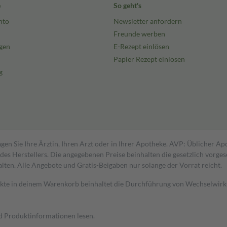
e
So geht's
nto
Newsletter anfordern
Freunde werben
gen
E-Rezept einlösen
Papier Rezept einlösen
g
gen Sie Ihre Ärztin, Ihren Arzt oder in Ihrer Apotheke. AVP: Üblicher A
s Herstellers. Die angegebenen Preise beinhalten die gesetzlich vorgesc
alten. Alle Angebote und Gratis-Beigaben nur solange der Vorrat reicht.
dukte in deinem Warenkorb beinhaltet die Durchführung von Wechselwir
nd Produktinformationen lesen.