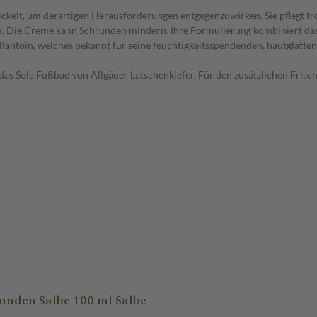
ckelt, um derartigen Herausforderungen entgegenzuwirken. Sie pflegt tr
es. Die Creme kann Schrunden mindern. Ihre Formulierung kombiniert das 
Allantoin, welches bekannt für seine feuchtigkeitsspendenden, hautglätte
 das Sole Fußbad von Allgäuer Latschenkiefer. Für den zusätzlichen Fris
unden Salbe 100 ml Salbe