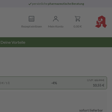
persönliche
pharmazeutische Beratung
Rezept einlösen
Mein Konto
0,00 €
Deine Vorteile
UVP:
10,99 €
-4%
 € / 1 l)
10,55 €
sofort lieferbar