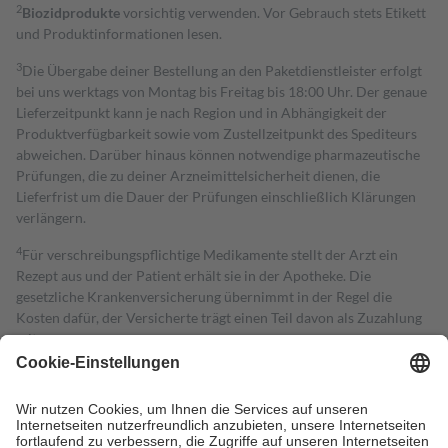
2
Biozidprodukte
vorsichtig verwenden. Vor Gebrauch stets Etikett
und Produktinformationen lesen.
3
Die Übergabe deiner Bestellung an den Paketdienstleister erfolgt
bei uns werktags von Montag bis Freitag bis 18:00 Uhr. Der genaue
Lieferzeitpunkt kann je nach Region und in Abhängigkeit der
Produktverfügbarkeit sowie vom Zustellzeitpunkt des Spediteurs
abweichen. Darüber hinaus können notwendige pharmazeutische
Prüfungen, die zu deiner Arzneimittelsicherheit dienen, die
Lieferfrist um die Dauer der Prüfungen einschließlich Klärungen
verlängern.
4
Für verschreibungspflichtige Medikamente stellt der Arzt ein
Rezept aus und der Patient erhält sie in der Apotheke. Die
gesetzliche Krankenversicherung übernimmt in der Regel die
Kosten dafür, der Versicherte trägt einen Teil davon als Zuzahlung
mit.
Grundsätzlich leisten Mitglieder Zuzahlungen in Höhe von zehn
Prozent des Abgabepreises,
mindestens
jedoch
fünf Euro
und
höchstens zehn Euro.
Es sind jedoch nie mehr als die tatsächlichen
Kosten der Leistung zu entrichten.
Diese Regeln gelten grundsätzlich auch für Online-Apotheken.