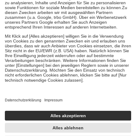
Bei Heilmitteln und häuslicher Krankenpflege beträgt die
Zuzahlung zehn Prozent der Kosten sowie zehn Euro je
Verordnung.
Um das Engagement der Versicherten für ihre eigene Gesundheit zu
stärken und die besondere Stellung der Familie zu unterstützen,
fallen
keine Zuzahlungen
an bei:
• Kindern und Jugendlichen bis zum vollendeten 18. Lebensjahr
mit Ausnahme der Fahrkosten
• Untersuchungen zur Vorsorge und Früherkennung, die von der
GKV getragen werden
• empfohlenen Schutzimpfungen
• Harn- und Blutteststreifen
Wir nutzen Trusted Shops als unabhängigen Dienstleister für die
Einholung von Bewertungen. Trusted Shops hat Maßnahmen
getroffen, um sicherzustellen, dass es sich um echte Bewertungen
handelt. Mehr Informationen findest du hier:
https://help.etrusted.com/hc/de/articles/4419944605341
Einige Bilder und Inhalte wurden unter Zuhilfenahme künstlicher
Intelligenz erstellt.