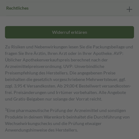
Rechtliches
Widerruf erklären
Zu Risiken und Nebenwirkungen lesen Sie die Packungsbeilage und
fragen Sie Ihre Ärztin, Ihren Arzt oder in Ihrer Apotheke. AVP:
Üblicher Apothekenverkaufspreis berechnet nach der
Arzneimittelpreisverordnung. UVP: Unverbindliche
Preisempfehlung des Herstellers. Die angegebenen Preise
beinhalten die gesetzlich vorgeschriebene Mehrwertsteuer, ggf.
zzgl. 3,95 € Versandkosten. Ab 29,00 € Bestell­wert versand­kosten­
frei. Preisänderungen und Irrtümer vorbehalten. Alle Angebote
und Gratis-Beigaben nur solange der Vorrat reicht.
1
Eine pharmazeutische Prüfung der Arzneimittel und sonstigen
Produkte in deinem Warenkorb beinhaltet die Durchführung von
Wechselwirkungschecks und die Prüfung etwaiger
Anwendungshinweise des Herstellers.