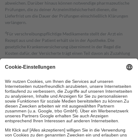
abweichen. Darüber hinaus können notwendige pharmazeutische
Prüfungen, die zu deiner Arzneimittelsicherheit dienen, die
Lieferfrist um die Dauer der Prüfungen einschließlich Klärungen
verlängern.
4
Für verschreibungspflichtige Medikamente stellt der Arzt ein
Rezept aus und der Patient erhält sie in der Apotheke. Die
gesetzliche Krankenversicherung übernimmt in der Regel die
Kosten dafür, der Versicherte trägt einen Teil davon als Zuzahlung
mit.
Grundsätzlich leisten Mitglieder Zuzahlungen in Höhe von zehn
Prozent des Abgabepreises,
mindestens
jedoch
fünf Euro
und
höchstens zehn Euro.
Es sind jedoch nie mehr als die tatsächlichen
Kosten der Leistung zu entrichten.
Diese Regeln gelten grundsätzlich auch für Online-Apotheken.
Bei Heilmitteln und häuslicher Krankenpflege beträgt die
Zuzahlung zehn Prozent der Kosten sowie zehn Euro je
Verordnung.
Um das Engagement der Versicherten für ihre eigene Gesundheit zu
stärken und die besondere Stellung der Familie zu unterstützen,
fallen
keine Zuzahlungen
an bei:
• Kindern und Jugendlichen bis zum vollendeten 18. Lebensjahr