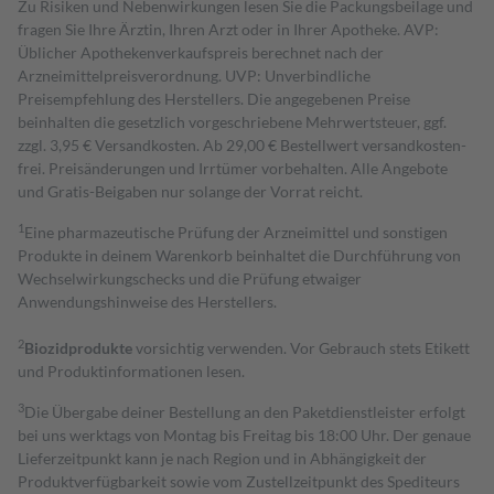
Zu Risiken und Nebenwirkungen lesen Sie die Packungsbeilage und
fragen Sie Ihre Ärztin, Ihren Arzt oder in Ihrer Apotheke. AVP:
Üblicher Apothekenverkaufspreis berechnet nach der
Arzneimittelpreisverordnung. UVP: Unverbindliche
Preisempfehlung des Herstellers. Die angegebenen Preise
beinhalten die gesetzlich vorgeschriebene Mehrwertsteuer, ggf.
zzgl. 3,95 € Versandkosten. Ab 29,00 € Bestell­wert versand­kosten­
frei. Preisänderungen und Irrtümer vorbehalten. Alle Angebote
und Gratis-Beigaben nur solange der Vorrat reicht.
1
Eine pharmazeutische Prüfung der Arzneimittel und sonstigen
Produkte in deinem Warenkorb beinhaltet die Durchführung von
Wechselwirkungschecks und die Prüfung etwaiger
Anwendungshinweise des Herstellers.
2
Biozidprodukte
vorsichtig verwenden. Vor Gebrauch stets Etikett
und Produktinformationen lesen.
3
Die Übergabe deiner Bestellung an den Paketdienstleister erfolgt
bei uns werktags von Montag bis Freitag bis 18:00 Uhr. Der genaue
Lieferzeitpunkt kann je nach Region und in Abhängigkeit der
Produktverfügbarkeit sowie vom Zustellzeitpunkt des Spediteurs