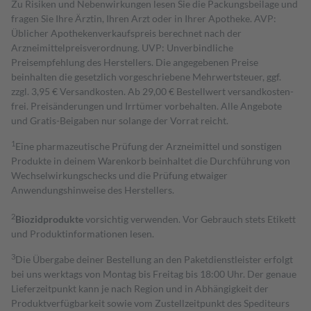
Zu Risiken und Nebenwirkungen lesen Sie die Packungsbeilage und
fragen Sie Ihre Ärztin, Ihren Arzt oder in Ihrer Apotheke. AVP:
Üblicher Apothekenverkaufspreis berechnet nach der
Arzneimittelpreisverordnung. UVP: Unverbindliche
Preisempfehlung des Herstellers. Die angegebenen Preise
beinhalten die gesetzlich vorgeschriebene Mehrwertsteuer, ggf.
zzgl. 3,95 € Versandkosten. Ab 29,00 € Bestell­wert versand­kosten­
frei. Preisänderungen und Irrtümer vorbehalten. Alle Angebote
und Gratis-Beigaben nur solange der Vorrat reicht.
1
Eine pharmazeutische Prüfung der Arzneimittel und sonstigen
Produkte in deinem Warenkorb beinhaltet die Durchführung von
Wechselwirkungschecks und die Prüfung etwaiger
Anwendungshinweise des Herstellers.
2
Biozidprodukte
vorsichtig verwenden. Vor Gebrauch stets Etikett
und Produktinformationen lesen.
3
Die Übergabe deiner Bestellung an den Paketdienstleister erfolgt
bei uns werktags von Montag bis Freitag bis 18:00 Uhr. Der genaue
Lieferzeitpunkt kann je nach Region und in Abhängigkeit der
Produktverfügbarkeit sowie vom Zustellzeitpunkt des Spediteurs