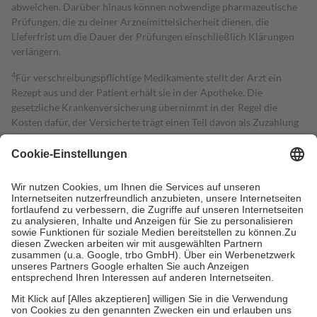
abweichen. Darüber hinaus können notwendige pharmazeutische
Prüfungen, die zu deiner Arzneimittelsicherheit dienen, die
Lieferfrist um die Dauer der Prüfungen einschließlich Klärungen
verlängern.
4
Für verschreibungspflichtige Medikamente stellt der Arzt ein
Rezept aus und der Patient erhält sie in der Apotheke. Die
gesetzliche Krankenversicherung übernimmt in der Regel die
Kosten dafür, der Versicherte trägt einen Teil davon als Zuzahlung
mit.
Grundsätzlich leisten Mitglieder Zuzahlungen in Höhe von zehn
Prozent des Abgabepreises,
mindestens
jedoch
fünf Euro
und
höchstens zehn Euro.
Es sind jedoch nie mehr als die tatsächlichen
Kosten der Leistung zu entrichten.
Diese Regeln gelten grundsätzlich auch für Online-Apotheken.
Bei Heilmitteln und häuslicher Krankenpflege beträgt die
Zuzahlung zehn Prozent der Kosten sowie zehn Euro je
Verordnung.
Um das Engagement der Versicherten für ihre eigene Gesundheit zu
stärken und die besondere Stellung der Familie zu unterstützen,
fallen
keine Zuzahlungen
an bei:
• Kindern und Jugendlichen bis zum vollendeten 18. Lebensjahr