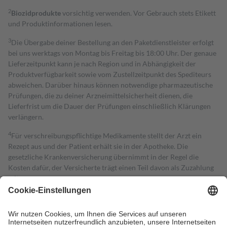
2
Biozidprodukte
vorsichtig verwenden. Vor Gebrauch stets Etikett
und Produktinformationen lesen.
3
Die Übergabe deiner Bestellung an den Paketdienstleister erfolgt
bei uns werktags von Montag bis Freitag bis 18:00 Uhr. Der genaue
Lieferzeitpunkt kann je nach Region und in Abhängigkeit der
Produktverfügbarkeit sowie vom Zustellzeitpunkt des Spediteurs
abweichen. Darüber hinaus können notwendige pharmazeutische
Prüfungen, die zu deiner Arzneimittelsicherheit dienen, die
Lieferfrist um die Dauer der Prüfungen einschließlich Klärungen
verlängern.
4
Für verschreibungspflichtige Medikamente stellt der Arzt ein
Rezept aus und der Patient erhält sie in der Apotheke. Die
gesetzliche Krankenversicherung übernimmt in der Regel die
Kosten dafür, der Versicherte trägt einen Teil davon als Zuzahlung
mit.
Grundsätzlich leisten Mitglieder Zuzahlungen in Höhe von zehn
Prozent des Abgabepreises,
mindestens
jedoch
fünf Euro
und
höchstens zehn Euro.
Es sind jedoch nie mehr als die tatsächlichen
Kosten der Leistung zu entrichten.