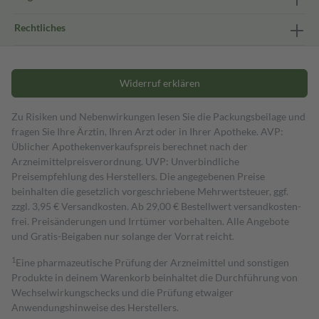
Rechtliches
Widerruf erklären
Zu Risiken und Nebenwirkungen lesen Sie die Packungsbeilage und
fragen Sie Ihre Ärztin, Ihren Arzt oder in Ihrer Apotheke. AVP:
Üblicher Apothekenverkaufspreis berechnet nach der
Arzneimittelpreisverordnung. UVP: Unverbindliche
Preisempfehlung des Herstellers. Die angegebenen Preise
beinhalten die gesetzlich vorgeschriebene Mehrwertsteuer, ggf.
zzgl. 3,95 € Versandkosten. Ab 29,00 € Bestell­wert versand­kosten­
frei. Preisänderungen und Irrtümer vorbehalten. Alle Angebote
und Gratis-Beigaben nur solange der Vorrat reicht.
1
Eine pharmazeutische Prüfung der Arzneimittel und sonstigen
Produkte in deinem Warenkorb beinhaltet die Durchführung von
Wechselwirkungschecks und die Prüfung etwaiger
Anwendungshinweise des Herstellers.