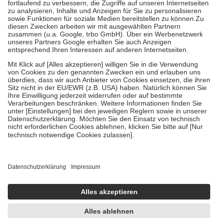
Diese Regeln gelten grundsätzlich auch für Online-Apotheken.
Bei Heilmitteln und häuslicher Krankenpflege beträgt die
Zuzahlung zehn Prozent der Kosten sowie zehn Euro je
Verordnung.
Um das Engagement der Versicherten für ihre eigene Gesundheit zu
stärken und die besondere Stellung der Familie zu unterstützen,
fallen
keine Zuzahlungen
an bei:
• Kindern und Jugendlichen bis zum vollendeten 18. Lebensjahr
mit Ausnahme der Fahrkosten
• Untersuchungen zur Vorsorge und Früherkennung, die von der
GKV getragen werden
• empfohlenen Schutzimpfungen
• Harn- und Blutteststreifen
Wir nutzen Trusted Shops als unabhängigen Dienstleister für die
Einholung von Bewertungen. Trusted Shops hat Maßnahmen
getroffen, um sicherzustellen, dass es sich um echte Bewertungen
handelt. Mehr Informationen findest du hier:
https://help.etrusted.com/hc/de/articles/4419944605341
Einige Bilder und Inhalte wurden unter Zuhilfenahme künstlicher
Intelligenz erstellt.