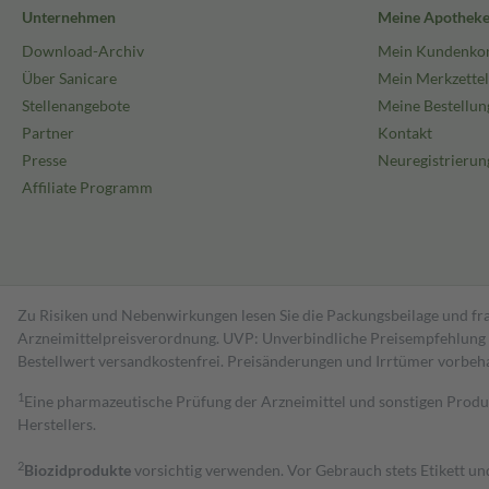
Unternehmen
Meine Apothek
Download-Archiv
Mein Kundenko
Über Sanicare
Mein Merkzettel
Stellenangebote
Meine Bestellun
Partner
Kontakt
Presse
Neuregistrierun
Affiliate Programm
Zu Risiken und Nebenwirkungen lesen Sie die Packungsbeilage und fra
Arzneimittelpreisverordnung. UVP: Unverbindliche Preisempfehlung de
Bestell­wert versand­kosten­frei. Preisänderungen und Irrtümer vorbeh
1
Eine pharmazeutische Prüfung der Arzneimittel und sonstigen Pro
Herstellers.
2
Biozidprodukte
vorsichtig verwenden. Vor Gebrauch stets Etikett u