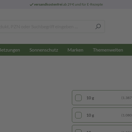
versandkostenfrei
ab 29 € und für E-Rezepte
letzungen
Sonnenschutz
Marken
Themenwelten
10 g
(1.387,
10 g
(1.080,