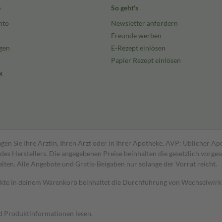
e
So geht's
nto
Newsletter anfordern
Freunde werben
gen
E-Rezept einlösen
Papier Rezept einlösen
g
gen Sie Ihre Ärztin, Ihren Arzt oder in Ihrer Apotheke. AVP: Üblicher A
s Herstellers. Die angegebenen Preise beinhalten die gesetzlich vorgesc
alten. Alle Angebote und Gratis-Beigaben nur solange der Vorrat reicht.
dukte in deinem Warenkorb beinhaltet die Durchführung von Wechselwir
nd Produktinformationen lesen.