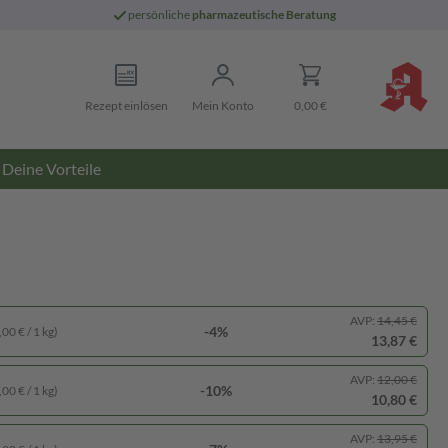
persönliche
pharmazeutische Beratung
Rezept einlösen
Mein Konto
0,00 €
Deine Vorteile
AVP:
14,45 €
-4%
00 € / 1 kg)
13,87 €
AVP:
12,00 €
-10%
00 € / 1 kg)
10,80 €
AVP:
13,95 €