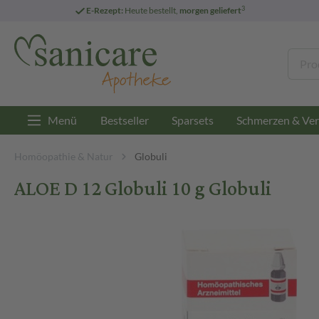
3
E-Rezept:
Heute bestellt,
morgen geliefert
Menü
Bestseller
Sparsets
Schmerzen & Ver
Homöopathie & Natur
Globuli
ALOE D 12 Globuli 10 g Globuli