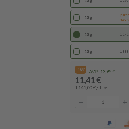
10 g
(1.295,
Sparti
10 g
(845,00
10 g
(1.141,
10 g
(1.888,
-18%
AVP:
13,95 €
11,41 €
1.141,00 € / 1 kg