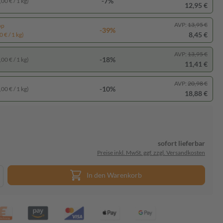
-7%
00 € / 1 kg)
12,95 €
AVP:
13,95 €
pp
-39%
8,45 €
 € / 1 kg)
AVP:
13,95 €
-18%
00 € / 1 kg)
11,41 €
AVP:
20,98 €
-10%
00 € / 1 kg)
18,88 €
sofort lieferbar
Preise inkl. MwSt. ggf. zzgl. Versandkosten
In den Warenkorb