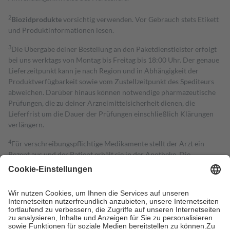
2
Biozidprodukte
vorsichtig verwenden. Vor Gebrauch stets Etikett
und Produktinformationen lesen.
3
Die Übergabe deiner Bestellung an den Paketdienstleister erfolgt
bei uns werktags von Montag bis Freitag bis 18:00 Uhr. Der genaue
Lieferzeitpunkt kann je nach Region und in Abhängigkeit der
Produktverfügbarkeit sowie vom Zustellzeitpunkt des Spediteurs
abweichen. Darüber hinaus können notwendige pharmazeutische
Prüfungen, die zu deiner Arzneimittelsicherheit dienen, die
Lieferfrist um die Dauer der Prüfungen einschließlich Klärungen
verlängern.
4
Für verschreibungspflichtige Medikamente stellt der Arzt ein
Rezept aus und der Patient erhält sie in der Apotheke. Die
gesetzliche Krankenversicherung übernimmt in der Regel die
Kosten dafür, der Versicherte trägt einen Teil davon als Zuzahlung
mit.
Grundsätzlich leisten Mitglieder Zuzahlungen in Höhe von zehn
Prozent des Abgabepreises,
mindestens
jedoch
fünf Euro
und
höchstens zehn Euro.
Es sind jedoch nie mehr als die tatsächlichen
Kosten der Leistung zu entrichten.