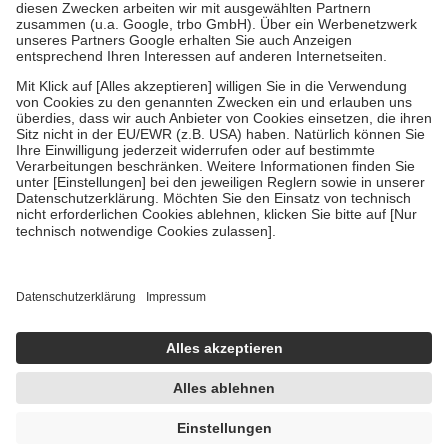
Diese Regeln gelten grundsätzlich auch für Online-Apotheken.
Bei Heilmitteln und häuslicher Krankenpflege beträgt die
Zuzahlung zehn Prozent der Kosten sowie zehn Euro je
Verordnung.
Um das Engagement der Versicherten für ihre eigene Gesundheit zu
stärken und die besondere Stellung der Familie zu unterstützen,
fallen
keine Zuzahlungen
an bei:
• Kindern und Jugendlichen bis zum vollendeten 18. Lebensjahr
mit Ausnahme der Fahrkosten
• Untersuchungen zur Vorsorge und Früherkennung, die von der
GKV getragen werden
• empfohlenen Schutzimpfungen
• Harn- und Blutteststreifen
Wir nutzen Trusted Shops als unabhängigen Dienstleister für die
Einholung von Bewertungen. Trusted Shops hat Maßnahmen
getroffen, um sicherzustellen, dass es sich um echte Bewertungen
handelt. Mehr Informationen findest du hier:
https://help.etrusted.com/hc/de/articles/4419944605341
AVP:
55,69 €