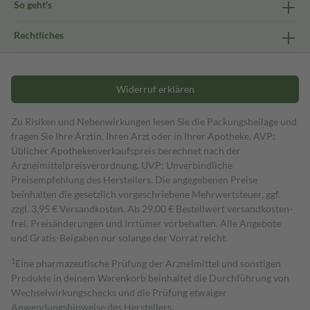
So geht's
Rechtliches
Widerruf erklären
Zu Risiken und Nebenwirkungen lesen Sie die Packungsbeilage und
fragen Sie Ihre Ärztin, Ihren Arzt oder in Ihrer Apotheke. AVP:
Üblicher Apothekenverkaufspreis berechnet nach der
Arzneimittelpreisverordnung. UVP: Unverbindliche
Preisempfehlung des Herstellers. Die angegebenen Preise
beinhalten die gesetzlich vorgeschriebene Mehrwertsteuer, ggf.
zzgl. 3,95 € Versandkosten. Ab 29,00 € Bestell­wert versand­kosten­
frei. Preisänderungen und Irrtümer vorbehalten. Alle Angebote
und Gratis-Beigaben nur solange der Vorrat reicht.
1
Eine pharmazeutische Prüfung der Arzneimittel und sonstigen
Produkte in deinem Warenkorb beinhaltet die Durchführung von
Wechselwirkungschecks und die Prüfung etwaiger
Anwendungshinweise des Herstellers.